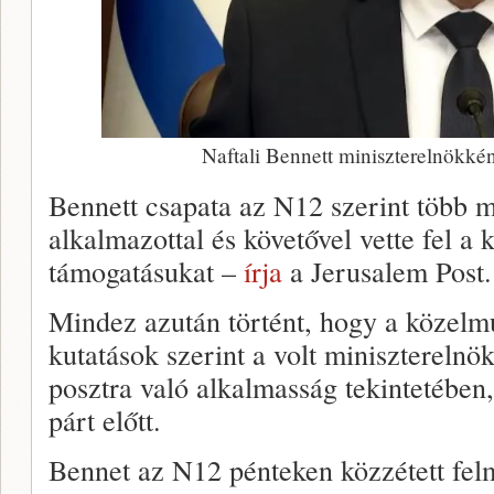
Naftali Bennett miniszterelnökkén
Bennett csapata az N12 szerint több m
alkalmazottal és követővel vette fel a 
támogatásukat –
írja
a Jerusalem Post.
Mindez azután történt, hogy a közelm
kutatások szerint a volt miniszterelnö
posztra való alkalmasság tekintetében,
párt előtt.
Bennet az N12 pénteken közzétett fel