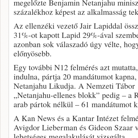
megelőzte Benjamin Netanjahu miniszt
százalékhoz képest az alkalmasság tek
Az ellenzéki vezető Jair Lapiddal öss
31%-ot kapott Lapid 29%-ával szembe
azonban sok válaszadó úgy vélte, hog
előnyösebb.
Egy további N12 felmérés azt mutatt
indulna, pártja 20 mandátumot kapna,
Netanjahu Likudja. A Nemzeti Tábor
„Netanjahu-ellenes blokk” pedig – a 
arab pártok nélkül – 61 mandátumot k
A Kan News és a Kantar Intézet felmér
Avigdor Lieberman és Gideon Szaar ve
lehetséges megalakulását vizsgálta.