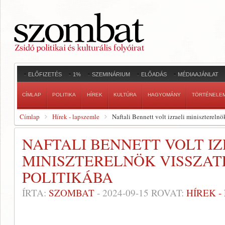
ELŐFIZETÉS
1%
SZEMINÁRIUM
ELŐADÁS
MÉDIAAJÁNLAT
CÍMLAP
POLITIKA
HÍREK
KULTÚRA
HAGYOMÁNY
TÖRTÉNELE
Címlap
Hírek - lapszemle
Naftali Bennett volt izraeli miniszterelnö
NAFTALI BENNETT VOLT IZ
MINISZTERELNÖK VISSZAT
POLITIKÁBA
ÍRTA:
SZOMBAT
-
2024-09-15
ROVAT:
HÍREK 