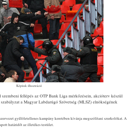
Képünk illusztráció
el szembeni fellépés az OTP Bank Liga mérkőzésein, akcióterv készül
mi szabályzat a Magyar Labdarúgó Szövetség (MLSZ) elnökségének
zervezet gyűlöletellenes kampány keretében kívánja megszólítani szurkolókat. A
ott határidőt az illetékes testület.