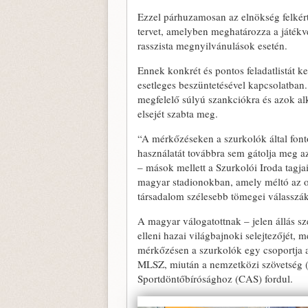
Ezzel párhuzamosan az elnökség felkért
tervet, amelyben meghatározza a játékve
rasszista megnyilvánulások esetén.
Ennek konkrét és pontos feladatlistát k
esetleges beszüntetésével kapcsolatban. 
megfelelő súlyú szankciókra és azok al
elsejét szabta meg.
“A mérkőzéseken a szurkolók által font
használatát továbbra sem gátolja meg a
– mások mellett a Szurkolói Iroda tagja
magyar stadionokban, amely méltó az ot
társadalom szélesebb tömegei válasszák
A magyar válogatottnak – jelen állás sz
elleni hazai világbajnoki selejtezőjét, 
mérkőzésen a szurkolók egy csoportja an
MLSZ, miután a nemzetközi szövetség (FI
Sportdöntőbírósághoz (CAS) fordul.