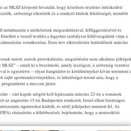
e az MLSZ központi hivatalát, hogy készítsen részletes intézkedési
zetők, szövetségi ellenőrök és a rendező klubok felelősségét, teendőit
ell tartalmaznia a mérkőzések megszakításával, felfüggesztésével és
Emellett a vezető testület a fegyelmi szabályzat felülvizsgálatát várja a
kalmazására vonatkozóan. Ezen terv elkészítésére határidőnek március
osnak tartott, mások provokálására, megsértésére nem alkalmas jelképe
z MLSZ” – emeli ki a beszámoló, amely leszögezi, a szövetség vezetése
ival is egyeztetve – olyan hangulatot és körülményeket kíván teremteni 
t zajló sportrendezvényekhez, és lehetőséget teremt arra, hogy a
 programként a meccsre járást.
erint – zárt kapuk mögött kell lejátszania március 22-én a románok
mert az augusztus 15-én Budapesten rendezett, Izrael elleni barátságos
tiszemita rigmusokat kiabált, és sértő jelképeket mutatott fel. Az
FA) elutasította a fellebbezését, bejelentette, hogy a nemzetközi