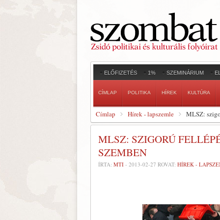
ELŐFIZETÉS
1%
SZEMINÁRIUM
E
CÍMLAP
POLITIKA
HÍREK
KULTÚRA
Címlap
Hírek - lapszemle
MLSZ: szigor
MLSZ: SZIGORÚ FELLÉP
SZEMBEN
ÍRTA:
MTI
-
2013-02-27
ROVAT:
HÍREK - LAPSZ