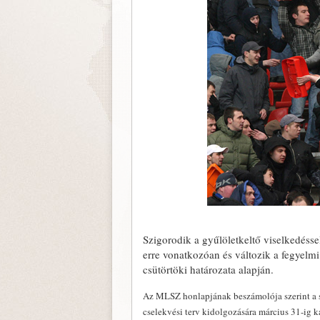
Szigorodik a gyűlöletkeltő viselkedéss
erre vonatkozóan és változik a fegyel
csütörtöki határozata alapján.
Az MLSZ honlapjának beszámolója szerint a s
cselekvési terv kidolgozására március 31-ig kap