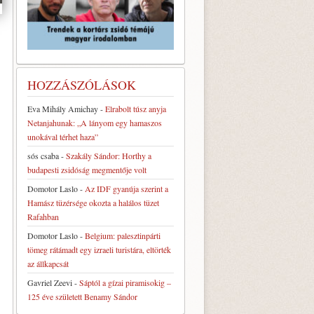
HOZZÁSZÓLÁSOK
Eva Mihály Amichay
-
Elrabolt túsz anyja
Netanjahunak: „A lányom egy hamaszos
unokával térhet haza”
sós csaba
-
Szakály Sándor: Horthy a
budapesti zsidóság megmentője volt
Domotor Laslo
-
Az IDF gyanúja szerint a
Hamász tüzérsége okozta a halálos tüzet
Rafahban
Domotor Laslo
-
Belgium: palesztinpárti
tömeg rátámadt egy izraeli turistára, eltörték
az állkapcsát
Gavriel Zeevi
-
Sáptól a gízai piramisokig –
125 éve született Benamy Sándor