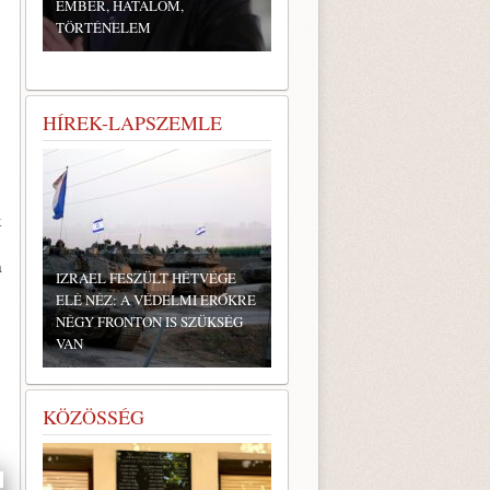
EMBER, HATALOM,
TÖRTÉNELEM
HÍREK-LAPSZEMLE
k
a
IZRAEL FESZÜLT HÉTVÉGE
ELÉ NÉZ: A VÉDELMI ERŐKRE
NÉGY FRONTON IS SZÜKSÉG
VAN
KÖZÖSSÉG