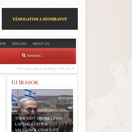
TÁMOGATOM A SZOMBATOT
IUM
ENGLISH
ABOUT US
2026. augusztus 8, szombat | 5786. Áv 25
ÚJ
ÍRÁSOK
TÖBB MINT 100 MILLIÓAN
LÁTTÁK A CEUTAI
VÁLSÁGBÓL GYÁRTOTT