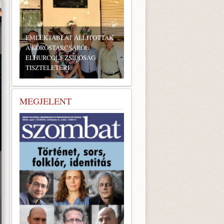
LÉKTÁBLÁT ÁLLÍTOTTAK
KÖRÖSTARCSÁRÓL
HURCOLT ZSIDÓSÁG
SZTELETÉRE
BONYHÁDI ZSIDÓ NAPOK
MEGJELENT