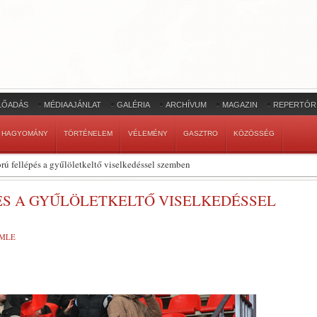
LŐADÁS
MÉDIAAJÁNLAT
GALÉRIA
ARCHÍVUM
MAGAZIN
REPERTÓR
HAGYOMÁNY
TÖRTÉNELEM
VÉLEMÉNY
GASZTRO
KÖZÖSSÉG
ú fellépés a gyűlöletkeltő viselkedéssel szemben
ÉS A GYŰLÖLETKELTŐ VISELKEDÉSSEL
EMLE