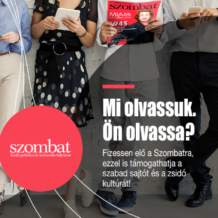
EM
A 
EL
TI