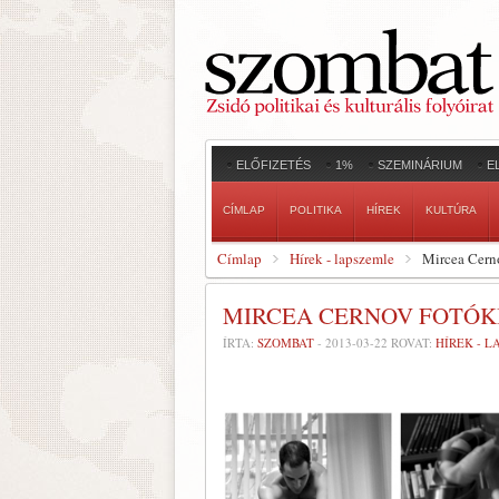
ELŐFIZETÉS
1%
SZEMINÁRIUM
E
CÍMLAP
POLITIKA
HÍREK
KULTÚRA
Címlap
Hírek - lapszemle
Mircea Cerno
MIRCEA CERNOV FOTÓK
ÍRTA:
SZOMBAT
-
2013-03-22
ROVAT:
HÍREK - 