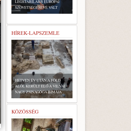
LEGSTABILABB EURÓPAI
SZÖVETSÉGESÉVÉ VÁLT
HÍREK-LAPSZEMLE
HETVEN ÉV UTÁN A FÖLD
ALÓL KERÜLT ELŐ A VILNAI
NAGY ZSINAGÓGA BIMÁJA
KÖZÖSSÉG