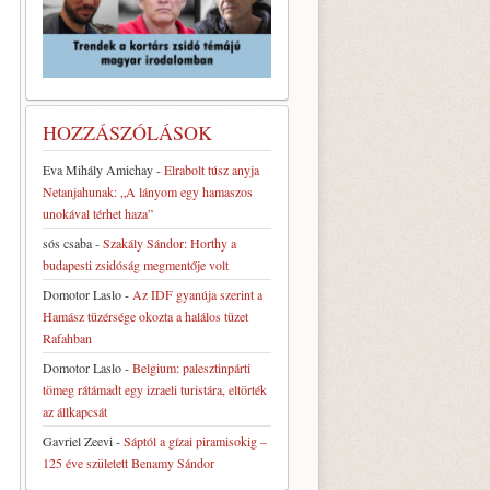
HOZZÁSZÓLÁSOK
Eva Mihály Amichay
-
Elrabolt túsz anyja
Netanjahunak: „A lányom egy hamaszos
unokával térhet haza”
sós csaba
-
Szakály Sándor: Horthy a
budapesti zsidóság megmentője volt
Domotor Laslo
-
Az IDF gyanúja szerint a
Hamász tüzérsége okozta a halálos tüzet
Rafahban
Domotor Laslo
-
Belgium: palesztinpárti
tömeg rátámadt egy izraeli turistára, eltörték
az állkapcsát
Gavriel Zeevi
-
Sáptól a gízai piramisokig –
125 éve született Benamy Sándor