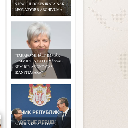
A NÁCI ÜLDÖZÉS IRATAINAK
LEGNAGYOBB ARCHÍVUMA
“TAKARÓ MIHÁLY IMMÁR
SEMMILYEN BEFOLYÁSSAL
NEM BÍR AZ OKTATÁS
IRÁNYÍTÁSÁRA”
SZERBIA IZRAEL EGYIK