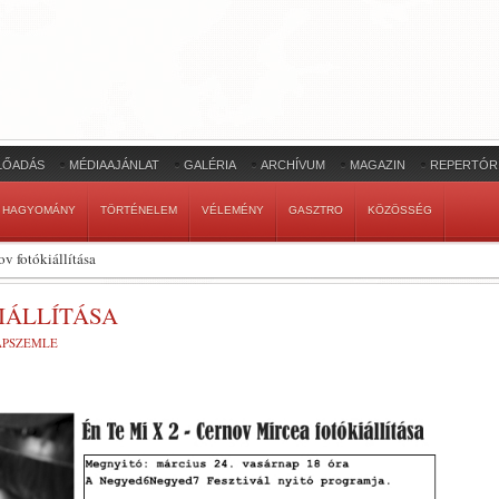
LŐADÁS
MÉDIAAJÁNLAT
GALÉRIA
ARCHÍVUM
MAGAZIN
REPERTÓR
HAGYOMÁNY
TÖRTÉNELEM
VÉLEMÉNY
GASZTRO
KÖZÖSSÉG
v fotókiállítása
IÁLLÍTÁSA
LAPSZEMLE