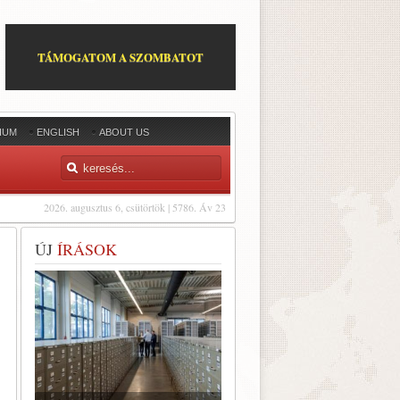
TÁMOGATOM A SZOMBATOT
IUM
ENGLISH
ABOUT US
2026. augusztus 6, csütörtök | 5786. Áv 23
ÚJ
ÍRÁSOK