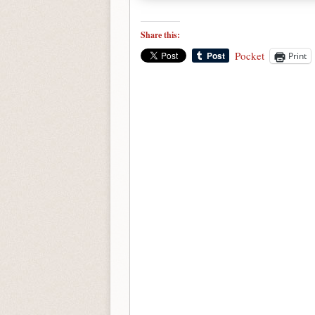
Share this:
Pocket
Print