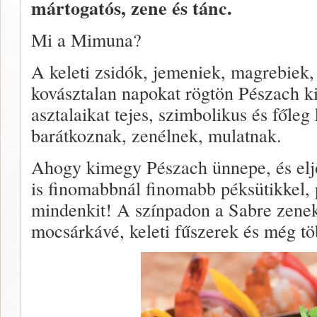
mártogatós, zene és tánc.
Mi a Mimuna?
A keleti zsidók, jemeniek, magrebiek
kovásztalan napokat rögtön Pészach ki
asztalaikat tejes, szimbolikus és főleg
barátkoznak, zenélnek, mulatnak.
Ahogy kimegy Pészach ünnepe, és eljö
is finomabbnál finomabb péksütikkel, pi
mindenkit! A színpadon a Sabre zenek
mocsárkávé, keleti fűszerek és még t