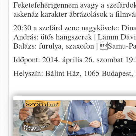
Feketefehérigennem avagy a szefárdok
askenáz karakter ábrázolások a filmv
20:30 a szefárd zene nagykövete: Di
András: ütős hangszerek | Lamm Dávid
Balázs: furulya, szaxofon | Samu-P
Időpont: 2014. április 26. szombat 19
Helyszín: Bálint Ház, 1065 Budapest, 