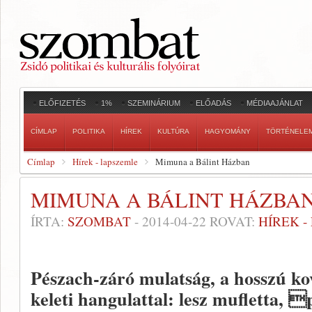
ELŐFIZETÉS
1%
SZEMINÁRIUM
ELŐADÁS
MÉDIAAJÁNLAT
CÍMLAP
POLITIKA
HÍREK
KULTÚRA
HAGYOMÁNY
TÖRTÉNELE
Címlap
Hírek - lapszemle
Mimuna a Bálint Házban
MIMUNA A BÁLINT HÁZBA
ÍRTA:
SZOMBAT
-
2014-04-22
ROVAT:
HÍREK 
Pészach-záró mulatság, a hosszú ko
keleti hangulattal: lesz mufletta, p