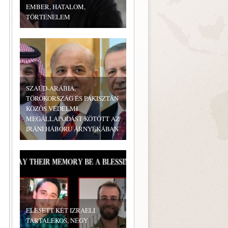
EMBER, HATALOM,
TÖRTÉNELEM
SZAÚD-ARÁBIA,
TÖRÖKORSZÁG ÉS PAKISZTÁN
KÖZÖS VÉDELMI
MEGÁLLAPODÁST KÖTÖTT AZ
IRÁNI HÁBORÚ ÁRNYÉKÁBAN
ELESETT KÉT IZRAELI
TARTALÉKOS, NÉGY