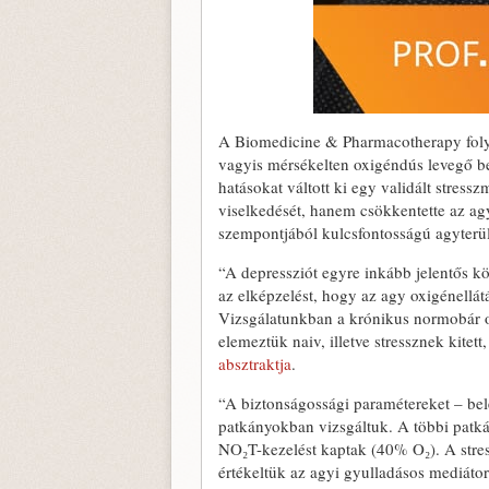
A Biomedicine & Pharmacotherapy folyó
vagyis mérsékelten oxigéndús levegő be
hatásokat váltott ki egy validált stres
viselkedését, hanem csökkentette az agy
szempontjából kulcsfontosságú agyterü
“A depressziót egyre inkább jelentős k
az elképzelést, hogy az agy oxigénellát
Vizsgálatunkban a krónikus normobár o
elemeztük naiv, illetve stressznek kite
absztraktja
.
“A biztonságossági paramétereket – bele
patkányokban vizsgáltuk. A többi patká
NO₂T-kezelést kaptak (40% O₂). A stres
értékeltük az agyi gyulladásos mediátor