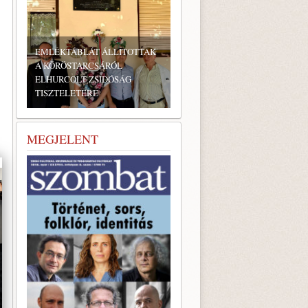
EMLÉKTÁBLÁT ÁLLÍTOTTAK
A KÖRÖSTARCSÁRÓL
ELHURCOLT ZSIDÓSÁG
TISZTELETÉRE
BONYHÁDI ZSIDÓ NAPOK
MEGJELENT