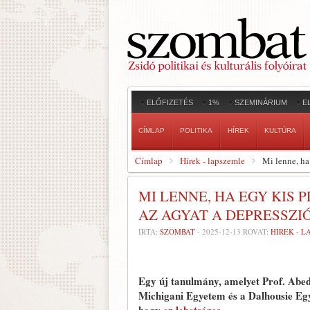
ELŐFIZETÉS
1%
SZEMINÁRIUM
E
CÍMLAP
POLITIKA
HÍREK
KULTÚRA
Címlap
Hírek - lapszemle
Mi lenne, ha
MI LENNE, HA EGY KIS 
AZ AGYAT A DEPRESSZI
ÍRTA:
SZOMBAT
-
2025-12-13
ROVAT:
HÍREK - 
Egy új tanulmány, amelyet Prof. Abe
Michigani Egyetem és a Dalhousie Egy