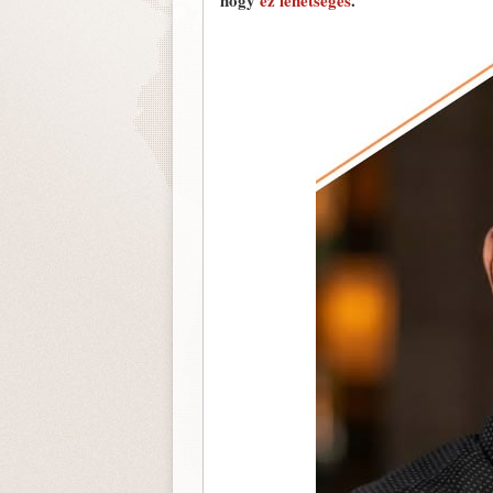
hogy
ez lehetséges
.