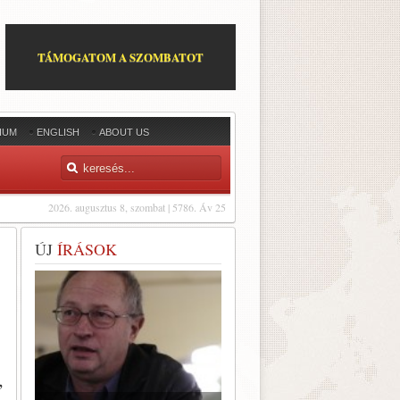
TÁMOGATOM A SZOMBATOT
IUM
ENGLISH
ABOUT US
2026. augusztus 8, szombat | 5786. Áv 25
ÚJ
ÍRÁSOK
,