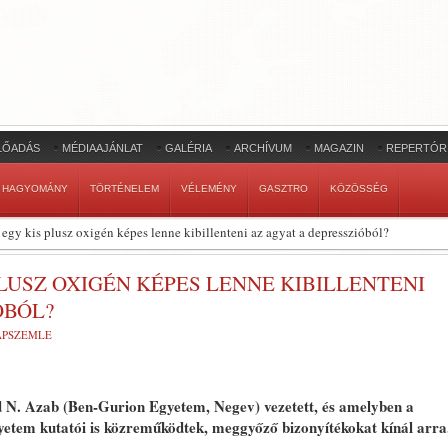
LŐADÁS
MÉDIAAJÁNLAT
GALÉRIA
ARCHÍVUM
MAGAZIN
REPERTÓR
HAGYOMÁNY
TÖRTÉNELEM
VÉLEMÉNY
GASZTRO
KÖZÖSSÉG
 egy kis plusz oxigén képes lenne kibillenteni az agyat a depresszióból?
PLUSZ OXIGÉN KÉPES LENNE KIBILLENTENI
ÓBÓL?
LAPSZEMLE
d N. Azab (Ben-Gurion Egyetem, Negev) vezetett, és amelyben a
etem kutatói is közreműködtek, meggyőző bizonyítékokat kínál arra