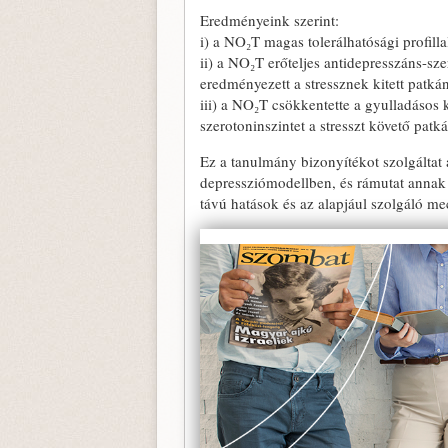
Eredményeink szerint:
i) a NO₂T magas tolerálhatósági profilla
ii) a NO₂T erőteljes antidepresszáns-sz
eredményezett a stressznek kitett patk
iii) a NO₂T csökkentette a gyulladásos
szerotoninszintet a stresszt követő pa
Ez a tanulmány bizonyítékot szolgáltat
depressziómodellben, és rámutat annak 
távú hatások és az alapjául szolgáló m