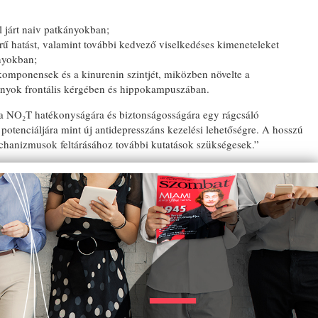
l járt naiv patkányokban;
erű hatást, valamint további kedvező viselkedéses kimeneteleket
ányokban;
 komponensek és a kinurenin szintjét, miközben növelte a
tkányok frontális kérgében és hippokampuszában.
 a NO₂T hatékonyságára és biztonságosságára egy rágcsáló
potenciáljára mint új antidepresszáns kezelési lehetőségre. A hosszú
echanizmusok feltárásához további kutatások szükségesek.”