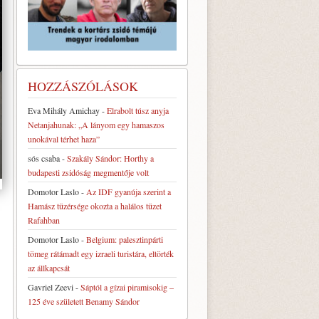
HOZZÁSZÓLÁSOK
Eva Mihály Amichay
-
Elrabolt túsz anyja
Netanjahunak: „A lányom egy hamaszos
unokával térhet haza”
sós csaba
-
Szakály Sándor: Horthy a
budapesti zsidóság megmentője volt
Domotor Laslo
-
Az IDF gyanúja szerint a
Hamász tüzérsége okozta a halálos tüzet
Rafahban
Domotor Laslo
-
Belgium: palesztinpárti
tömeg rátámadt egy izraeli turistára, eltörték
az állkapcsát
Gavriel Zeevi
-
Sáptól a gízai piramisokig –
125 éve született Benamy Sándor