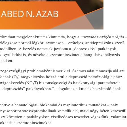
iratban megjelent kutatás kimutatta, hogy a
normobár oxigénterápia
lélegzése normál légköri nyomáson – erőteljes, antidepresszáns-szerű
szmodellben. A kezelés nemcsak javította a „depressziós” patkányok
i gyulladást is, és növelte a szerotoninszintet a hangulatszabályozás
leteken.
özegészségügyi problémaként ismerik el. Számos adat támasztja alá azt
ásának (O₂) megváltozása hozzájárul a depresszió patofiziológiájához.
xigénkezelés (NO₂T) biztonságossági és hatékonysági paramétereit
tt, „depressziós” patkányokban.” – fogalmaz a kutatás beszámolójának
értve a hematológiai, biokémiai és respiratorikus mutatókat – naiv
nycsoportot stresszprotokollnak vetettük alá, majd négy héten keresztül
szt követően a patkányokon viselkedéses teszteket végeztünk, valamint
okat és a szerotoninszinteket.