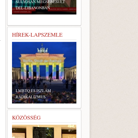
SÚLYOSAN MEGSEBESÜLT
DÉL-LIBANONBAN
HÍREK-LAPSZEMLE
–
LMBTQ ÉS ISZLÁM
RADIKALIZMUS
KÖZÖSSÉG