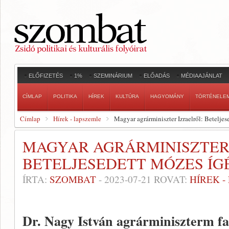
ELŐFIZETÉS
1%
SZEMINÁRIUM
ELŐADÁS
MÉDIAAJÁNLAT
CÍMLAP
POLITIKA
HÍREK
KULTÚRA
HAGYOMÁNY
TÖRTÉNELE
Címlap
Hírek - lapszemle
Magyar agrárminiszter Izraelről: Beteljes
MAGYAR AGRÁRMINISZTER
BETELJESEDETT MÓZES ÍG
ÍRTA:
SZOMBAT
-
2023-07-21
ROVAT:
HÍREK 
Dr. Nagy István agrárminiszterm fa