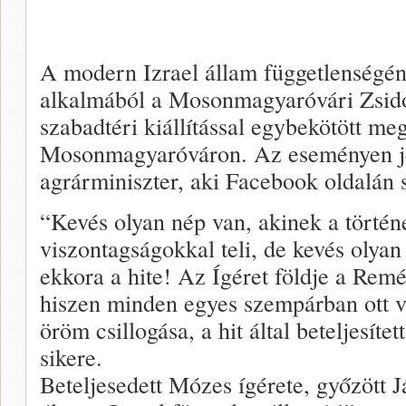
A modern Izrael állam függetlenségén
alkalmából a Mosonmagyaróvári Zsidó 
szabadtéri kiállítással egybekötött me
Mosonmagyaróváron. Az eseményen jel
agrárminiszter, aki Facebook oldalán 
“Kevés olyan nép van, akinek a történ
viszontagságokkal teli, de kevés olyan
ekkora a hite! Az Ígéret földje a Remé
hiszen minden egyes szempárban ott v
öröm csillogása, a hit által beteljesí
sikere.
Beteljesedett Mózes ígérete, győzött 