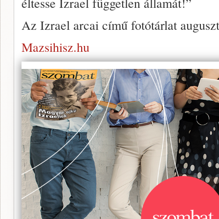
éltesse Izrael független államát!”
Az Izrael arcai című fotótárlat augusz
Mazsihisz.hu