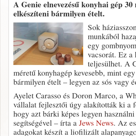
A Genie elnevezésű konyhai gép 30 
elkészíteni bármilyen ételt.
Sok háziasszo
munkából hazaj
egy gombnyomás
vacsorát. Ez a
teljesülhet. A
méretű konyhagép kevesebb, mint egy p
bármilyen ételt – legyen az sós vagy é
Ayelet Carasso és Doron Marco, a Whi
vállalat fejlesztői úgy alakították ki a
hogy azt bárki képes legyen használni
segítségével – írta a
Jews News
. Az e
adagokat készít a liofilizált alapanya