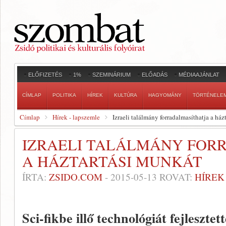
ELŐFIZETÉS
1%
SZEMINÁRIUM
ELŐADÁS
MÉDIAAJÁNLAT
CÍMLAP
POLITIKA
HÍREK
KULTÚRA
HAGYOMÁNY
TÖRTÉNELE
Címlap
Hírek - lapszemle
Izraeli találmány forradalmasíthatja a ház
IZRAELI TALÁLMÁNY FOR
A HÁZTARTÁSI MUNKÁT
ÍRTA:
ZSIDO.COM
-
2015-05-13
ROVAT:
HÍREK
Sci-fikbe illő technológiát fejlesztett