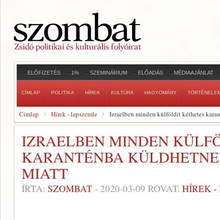
ELŐFIZETÉS
1%
SZEMINÁRIUM
ELŐADÁS
MÉDIAAJÁNLAT
CÍMLAP
POLITIKA
HÍREK
KULTÚRA
HAGYOMÁNY
TÖRTÉNELE
Címlap
Hírek - lapszemle
Izraelben minden külföldit kéthetes kara
IZRAELBEN MINDEN KÜLF
KARANTÉNBA KÜLDHETNEK
MIATT
ÍRTA:
SZOMBAT
-
2020-03-09
ROVAT:
HÍREK 