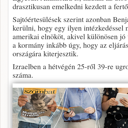
drasztikusan emelkedni kezdett a fert
Sajtóértesülések szerint azonban Benj
kerülni, hogy egy ilyen intézkedésse
amerikai elnököt, akivel különösen jó 
a kormány inkább úgy, hogy az eljárás
országára kiterjesztik.
Izraelben a hétvégén 25-ről 39-re ugro
száma.