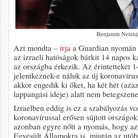
Benjamin Netanj
Azt mondta –
írja
a Guardian nyomán a
az izraeli hatóságok bárkit 14 napos 
az országba érkezik. Az érintetteket 1
jelentkeznek-e náluk az új koronavírus
akkor engedik ki őket, ha két hét (aza
lappangási ideje) alatt nem betegszen
Izraelben eddig is ez a szabályozás vo
koronavírussal erősen sújtott ország
azonban egyre nőtt a nyomás, hogy az e
Egyesült Államokra is, miután az utób