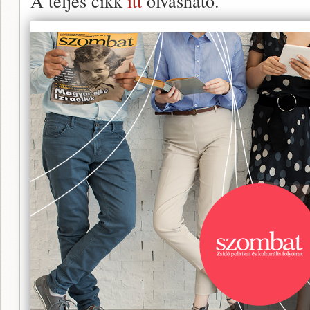
A teljes cikk
itt
olvasható.