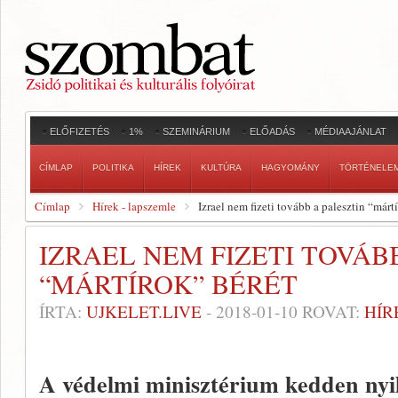
ELŐFIZETÉS
1%
SZEMINÁRIUM
ELŐADÁS
MÉDIAAJÁNLAT
CÍMLAP
POLITIKA
HÍREK
KULTÚRA
HAGYOMÁNY
TÖRTÉNELE
Címlap
Hírek - lapszemle
Izrael nem fizeti tovább a palesztin “márt
IZRAEL NEM FIZETI TOVÁB
“MÁRTÍROK” BÉRÉT
ÍRTA:
UJKELET.LIVE
-
2018-01-10
ROVAT:
HÍR
A védelmi minisztérium kedden nyi