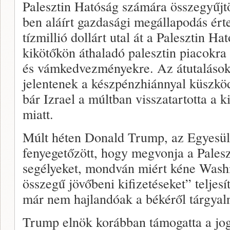
Palesztin Hatóság számára összegyűjt
ben aláírt gazdasági megállapodás ért
tízmillió dollárt utal át a Palesztin Ha
kikötőkön áthaladó palesztin piacokra 
és vámkedvezményekre. Az átutalások 
jelentenek a készpénzhiánnyal küszkö
bár Izrael a múltban visszatartotta a ki
miatt.
Múlt héten Donald Trump, az Egyesül
fenyegetőzött, hogy megvonja a Palesz
segélyeket, mondván miért kéne Wash
összegű jövőbeni kifizetéseket” teljesí
már nem hajlandóak a békéről tárgyaln
Trump elnök korábban támogatta a jog