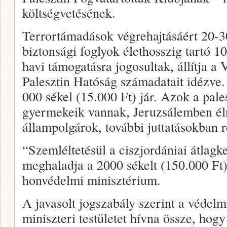
költségvetésének.
Terrortámadások végrehajtásáért 20-30 
biztonsági foglyok élethosszig tartó 1
havi támogatásra jogosultak, állítja a
Palesztin Hatóság számadatait idézve. 
000 sékel (15.000 Ft) jár. Azok a pale
gyermekeik vannak, Jeruzsálemben éln
állampolgárok, további juttatásokban 
“Szemléltetésül a ciszjordániai átlag
meghaladja a 2000 sékelt (150.000 Ft
honvédelmi minisztérium.
A javasolt jogszabály szerint a védel
miniszteri testületet hívna össze, hogy