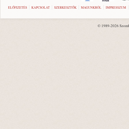
ELŐFIZETÉS
KAPCSOLAT
SZERKESZTŐK
MAGUNKRÓL
IMPRESSZUM
© 1989-2026 Szombat