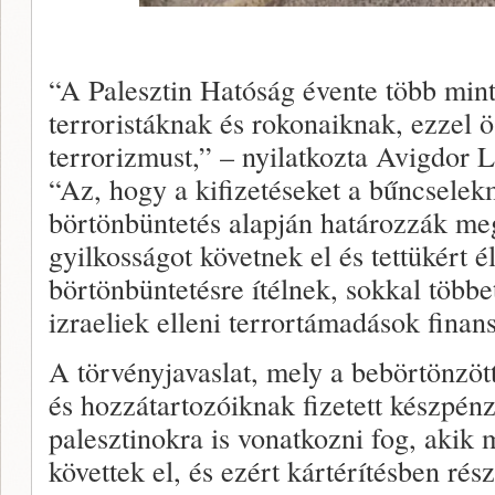
“A Palesztin Hatóság évente több mint 
terroristáknak és rokonaiknak, ezzel ö
terrorizmust,” – nyilatkozta Avigdor 
“Az, hogy a kifizetéseket a bűncselek
börtönbüntetés alapján határozzák meg
gyilkosságot követnek el és tettükért é
börtönbüntetésre ítélnek, sokkal több
izraeliek elleni terrortámadások finan
A törvényjavaslat, mely a bebörtönzött
és hozzátartozóiknak fizetett készpénz
palesztinokra is vonatkozni fog, aki
követtek el, és ezért kártérítésben rés