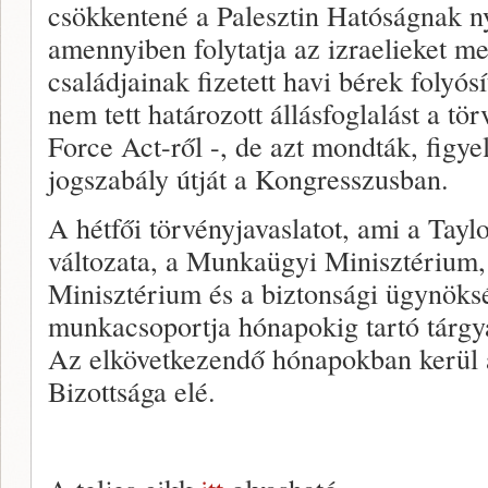
csökkentené a Palesztin Hatóságnak ny
amennyiben folytatja az izraelieket me
családjainak fizetett havi bérek folyó
nem tett határozott állásfoglalást a tör
Force Act-ről -, de azt mondták, figye
jogszabály útját a Kongresszusban.
A hétfői törvényjavaslatot, ami a Taylo
változata, a Munkaügyi Minisztérium,
Minisztérium és a biztonsági ügynöks
munkacsoportja hónapokig tartó tárgya
Az elkövetkezendő hónapokban kerül 
Bizottsága elé.