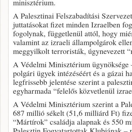
minisztérium.
A Palesztinai Felszabadítási Szerveze
juttatásokat fizet minden Izraelben fog
fogolynak, függetlenül attól, hogy mié
valamint az izraeli állampolgárok ell
meggyilkolt terroristák, úgynevezett “
A Védelmi Minisztérium ügynöksége –
polgári ügyek intézéséért és a gázai h
legfrissebb jelentése szerint a paleszt
egyharmada “felelős közvetlenül izrae
A Védelmi Minisztérium szerint a Pal
687 millió sékelt (51,6 milliárd Ft) fiz
“Mártírok” családja alapnak és 550 mil
Palesztin Fogvatartottak Klubjának – m