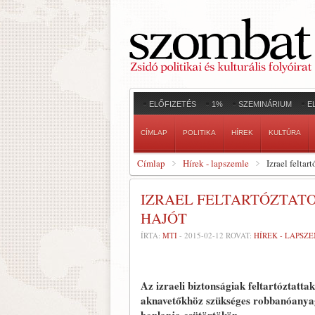
ELŐFIZETÉS
1%
SZEMINÁRIUM
E
CÍMLAP
POLITIKA
HÍREK
KULTÚRA
Címlap
Hírek - lapszemle
Izrael feltar
IZRAEL FELTARTÓZTAT
HAJÓT
ÍRTA:
MTI
-
2015-02-12
ROVAT:
HÍREK - LAPSZ
Az izraeli biztonságiak feltartóztattak
aknavetőkhöz szükséges robbanóanyag