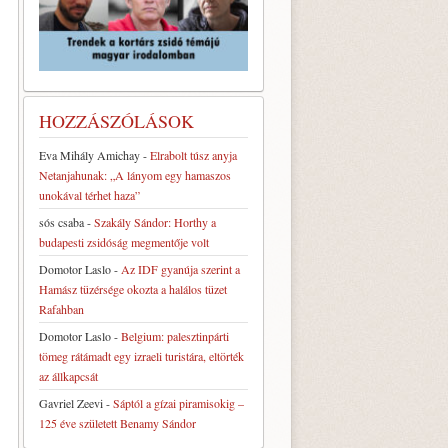
HOZZÁSZÓLÁSOK
Eva Mihály Amichay
-
Elrabolt túsz anyja
Netanjahunak: „A lányom egy hamaszos
unokával térhet haza”
sós csaba
-
Szakály Sándor: Horthy a
budapesti zsidóság megmentője volt
Domotor Laslo
-
Az IDF gyanúja szerint a
Hamász tüzérsége okozta a halálos tüzet
Rafahban
Domotor Laslo
-
Belgium: palesztinpárti
tömeg rátámadt egy izraeli turistára, eltörték
az állkapcsát
Gavriel Zeevi
-
Sáptól a gízai piramisokig –
125 éve született Benamy Sándor