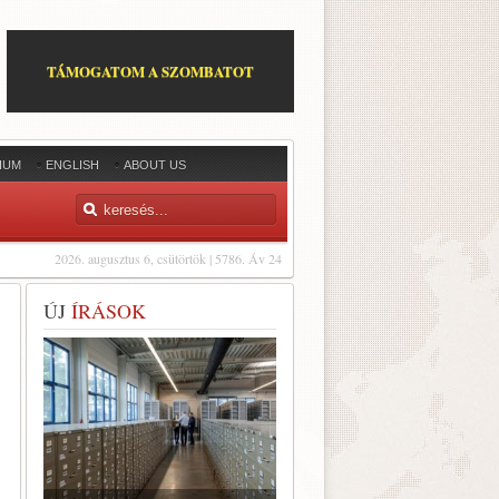
TÁMOGATOM A SZOMBATOT
IUM
ENGLISH
ABOUT US
2026. augusztus 6, csütörtök | 5786. Áv 24
ÚJ
ÍRÁSOK