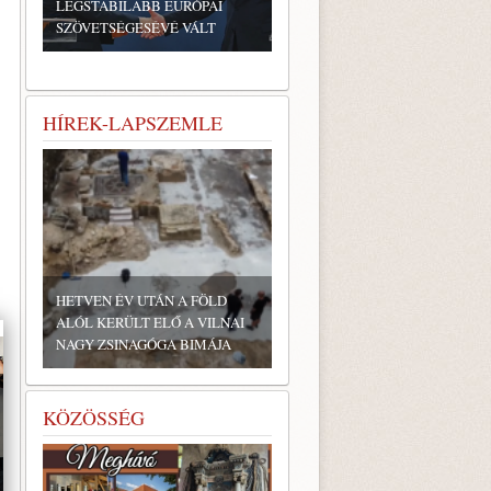
LEGSTABILABB EURÓPAI
SZÖVETSÉGESÉVÉ VÁLT
HÍREK-LAPSZEMLE
SZŰK TÖBBSÉGGEL GYŐZÖTT
A MICHIGANI DEMOKRATA
ELŐVÁLASZTÁSON A
AI
RADIKÁLIS BALOLDALI
SZÁRNYHOZ SOROLT...
KÖZÖSSÉG