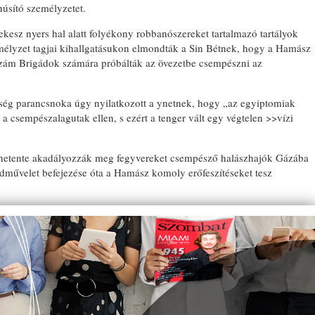
núsító személyzetet.
kesz nyers hal alatt folyékony robbanószereket tartalmazó tartályok
 személyzet tagjai kihallgatásukon elmondták a Sin Bétnek, hogy a Hamász
szám Brigádok számára próbálták az övezetbe csempészni az
ység parancsnoka úgy nyilatkozott a ynetnek, hogy „az egyiptomiak
 csempészalagutak ellen, s ezért a tenger vált egy végtelen >>vízi
t hetente akadályozzák meg fegyvereket csempésző halászhajók Gázába
 hadművelet befejezése óta a Hamász komoly erőfeszítéseket tesz
HETVEN ÉV UTÁN A FÖLD
ALÓL KERÜLT ELŐ A VILN
NAGY ZSINAGÓGA BIMÁJA