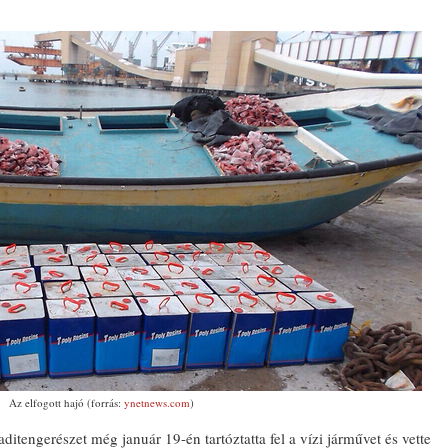
Az elfogott hajó (forrás:
ynetnews.com
)
aditengerészet még január 19-én tartóztatta fel a vízi járművet és vette