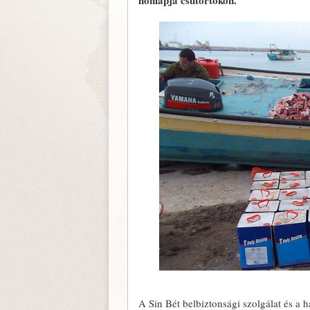
honlapja csütörtökön.
A Sin Bét belbiztonsági szolgálat és a h