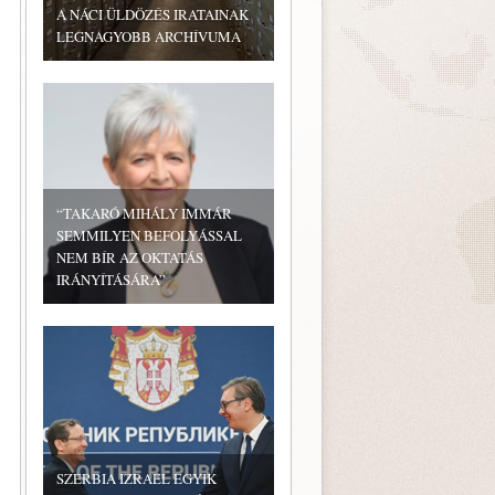
A NÁCI ÜLDÖZÉS IRATAINAK
LEGNAGYOBB ARCHÍVUMA
“TAKARÓ MIHÁLY IMMÁR
SEMMILYEN BEFOLYÁSSAL
NEM BÍR AZ OKTATÁS
IRÁNYÍTÁSÁRA”
SZERBIA IZRAEL EGYIK