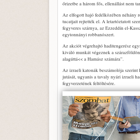
őrizetbe a három fős, ellenállást nem ta
Az elfogott hajó fedélközében néhány re
tucatjait rejtették el. A letartóztatott
fegyveres szárnya, az Ezzeddín el-Kas
egytonnányi robbanószert.
Az akciót végrehajtó haditengerész eg
kiváló munkát végeznek a szárazföldön a
alagúttá<< a Hamász számára”.
Az izraeli katonák beszámolója szerin
jutását, ugyanis a tavaly nyári izraeli
fegyverzetének feltöltésére.