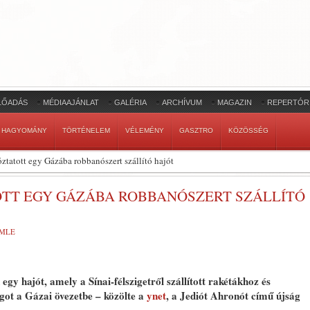
LŐADÁS
MÉDIAAJÁNLAT
GALÉRIA
ARCHÍVUM
MAGAZIN
REPERTÓR
HAGYOMÁNY
TÖRTÉNELEM
VÉLEMÉNY
GASZTRO
KÖZÖSSÉG
tóztatott egy Gázába robbanószert szállító hajót
OTT EGY GÁZÁBA ROBBANÓSZERT SZÁLLÍTÓ
EMLE
 egy hajót, amely a Sínai-félszigetről szállított rakétákhoz és
ot a Gázai övezetbe – közölte a
ynet
, a Jediót Ahronót című újság