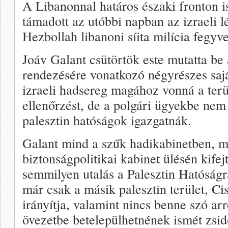
A Libanonnal határos északi fronton i
támadott az utóbbi napban az izraeli l
Hezbollah libanoni síita milícia fegyv
Joáv Galant csütörtök este mutatta be
rendezésére vonatkozó négyrészes sajá
izraeli hadsereg magához vonná a terüle
ellenőrzést, de a polgári ügyekbe nem 
palesztin hatóságok igazgatnák.
Galant mind a szűk hadikabinetben, m
biztonságpolitikai kabinet ülésén kifej
semmilyen utalás a Palesztin Hatóságr
már csak a másik palesztin terület, Ci
irányítja, valamint nincs benne szó ar
övezetbe betelepülhetnének ismét zsid