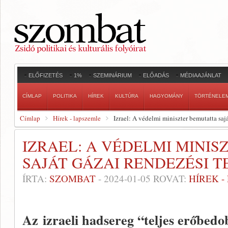
ELŐFIZETÉS
1%
SZEMINÁRIUM
ELŐADÁS
MÉDIAAJÁNLAT
CÍMLAP
POLITIKA
HÍREK
KULTÚRA
HAGYOMÁNY
TÖRTÉNELE
Címlap
Hírek - lapszemle
Izrael: A védelmi miniszter bemutatta sajá
IZRAEL: A VÉDELMI MINI
SAJÁT GÁZAI RENDEZÉSI T
ÍRTA:
SZOMBAT
-
2024-01-05
ROVAT:
HÍREK 
Az izraeli hadsereg “teljes erőbedob