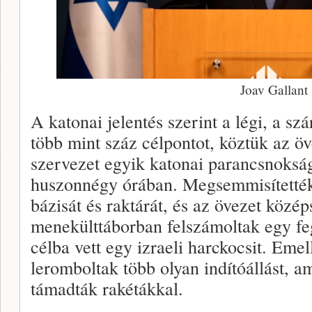
Joav Gallant
A katonai jelentés szerint a légi, a szá
több mint száz célpontot, köztük az ö
szervezet egyik katonai parancsnoksá
huszonnégy órában. Megsemmisítetté
bázisát és raktárát, és az övezet közé
menekülttáborban felszámoltak egy fe
célba vett egy izraeli harckocsit. Emel
leromboltak több olyan indítóállást, am
támadták rakétákkal.