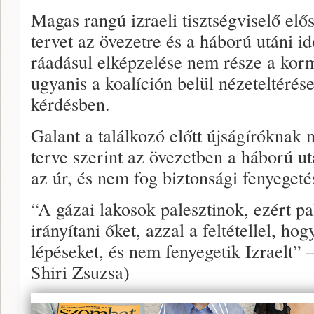
Magas rangú izraeli tisztségviselő elős
tervet az övezetre és a háború utáni 
ráadásul elképzelése nem része a korm
ugyanis a koalíción belül nézeteltéré
kérdésben.
Galant a találkozó előtt újságíróknak 
terve szerint az övezetben a háború 
az úr, és nem fog biztonsági fenyegetés
“A gázai lakosok palesztinok, ezért pal
irányítani őket, azzal a feltétellel, h
lépéseket, és nem fenyegetik Izraelt” –
Shiri Zsuzsa)