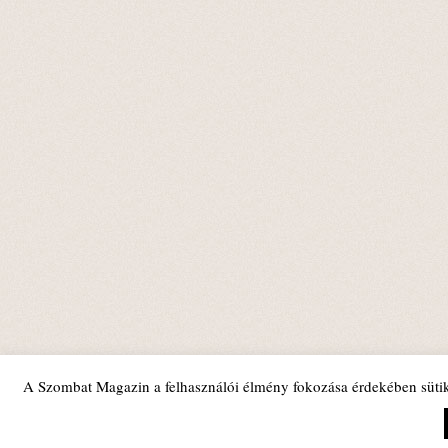
A Szombat Magazin a felhasználói élmény fokozása érdekében sütik