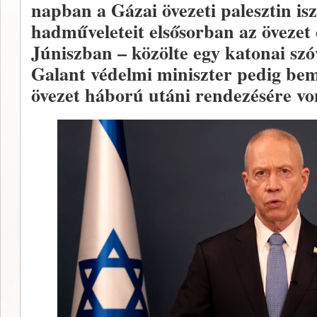
napban a Gázai övezeti palesztin isz
hadműveleteit elsősorban az övezet 
Júniszban – közölte egy katonai szó
Galant védelmi miniszter pedig be
övezet háború utáni rendezésére von