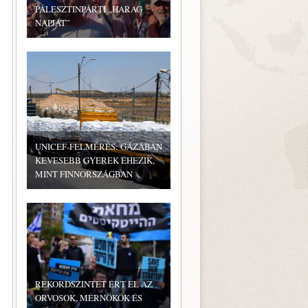
PALESZTINPÁRTI „HARAG
NAPJÁT”
UNICEF-FELMÉRÉS: GÁZÁBAN
KEVESEBB GYEREK ÉHEZIK,
MINT FINNORSZÁGBAN
REKORDSZINTET ÉRT EL AZ
ORVOSOK, MÉRNÖKÖK ÉS