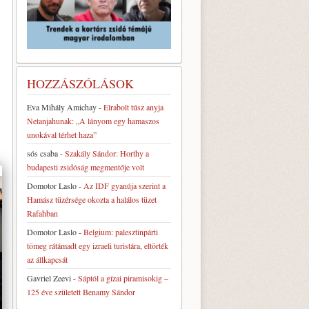
HOZZÁSZÓLÁSOK
Eva Mihály Amichay
-
Elrabolt túsz anyja
Netanjahunak: „A lányom egy hamaszos
unokával térhet haza”
sós csaba
-
Szakály Sándor: Horthy a
budapesti zsidóság megmentője volt
Domotor Laslo
-
Az IDF gyanúja szerint a
Hamász tüzérsége okozta a halálos tüzet
Rafahban
Domotor Laslo
-
Belgium: palesztinpárti
tömeg rátámadt egy izraeli turistára, eltörték
az állkapcsát
Gavriel Zeevi
-
Sáptól a gízai piramisokig –
125 éve született Benamy Sándor