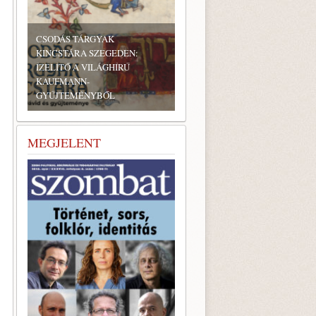
CSODÁS TÁRGYAK
KINCSTÁRA SZEGEDEN:
ÍZELÍTŐ A VILÁGHÍRŰ
KAUFMANN-
A ZSIDÓ KULTÚRA EURÓPAI
GYŰJTEMÉNYBŐL
NAPJA KOMÁROMBAN
MEGJELENT