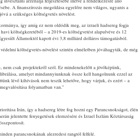
nvesztálni arzenálja feljesztésébe illetve a rendelkezésre álló
sébe. A finanszírozás megoldása egyelőre nem világos, ugyanis a
vá a szükséges költségvetés növelést.
ormánya, így amíg ez nem oldódik meg, az izraeli hadsereg fogja
havi költségkeretéből – a 2019-es költségvetést alapulvéve és 12
Egyesült Államoktól kapott évi 3,8 milliárd dolláros támogatásból.
) védelmi költségvetés-növelést szintén elméletben jóváhagyták, de még
, nem csak projektekről szól. Ez mindenekelőtt a jövőképünk,
kalibrálása, amelyet mindannyiunknak össze kell hangolnunk ezzel az
tünk lévő kihívások nem teszik lehetőve, hogy várjuk, és ezért – a
 megvalósítása folyamatban van.”
ioritása Irán, így a hadsereg létre fog hozni egy Parancsnokságot, élén
erán jelentette fenyegetések elemzésére és Izrael Iszlám Köztársaság
összpontosít.
minden parancsnokának alezredesi rangtól felfelé.