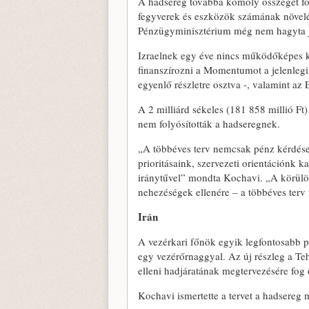
A hadsereg továbbá komoly összeget fog i
fegyverek és eszközök számának növelé
Pénzügyminisztérium még nem hagyta jó
Izraelnek egy éve nincs működőképes k
finanszírozni a Momentumot a jelenlegi 
egyenlő részletre osztva -, valamint az 
A 2 milliárd sékeles (181 858 millió Ft
nem folyósították a hadseregnek.
„A többéves terv nemcsak pénz kérdése
prioritásaink, szervezeti orientációnk 
iránytűvel” mondta Kochavi. „A körülöt
nehezéségek ellenére – a többéves terv
Irán
A vezérkari főnök egyik legfontosabb pr
egy vezérőrnaggyal. Az új részleg a Teh
elleni hadjáratának megtervezésére fog 
Kochavi ismertette a tervet a hadsereg 