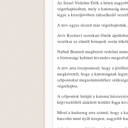
Az Izrael Védelmi Erők a héten nagyob
végrehajtásában, mely a katonaság átsz
tegye a közeljövőben ráleselkedő veszé
A terv egyes részeit már végrehajtották
Aviv Kochavi vezerkari főnök áprilisban
vezérkar az elmúlt hónapok során tökélet
Naftali Bennett megbízott védelmi mini
a biztonsági kabinet hivatalos megerősí
A terv arra összpontosít, hogy a jövőb
megköveteli, hogy a katonságnak legyen
célpontokat megsemmisítéhez szükséges
végrehajtsa.
A célpontok listáját a katonai hírszerz
képviselőiből alakított testület fogja kiv
Mivel a hadsereg arra számít, hogy a 
harcolni mint nyílt terepen, nagyobb ha