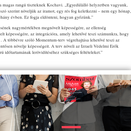
a magas rangú tiszteknek Kochavi. „Egyedülálló helyzetben vagyunk,
zó szerint növeljük az iramot, egy rés fog keletkezni – nem egy hónap,
éhány évben. Ez fogja eldönteni, hogyan győzünk.”
zésének nagymértékben megnövelt képességére, az ellenség
t képességére, az integrációra, amely lehetővé teszi számunkra, hogy
A többévre szóló Momentum-terv végrehajtása lehetővé teszi az
ntősen növelje képességeit. A terv növeli az Izraeli Védelmi Erők
ú időtartamának lerövidítéséhez szükséges feltételeket.”