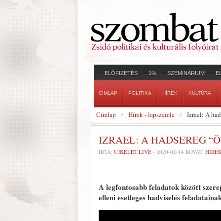
ELŐFIZETÉS
1%
SZEMINÁRIUM
E
CÍMLAP
POLITIKA
HÍREK
KULTÚRA
Címlap
Hírek - lapszemle
Izrael: A ha
IZRAEL: A HADSEREG “
ÍRTA:
UJKELET.LIVE
-
2020-02-14
ROVAT:
HÍRE
A legfontosabb feladatok között szer
elleni esetleges hadviselés feladataina