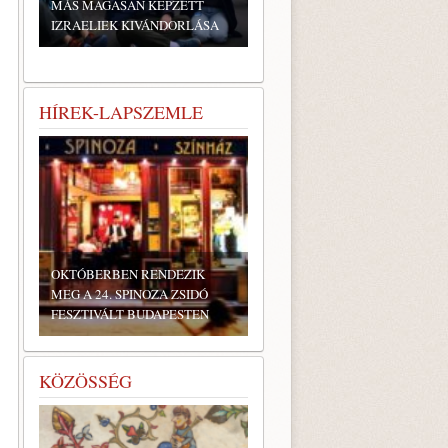
MÁS MAGASAN KÉPZETT
IZRAELIEK KIVÁNDORLÁSA
HÍREK-LAPSZEMLE
OKTÓBERBEN RENDEZIK
MEG A 24. SPINOZA ZSIDÓ
FESZTIVÁLT BUDAPESTEN
KÖZÖSSÉG