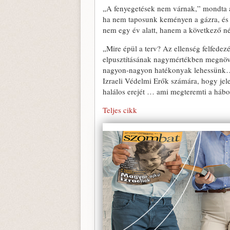
„A fenyegetések nem várnak,” mondta 
ha nem taposunk keményen a gázra, és s
nem egy év alatt, hanem a következő n
„Mire épül a terv? Az ellenség felfede
elpusztításának nagymértékben megnövel
nagyon-nagyon hatékonyak lehessünk… 
Izraeli Védelmi Erők számára, hogy jele
halálos erejét … ami megteremti a hábor
Teljes cikk