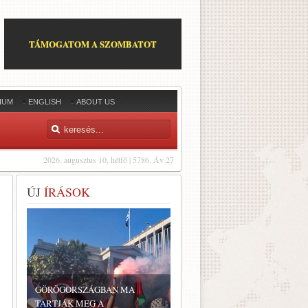
TÁMOGATOM A SZOMBATOT
IUM
ENGLISH
ABOUT US
2026. augusztus 10, hétfő | 5786. Áv 27
ÚJ
ÍRÁSOK
GÖRÖGORSZÁGBAN MA
TARTJÁK MEG A