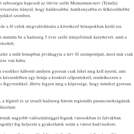
b sebességre kapcsolt az ötévre szóló Momentum-terv (Tenufa)
ervezésére irányul, hogy halálosabbá, hatékonyabbá és felkészültebbé
lyekkel szemben.
, de a fő célok megvalósítására a következő hónapokban kerül sor.
 mutatta be a hadsereg 5 évre szóló irányelvének kerettervét, amit a
esített.
szter a múlt hónapban jóváhagyta a terv fő szempontjait, most már csak
tése van hátra.
en esedékes háborút amilyen gyorsan csak lehet meg kell nyerni, ami
 készenlétben egy listája a konkrét célpontokról, rendelkezzen a
 fegyverekkel, illetve legyen meg a képessége, hogy mindezt gyorsan
és, a légierő és az izraeli hadsereg három regionális parancsnokságának
álasztani.
katonák nagyobb valószínűséggel fognak városokban és falvakban
ngsúlyt fog helyezni a gyakorlatok során a városi hadviselésre.