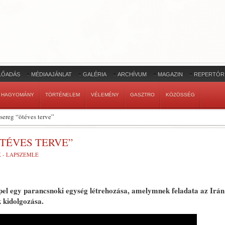
LŐADÁS
MÉDIAAJÁNLAT
GALÉRIA
ARCHÍVUM
MAGAZIN
REPERTÓR
HAGYOMÁNY
TÖRTÉNELEM
VÉLEMÉNY
GASZTRO
KÖZÖSSÉG
dsereg “ötéves terve”
ÖTÉVES TERVE”
K - LAPSZEMLE
epel egy parancsnoki egység létrehozása, amelymnek feladata az Irán
k kidolgozása.