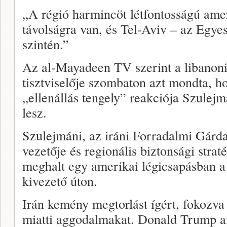
„A régió harmincöt létfontosságú amer
távolságra van, és Tel-Aviv – az Egyes
szintén.”
Az al-Mayadeen TV szerint a libanoni
tisztviselője szombaton azt mondta, h
„ellenállás tengely” reakciója Szulej
lesz.
Szulejmáni, az iráni Forradalmi Gárda
vezetője és regionális biztonsági strat
meghalt egy amerikai légicsapásban a
kivezető úton.
Irán kemény megtorlást ígért, fokozva 
miatti aggodalmakat. Donald Trump a