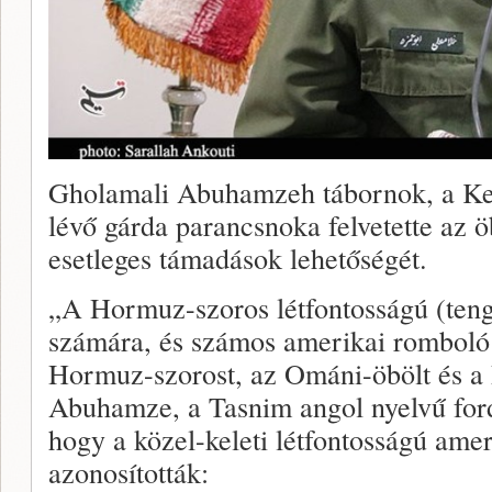
Gholamali Abuhamzeh tábornok, a Ke
lévő gárda parancsnoka felvetette az ö
esetleges támadások lehetőségét.
„A Hormuz-szoros létfontosságú (teng
számára, és számos amerikai romboló 
Hormuz-szorost, az Ománi-öbölt és a 
Abuhamze, a Tasnim angol nyelvű fordí
hogy a közel-keleti létfontosságú ame
azonosították: