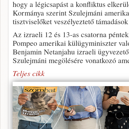
hogy a légicsapást a konfliktus elkerü
Kormánya szerint Szulejmáni amerikai
tisztviselőket veszélyeztető támadások
Az izraeli 12 és 13-as csatorna péntek 
Pompeo amerikai külügyminiszter való
Benjamin Netanjahu izraeli ügyvezető
Szulejmáni megölésére vonatkozó amer
Teljes cikk