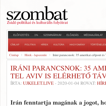
ELŐFIZETÉS
1%
SZEMINÁRIUM
ELŐADÁS
MÉDIAAJÁNLAT
CÍMLAP
POLITIKA
HÍREK
KULTÚRA
HAGYOMÁNY
TÖRTÉNELE
Címlap
Hírek - lapszemle
Iráni parancsnok: 35 amerikai célpont és 
IRÁNI PARANCSNOK: 35 AM
TEL AVIV IS ELÉRHETŐ T
ÍRTA:
UJKELET.LIVE
-
2020-01-04
ROVAT:
HÍR
Irán fenntartja magának a jogot, h