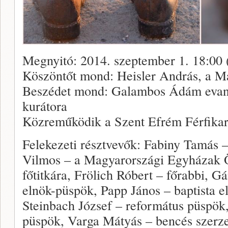
Megnyitó: 2014. szeptember 1. 18:00
Köszöntőt mond: Heisler András, a Ma
Beszédet mond: Galambos Ádám evangél
kurátora
Közreműködik a Szent Efrém Férfikar
Felekezeti résztvevők: Fabiny Tamás –
Vilmos – a Magyarországi Egyházak
főtitkára, Frölich Róbert – főrabbi, G
elnök-püspök, Papp János – baptista e
Steinbach József – református püspök
püspök, Varga Mátyás – bencés szerze