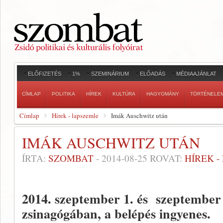
ELŐFIZETÉS
1%
SZEMINÁRIUM
ELŐADÁS
MÉDIAAJÁNLAT
CÍMLAP
POLITIKA
HÍREK
KULTÚRA
HAGYOMÁNY
TÖRTÉNELE
Címlap
Hírek - lapszemle
Imák Auschwitz után
IMÁK AUSCHWITZ UTÁN
ÍRTA:
SZOMBAT
-
2014-08-25
ROVAT:
HÍREK 
2014. szeptember 1. és szeptember
zsinagógában, a belépés ingyenes.