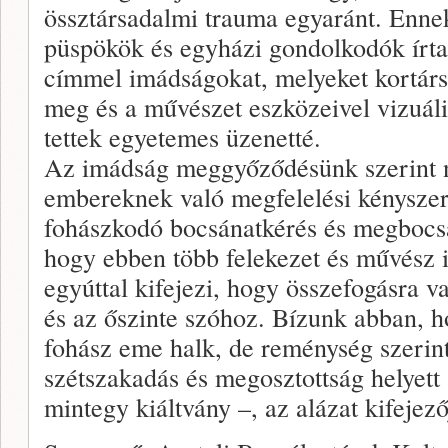
össztársadalmi trauma egyaránt. Ennek
püspökök és egyházi gondolkodók írt
címmel imádságokat, melyeket kortár
meg és a művészet eszközeivel vizuál
tettek egyetemes üzenetté.
Az imádság meggyőződésünk szerint n
embereknek való megfelelési kényszer
fohászkodó bocsánatkérés és megbocsá
hogy ebben több felekezet és művész i
egyúttal kifejezi, hogy összefogásra 
és az őszinte szóhoz. Bízunk abban, h
fohász eme halk, de reménység szerint
szétszakadás és megosztottság helyett 
mintegy kiáltvány –, az alázat kifejező