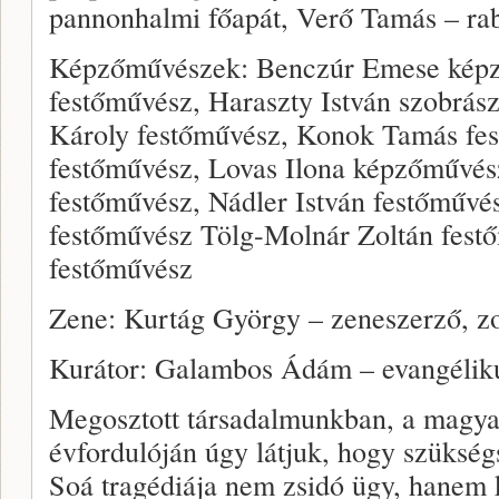
pannonhalmi főapát, Verő Tamás – ra
Képzőművészek: Benczúr Emese képz
festőművész, Haraszty István szobrás
Károly festőművész, Konok Tamás fes
festőművész, Lovas Ilona képzőművé
festőművész, Nádler István festőművé
festőművész Tölg-Molnár Zoltán fest
festőművész
Zene: Kurtág György – zeneszerző, 
Kurátor: Galambos Ádám – evangéliku
Megosztott társadalmunkban, a magya
évfordulóján úgy látjuk, hogy szüksé
Soá tragédiája nem zsidó ügy, hanem 