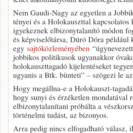
Nem Gaudi-Nagy az egyetlen a Jobbik
tényei és a Holokauszttal kapcsolatos
igyekeznek elbizonytalanító módon f
és képviselőtársa, Dúró Dóra például
egy
sajtóközleményében
“úgynevezett 
jobbikos politikusok ugyanakkor óvako
holokauszttagadó kijelentéseket tegyen
ugyanis a Btk. bünteti” – szögezi le az
Hogy megállna-e a Holokauszt-tagadás
hogy sunyi és érzéketlen mondatával re
elbizonytalanítani próbálta a vészkors
történelmi tudást, az bizonyos.
Arra pedig nincs elfogadható válasz, i