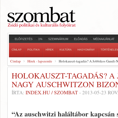
ELŐFIZETÉS
1%
SZEMINÁRIUM
ELŐADÁS
MÉDIAAJÁNLAT
CÍMLAP
POLITIKA
HÍREK
KULTÚRA
HAGYOMÁNY
TÖRTÉNELE
Címlap
Hírek - lapszemle
Holokauszt-tagadás? A Jobbikos Gaudi-
HOLOKAUSZT-TAGADÁS? A 
NAGY AUSCHWITZON BIZ
ÍRTA:
INDEX.HU / SZOMBAT
-
2013-05-23
ROV
“Az auschwitzi haláltábor kapcsán 