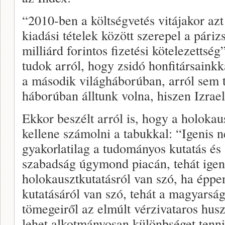
“2010-ben a költségvetés vitájakor azt 
kiadási tételek között szerepel a pári
milliárd forintos fizetési kötelezettsé
tudok arról, hogy zsidó honfitársaink
a második világháborúban, arról sem t
háborúban álltunk volna, hiszen Izrael
Ekkor beszélt arról is, hogy a holokau
kellene számolni a tabukkal: “Igenis 
gyakorlatilag a tudományos kutatás és
szabadság úgymond piacán, tehát igen
holokausztkutatásról van szó, ha épp
kutatásáról van szó, tehát a magyarság
tömegeiről az elmúlt vérzivataros hus
lehet alkotmányosan különbséget tenni