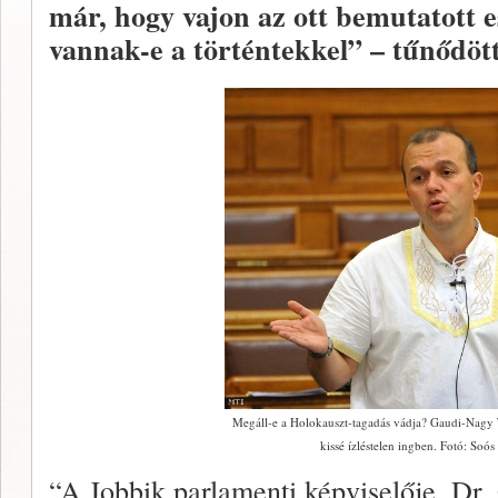
már, hogy vajon az ott bemutatott
vannak-e a történtekkel” – tűnődött
Megáll-e a Holokauszt-tagadás vádja? Gaudi-Nagy T
kissé ízléstelen ingben. Fotó: Soó
“A Jobbik parlamenti képviselője, D