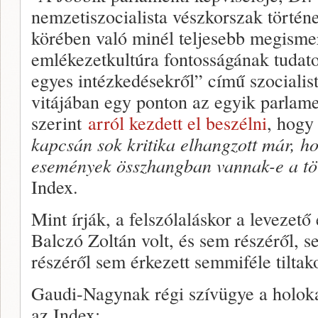
nemzetiszocialista vészkorszak történ
körében való minél teljesebb megismer
emlékezetkultúra fontosságának tudat
egyes intézkedésekről” című szocialist
vitájában egy ponton az egyik parlame
szerint
arról kezdett el beszélni
, hog
kapcsán sok kritika elhangzott már, ho
események összhangban vannak-e a tö
Index.
Mint írják, a felszólaláskor a levezető
Balczó Zoltán volt, és sem részéről, s
részéről sem érkezett semmiféle tiltak
Gaudi-Nagynak régi szívügye a holoka
az Index: