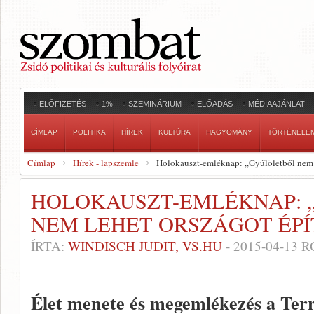
ELŐFIZETÉS
1%
SZEMINÁRIUM
ELŐADÁS
MÉDIAAJÁNLAT
CÍMLAP
POLITIKA
HÍREK
KULTÚRA
HAGYOMÁNY
TÖRTÉNELE
Címlap
Hírek - lapszemle
Holokauszt-emléknap: „Gyűlöletből nem l
HOLOKAUSZT-EMLÉKNAP: 
NEM LEHET ORSZÁGOT ÉPÍ
ÍRTA:
WINDISCH JUDIT, VS.HU
-
2015-04-13
R
Élet menete és megemlékezés a Terro