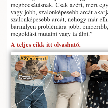
megbocsátásnak. Csak azért, mert egy 
vagy jobb, szalonképesebb arcát akarj
szalonképesebb arcát, nehogy már elh
bármilyen problémára jobb, emberibb,
megoldást mutatni vagy találni.”
A teljes cikk itt olvasható.