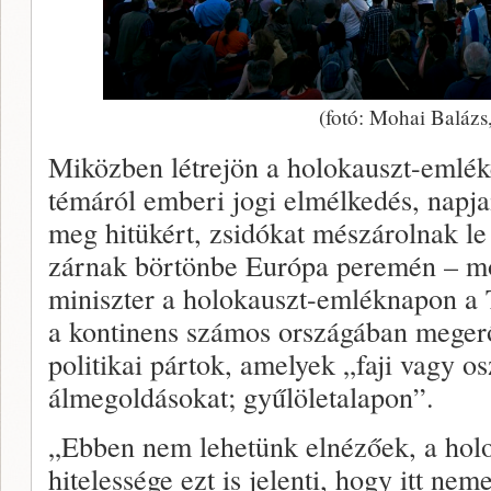
(fotó: Mohai Balázs
Miközben létrejön a holokauszt-emléke
témáról emberi jogi elmélkedés, napj
meg hitükért, zsidókat mészárolnak le
zárnak börtönbe Európa peremén – m
miniszter a holokauszt-emléknapon a T
a kontinens számos országában megerő
politikai pártok, amelyek „faji vagy o
álmegoldásokat; gyűlöletalapon”.
„Ebben nem lehetünk elnézőek, a ho
hitelessége ezt is jelenti, hogy itt nem