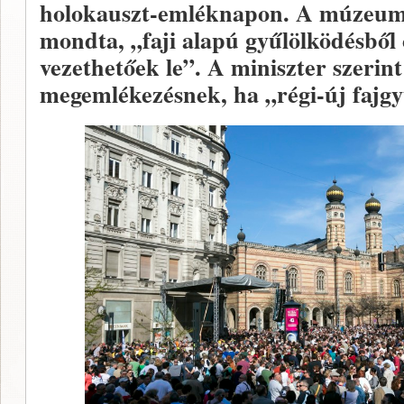
holokauszt-emléknapon. A múzeumn
mondta, „faji alapú gyűlölködésből 
vezethetőek le”. A miniszter szerin
megemlékezésnek, ha „régi-új fajgyű