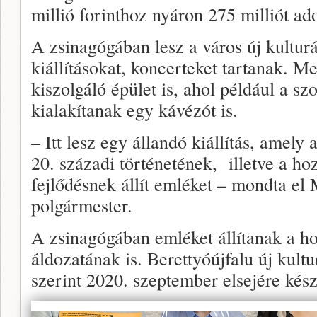
millió forinthoz nyáron 275 milliót ad
A zsinagógában lesz a város új kulturá
kiállításokat, koncerteket tartanak. M
kiszolgáló épület is, ahol például a sz
kialakítanak egy kávézót is.
– Itt lesz egy állandó kiállítás, amely 
20. századi történetének, illetve a h
fejlődésnek állít emléket – mondta el
polgármester.
A zsinagógában emléket állítanak a ho
áldozatának is. Berettyóújfalu új kultu
szerint 2020. szeptember elsejére kész