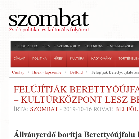
ELŐFIZETÉS
1%
SZEMINÁRIUM
ELŐADÁS
MÉDIAAJÁNLAT
CÍMLAP
POLITIKA
HÍREK
KULTÚRA
HAGYOMÁNY
TÖRTÉNELE
Címlap
Hírek - lapszemle
Belföld
Felújítják Berettyóújfalu zs
FELÚJÍTJÁK BERETTYÓÚJF
– KULTÚRKÖZPONT LESZ B
ÍRTA:
SZOMBAT
-
2019-10-16
ROVAT:
BELFÖL
Állványerdő borítja Berettyóújfalu