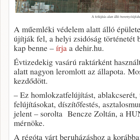
A felújítás alatt álló berettyóújfa
A műemléki védelem alatt álló épület
újítják fel, a helyi zsidóság történetét 
kap benne –
írja
a dehir.hu.
Évtizedekig vasárú raktárként használt
alatt nagyon leromlott az állapota. Mo
kezdődött.
– Ez homlokzatfelújítást, ablakcserét, t
felújításokat, díszítőfestés, asztalos
jelent – sorolta Bencze Zoltán, a HU
mérnöke.
A régóta várt beruházáshoz a korábba