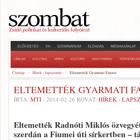
ELŐFIZETÉS
1%
SZEMINÁRIUM
ELŐADÁS
MÉDIAAJÁNLAT
CÍMLAP
POLITIKA
HÍREK
KULTÚRA
HAGYOMÁNY
TÖRTÉNELE
Címlap
Hírek - lapszemle
Eltemették Gyarmati Fannit
ELTEMETTÉK GYARMATI F
ÍRTA:
MTI
-
2014-02-26
ROVAT:
HÍREK - LAPS
Eltemették Radnóti Miklós özvegyé
szerdán a Fiumei úti sírkertben – tá