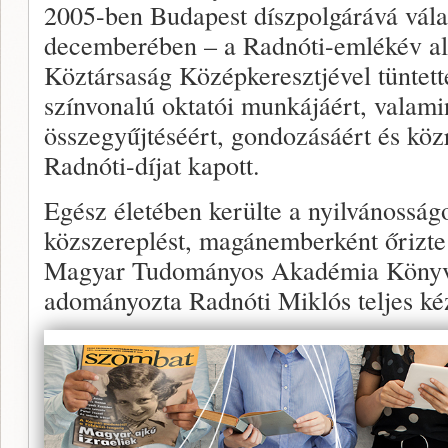
2005-ben Budapest díszpolgárává vála
decemberében – a Radnóti-emlékév a
Köztársaság Középkeresztjével tüntett
színvonalú oktatói munkájáért, valami
összegyűjtéséért, gondozásáért és köz
Radnóti-díjat kapott.
Egész életében kerülte a nyilvánosságo
közszereplést, magánemberként őrizte
Magyar Tudományos Akadémia Könyvt
adományozta Radnóti Miklós teljes kéz