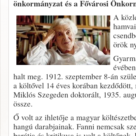
önkormányzat és a Fővárosi Önkor
A közl
hamvai
csendbe
örök n
Gyarma
évében
halt meg. 1912. szeptember 8-án szül
a költővel 14 éves korában kezdődött,
Miklós Szegeden doktorált, 1935. aug
össze.
Ő volt az ihletője a magyar költészetbe
hangú darabjainak. Fanni nemcsak sze
barátja és kritikusa is volt a költőnek,