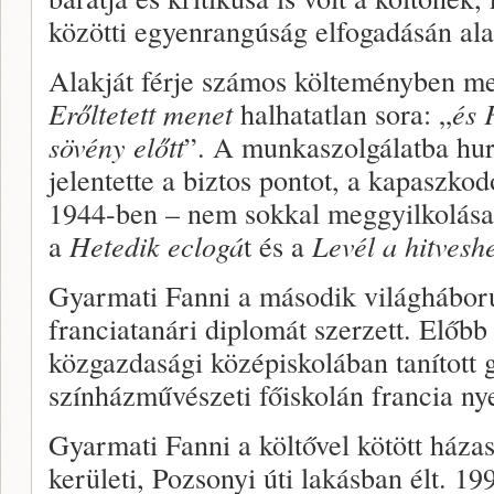
közötti egyenrangúság elfogadásán ala
Alakját férje számos költeményben meg
Erőltetett menet
halhatatlan sora: „
és 
sövény előtt
”. A munkaszolgálatba hur
jelentette a biztos pontot, a kapaszkod
1944-ben – nem sokkal meggyilkolása el
a
Hetedik eclogá
t és a
Levél a hitvesh
Gyarmati Fanni a második világháború
franciatanári diplomát szerzett. Előbb 
közgazdasági középiskolában tanított g
színházművészeti főiskolán francia nye
Gyarmati Fanni a költővel kötött háza
kerületi, Pozsonyi úti lakásban élt. 19