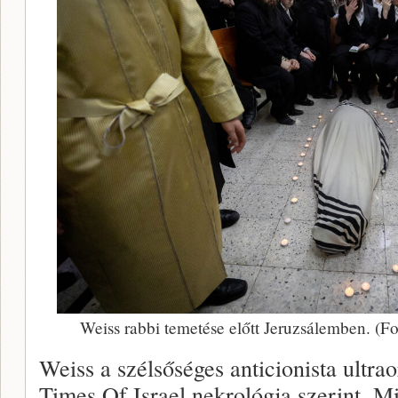
Weiss rabbi temetése előtt Jeruzsálemben. (F
Weiss a szélsőséges anticionista ultrao
Times Of Israel nekrológja szerint, Mi