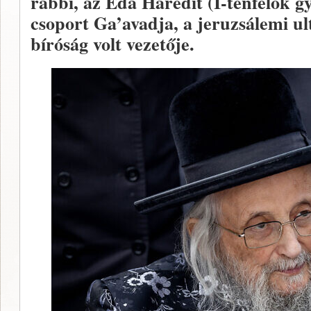
rabbi, az Eda Haredit (I-tenfélők g
csoport Ga’avadja, a jeruzsálemi u
bíróság volt vezetője.