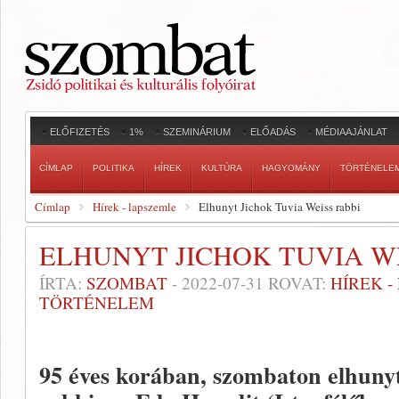
ELŐFIZETÉS
1%
SZEMINÁRIUM
ELŐADÁS
MÉDIAAJÁNLAT
CÍMLAP
POLITIKA
HÍREK
KULTÚRA
HAGYOMÁNY
TÖRTÉNELE
Címlap
Hírek - lapszemle
Elhunyt Jichok Tuvia Weiss rabbi
ELHUNYT JICHOK TUVIA W
ÍRTA:
SZOMBAT
-
2022-07-31
ROVAT:
HÍREK 
TÖRTÉNELEM
95 éves korában, szombaton elhuny