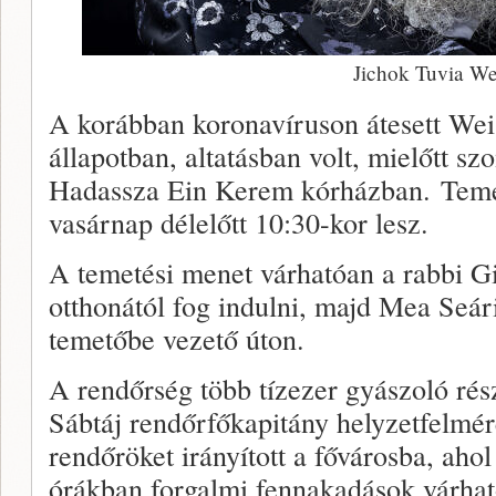
Jichok Tuvia We
A korábban koronavíruson átesett Wei
állapotban, altatásban volt, mielőtt s
Hadassza Ein Kerem kórházban. Temet
vasárnap délelőtt 10:30-kor lesz.
A temetési menet várhatóan a rabbi 
otthonától fog indulni, majd Mea Seár
temetőbe vezető úton.
A rendőrség több tízezer gyászoló rés
Sábtáj rendőrfőkapitány helyzetfelmér
rendőröket irányított a fővárosba, ahol
órákban forgalmi fennakadások várhat