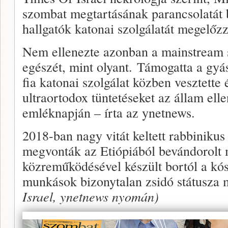
szombat megtartásának parancsolatát be
hallgatók katonai szolgálatát megelőzz
Nem ellenezte azonban a mainstream 
egészét, mint olyant. Támogatta a gyá
fia katonai szolgálat közben vesztette é
ultraortodox tüntetéseket az állam elle
emléknapján – írta az ynetnews.
2018-ban nagy vitát keltett rabbinikus
megvonták az Etiópiából bevándorolt
közreműködésével készült bortól a kós
munkások bizonytalan zsidó státusza m
Israel, ynetnews nyomán)