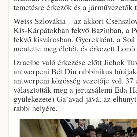
temetésre érkezők és a járművezetők t
Weiss Szlovákia – az akkori Csehszlová
Kis-Kárpátokban fekvő Bazinban, a Po
fekvő kisvárosban. Gyerekként, a Soá 
mentette meg életét, és érkezett Lond
Izraelbe való érkezése előtt Jichok Tu
antwerpeni Bét Din rabbinikus bírájakén
antwerpeni közösség vezetője volt 37
választották meg a jeruzsálemi Eda Ha
gyülekezete) Ga’avad-jává, az elhunyt
rabbi helyére.