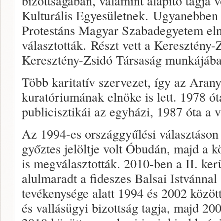
bizottságában, valamint alapító tagja 
Kulturális Egyesületnek. Ugyanebben
Protestáns Magyar Szabadegyetem elnö
választották. Részt vett a Keresztény-
Keresztény-Zsidó Társaság munkájába
Több karitatív szervezet, így az Aran
kuratóriumának elnöke is lett. 1978 ó
publicisztikái az egyházi, 1987 óta a v
Az 1994-es országgyűlési választáson
győztes jelöltje volt Óbudán, majd a 
is megválasztották. 2010-ben a II. ker
alulmaradt a fideszes Balsai Istvánna
tevékenysége alatt 1994 és 2002 között
és vallásügyi bizottság tagja, majd 200