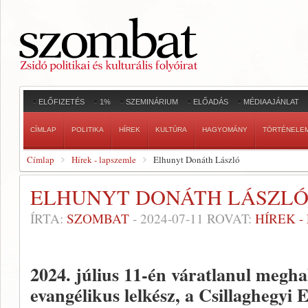
ELŐFIZETÉS
1%
SZEMINÁRIUM
ELŐADÁS
MÉDIAAJÁNLAT
CÍMLAP
POLITIKA
HÍREK
KULTÚRA
HAGYOMÁNY
TÖRTÉNELE
Címlap
Hírek - lapszemle
Elhunyt Donáth László
ELHUNYT DONÁTH LÁSZL
ÍRTA:
SZOMBAT
-
2024-07-11
ROVAT:
HÍREK 
2024. július 11-én váratlanul megh
evangélikus lelkész, a Csillaghegyi