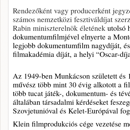
Rendezőként vagy producerként jegyz
számos nemzetközi fesztiváldíjat szerz
Rabin miniszterelnök életének
utolsó
dokumentumfilmjével elnyerte a Monte
legjobb dokumentumfilm nagydíját, és 
filmakadémia díját, a helyi “Oscar-díja
Az 1949-ben Munkácson született és 1
művész több mint 30 évig alkotott a fi
több tucat játék-, dokumentum- és tévé
általában társadalmi kérdéseket feszege
Szovjetunióval és Kelet-Európával fog
Klein filmprodukciós cége vezetése me