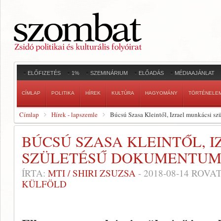
ELŐFIZETÉS
1%
SZEMINÁRIUM
ELŐADÁS
MÉDIAAJÁNLAT
CÍMLAP
POLITIKA
HÍREK
KULTÚRA
HAGYOMÁNY
TÖRTÉNELE
Címlap
Hírek - lapszemle
Búcsú Szasa Kleintől, Izrael munkácsi s
BÚCSÚ SZASA KLEINTŐL, 
SZÜLETÉSŰ DOKUMENTUM
ÍRTA:
MTI / SHIRI ZSUZSA
-
2018-08-14
ROVAT
KÜLFÖLD