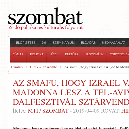
ELŐFIZETÉS
1%
SZEMINÁRIUM
ELŐADÁS
MÉDIAAJÁNLAT
CÍMLAP
POLITIKA
HÍREK
KULTÚRA
HAGYOMÁNY
TÖRTÉNELE
Címlap
Hírek - lapszemle
Az smafu, hogy Izrael választ, de Madonna
AZ SMAFU, HOGY IZRAEL V
MADONNA LESZ A TEL-AVI
DALFESZTIVÁL SZTÁRVEN
ÍRTA:
MTI / SZOMBAT
-
2019-04-09
ROVAT:
HÍ
Madonna lesz a sztárvendége az idei tel-avivi Eurovíziós Dalf