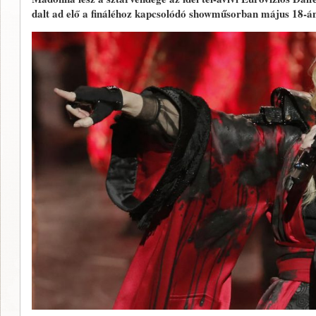
dalt ad elő a fináléhoz kapcsolódó showműsorban május 18-á