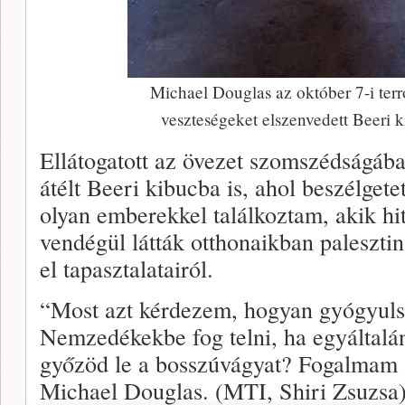
Michael Douglas az október 7-i ter
veszteségeket elszenvedett Beeri ki
Ellátogatott az övezet szomszédságába
átélt Beeri kibucba is, ahol beszélgetet
olyan emberekkel találkoztam, akik hi
vendégül látták otthonaikban paleszt
el tapasztalatairól.
“Most azt kérdezem, hogyan gyógyulsz
Nemzedékekbe fog telni, ha egyáltalá
győzöd le a bosszúvágyat? Fogalmam s
Michael Douglas. (MTI, Shiri Zsuzsa