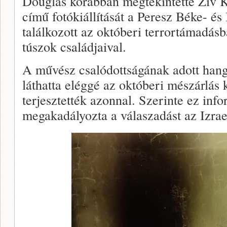
Douglas korábban megtekintette Ziv 
című fotókiállítását a Peresz Béke- é
találkozott az októberi terrortámadás
túszok családjaival.
A művész csalódottságának adott hang
láthatta eléggé az októberi mészárlás
terjesztették azonnal. Szerinte ez inf
megakadályozta a válaszadást az Izrael