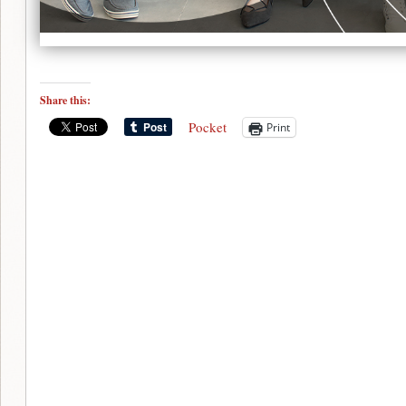
Share this:
Pocket
Print