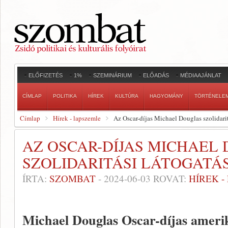
ELŐFIZETÉS
1%
SZEMINÁRIUM
ELŐADÁS
MÉDIAAJÁNLAT
CÍMLAP
POLITIKA
HÍREK
KULTÚRA
HAGYOMÁNY
TÖRTÉNELE
Címlap
Hírek - lapszemle
Az Oscar-díjas Michael Douglas szolidaritá
AZ OSCAR-DÍJAS MICHAEL
SZOLIDARITÁSI LÁTOGATÁ
ÍRTA:
SZOMBAT
-
2024-06-03
ROVAT:
HÍREK 
Michael Douglas Oscar-díjas amerik