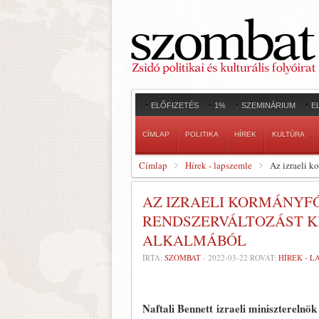
ELŐFIZETÉS
1%
SZEMINÁRIUM
E
CÍMLAP
POLITIKA
HÍREK
KULTÚRA
Címlap
Hírek - lapszemle
Az izraeli k
AZ IZRAELI KORMÁNYF
RENDSZERVÁLTOZÁST KÍ
ALKALMÁBÓL
ÍRTA:
SZOMBAT
-
2022-03-22
ROVAT:
HÍREK - 
Naftali Bennett izraeli miniszterelnö