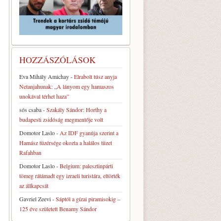
HOZZÁSZÓLÁSOK
Eva Mihály Amichay
-
Elrabolt túsz anyja
Netanjahunak: „A lányom egy hamaszos
unokával térhet haza”
sós csaba
-
Szakály Sándor: Horthy a
budapesti zsidóság megmentője volt
Domotor Laslo
-
Az IDF gyanúja szerint a
Hamász tüzérsége okozta a halálos tüzet
Rafahban
Domotor Laslo
-
Belgium: palesztinpárti
tömeg rátámadt egy izraeli turistára, eltörték
az állkapcsát
Gavriel Zeevi
-
Sáptól a gízai piramisokig –
125 éve született Benamy Sándor