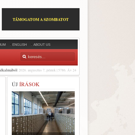
TÁMOGATOM A SZOMBATOT
IUM
ENGLISH
ABOUT US
 alkalmából
2026. augusztus 7, péntek | 5786. Áv 24
ÚJ
ÍRÁSOK