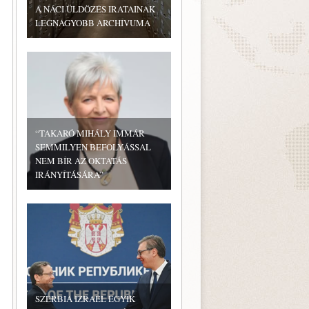
A NÁCI ÜLDÖZÉS IRATAINAK
LEGNAGYOBB ARCHÍVUMA
“TAKARÓ MIHÁLY IMMÁR
SEMMILYEN BEFOLYÁSSAL
NEM BÍR AZ OKTATÁS
IRÁNYÍTÁSÁRA”
SZERBIA IZRAEL EGYIK