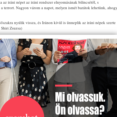
az iráni népet az iráni rendszer elnyomásának bilincsétől, s
s a terrort. Nagyon várom a napot, melyen ismét barátok lehetünk, ahog
szakra nyúlik vissza, és Iránon kívül is ünneplik az iráni népek szerte
 Shiri Zsuzsa)