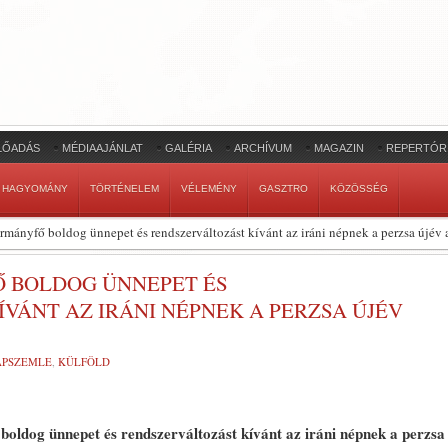
LŐADÁS
MÉDIAAJÁNLAT
GALÉRIA
ARCHÍVUM
MAGAZIN
REPERTÓR
HAGYOMÁNY
TÖRTÉNELEM
VÉLEMÉNY
GASZTRO
KÖZÖSSÉG
ormányfő boldog ünnepet és rendszerváltozást kívánt az iráni népnek a perzsa újév
Ő BOLDOG ÜNNEPET ÉS
VÁNT AZ IRÁNI NÉPNEK A PERZSA ÚJÉV
LAPSZEMLE
,
KÜLFÖLD
k boldog ünnepet és rendszerváltozást kívánt az iráni népnek a perzsa