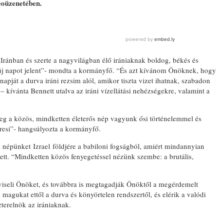
eoüzenetében.
z Iránban és szerte a nagyvilágban élő irániaknak boldog, békés és
t új napot jelent”- mondta a kormányfő. “És azt kívánom Önöknek, hogy
apját a durva iráni rezsim alól, amikor tiszta vizet ihatnak, szabadon
 kívánta Bennett utalva az iráni vízellátási nehézségekre, valamint a
eteg a közös, mindketten életerős nép vagyunk ősi történelemmel és
eresi”- hangsúlyozta a kormányfő.
a népünket Izrael földjére a babiloni fogságból, amiért mindannyian
tt. “Mindketten közös fenyegetéssel nézünk szembe: a brutális,
viseli Önöket, és továbbra is megtagadják Önöktől a megérdemelt
agukat ettől a durva és könyörtelen rendszertől, és elérik a valódi
zterelnök az irániaknak.