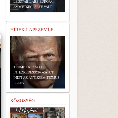
LEGSTABILABB EURÓPAI
SZÖVETSÉGESÉVÉ VÁLT
y
HÍREK-LAPSZEMLE
TRUMP ORSZÁGOS
INTÉZKEDÉSSOROZATOT
INDÍT AZ ANTISZEMITIZMUS
ELLEN
KÖZÖSSÉG