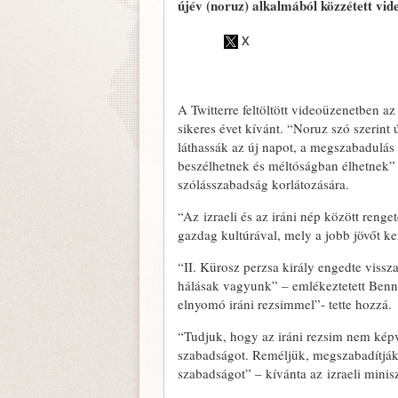
újév (noruz) alkalmából közzétett vid
A Twitterre feltöltött videoüzenetben a
sikeres évet kívánt. “Noruz szó szerin
láthassák az új napot, a megszabadulás n
beszélhetnek és méltóságban élhetnek” –
szólásszabadság korlátozására.
“Az izraeli és az iráni nép között reng
gazdag kultúrával, mely a jobb jövőt k
“II. Kürosz perzsa király engedte vissz
hálásak vagyunk” – emlékeztetett Benne
elnyomó iráni rezsimmel”- tette hozzá.
“Tudjuk, hogy az iráni rezsim nem kép
szabadságot. Reméljük, megszabadítják m
szabadságot” – kívánta az izraeli minis