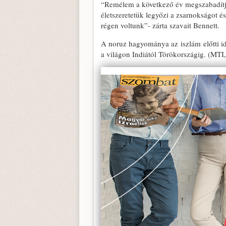
“Remélem a következő év megszabadítja 
életszeretetük legyőzi a zsarnokságot é
régen voltunk”- zárta szavait Bennett.
A noruz hagyománya az iszlám előtti idő
a világon Indiától Törökországig. (MTI,