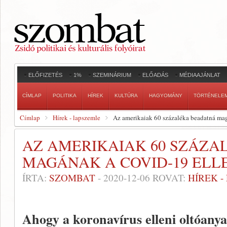
ELŐFIZETÉS
1%
SZEMINÁRIUM
ELŐADÁS
MÉDIAAJÁNLAT
CÍMLAP
POLITIKA
HÍREK
KULTÚRA
HAGYOMÁNY
TÖRTÉNELE
Címlap
Hírek - lapszemle
Az amerikaiak 60 százaléka beadatná mag
AZ AMERIKAIAK 60 SZÁZ
MAGÁNAK A COVID-19 ELL
ÍRTA:
SZOMBAT
-
2020-12-06
ROVAT:
HÍREK 
Ahogy a koronavírus elleni oltóanya