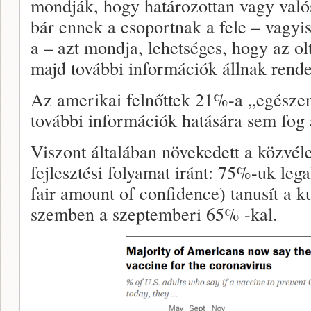
mondják, hogy határozottan vagy való
bár ennek a csoportnak a fele – vagyi
a – azt mondja, lehetséges, hogy az ol
majd további információk állnak rende
Az amerikai felnőttek 21%-a „egészen
további információk hatására sem fog a
Viszont általában növekedett a közvél
fejlesztési folyamat iránt: 75%-uk leg
fair amount of confidence) tanusít a kut
szemben a szeptemberi 65% -kal.