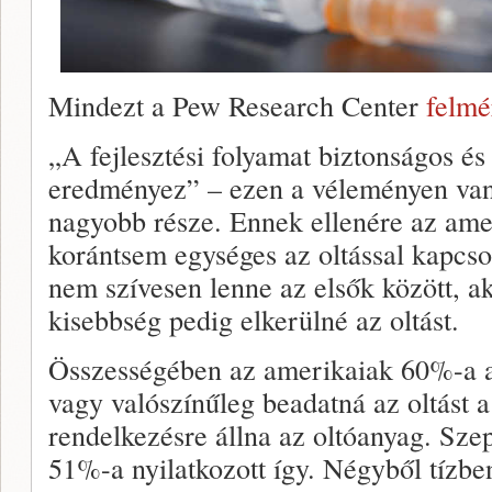
Mindezt a Pew Research Center
felmé
„A fejlesztési folyamat biztonságos és
eredményez” – ezen a véleményen van
nagyobb része. Ennek ellenére az am
korántsem egységes az oltással kapcso
nem szívesen lenne az elsők között, ak
kisebbség pedig elkerülné az oltást.
Összességében az amerikaiak 60%-a a
vagy valószínűleg beadatná az oltást a
rendelkezésre állna az oltóanyag. Sze
51%-a nyilatkozott így. Négyből tízbe