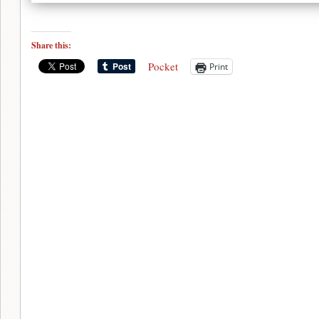
Share this:
Pocket
Print