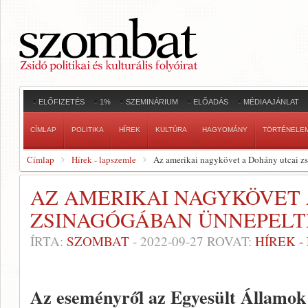
ELŐFIZETÉS
1%
SZEMINÁRIUM
ELŐADÁS
MÉDIAAJÁNLAT
CÍMLAP
POLITIKA
HÍREK
KULTÚRA
HAGYOMÁNY
TÖRTÉNELE
Címlap
Hírek - lapszemle
Az amerikai nagykövet a Dohány utcai zs
AZ AMERIKAI NAGYKÖVET
ZSINAGÓGÁBAN ÜNNEPELTE
ÍRTA:
SZOMBAT
-
2022-09-27
ROVAT:
HÍREK 
Az eseményről az Egyesült Államok