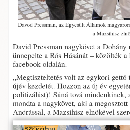
Davod Pressman, az Egyesült Államok magyarors
a Mazsihisz eln
David Pressman nagykövet a Dohány 
ünnepelte a Rós Hásánát – közölték a 
facebook oldalán.
„Megtiszteltetés volt az egykori gettó 
újév kezdetét. Hozzon az új év egyeté
politizálást)! Sáná tová mindenkinek, 
mondta a nagykövet, aki a megosztott
Andrással, a Mazsihisz elnökével szer