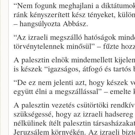
“Nem fogunk meghajlani a diktátumok e
ránk kényszerített kész tényeket, kül
– hangsúlyozta Abbász.
“Az izraeli megszálló hatóságok min
törvénytelennek minősül” – fűzte hoz
A palesztin elnök mindemellett kijelen
is készek “igazságos, átfogó és tartós 
“De ez nem jelenti azt, hogy készek 
együtt élni a megszállással” – emelte 
A palesztin vezetés csütörtöki rendkívü
szükségessé, hogy az izraeli hadsereg
nélkülinek ítélt palesztin társasházaka
Jeruzsálem környékén. Az izraeli bizto