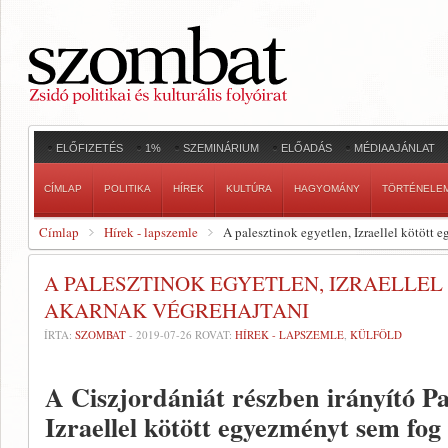
ELŐFIZETÉS
1%
SZEMINÁRIUM
ELŐADÁS
MÉDIAAJÁNLAT
CÍMLAP
POLITIKA
HÍREK
KULTÚRA
HAGYOMÁNY
TÖRTÉNELE
Címlap
Hírek - lapszemle
A palesztinok egyetlen, Izraellel kötött
A PALESZTINOK EGYETLEN, IZRAELLE
AKARNAK VÉGREHAJTANI
ÍRTA:
SZOMBAT
-
2019-07-26
ROVAT:
HÍREK - LAPSZEMLE
,
KÜLFÖLD
A Ciszjordániát részben irányító Pa
Izraellel kötött egyezményt sem fog