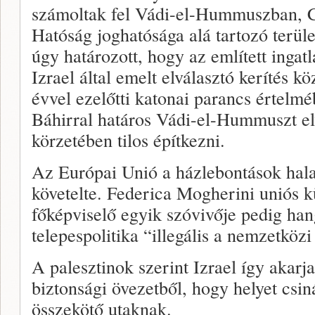
számoltak fel Vádi-el-Hummuszban, Ci
Hatóság joghatósága alá tartozó terül
úgy határozott, hogy az említett ingat
Izrael által emelt elválasztó kerítés k
évvel ezelőtti katonai parancs értelm
Báhirral határos Vádi-el-Hummuszt el
körzetében tilos építkezni.
Az Európai Unió a házlebontások halad
követelte. Federica Mogherini uniós kü
főképviselő egyik szóvivője pedig han
telepespolitika “illegális a nemzetközi
A palesztinok szerint Izrael így akarja
biztonsági övezetből, hogy helyet csin
összekötő utaknak.