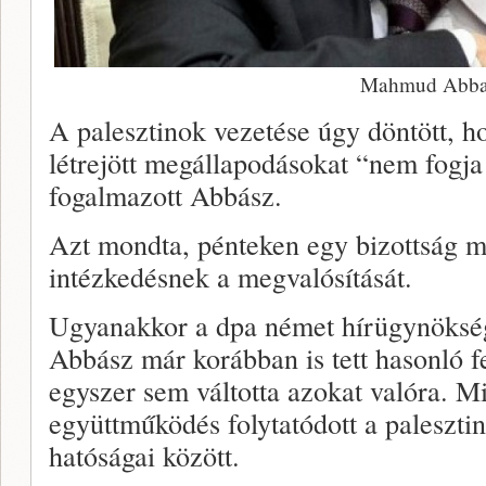
Mahmud Abba
A palesztinok vezetése úgy döntött, ho
létrejött megállapodásokat “nem fogja
fogalmazott Abbász.
Azt mondta, pénteken egy bizottság 
intézkedésnek a megvalósítását.
Ugyanakkor a dpa német hírügynökség
Abbász már korábban is tett hasonló f
egyszer sem váltotta azokat valóra. M
együttműködés folytatódott a palesztin
hatóságai között.