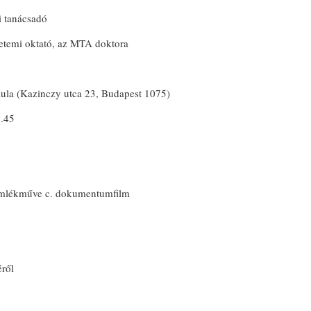
 tanácsadó
emi oktató, az MTA doktora
aula (Kazinczy utca 23, Budapest 1075)
7.45
 emlékműve c. dokumentumfilm
ről