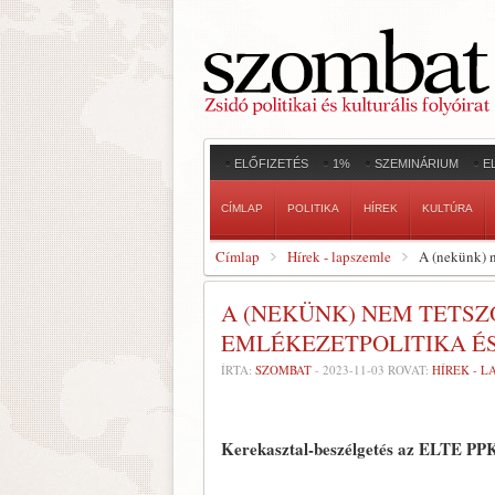
ELŐFIZETÉS
1%
SZEMINÁRIUM
E
CÍMLAP
POLITIKA
HÍREK
KULTÚRA
Címlap
Hírek - lapszemle
A (nekünk) n
A (NEKÜNK) NEM TETS
EMLÉKEZETPOLITIKA É
ÍRTA:
SZOMBAT
-
2023-11-03
ROVAT:
HÍREK - 
Kerekasztal-beszélgetés az ELTE PPK