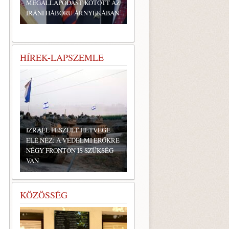
MEGÁLLAPODÁST KÖTÖTT AZ
IRÁNI HÁBORÚ ÁRNYÉKÁBAN
HÍREK-LAPSZEMLE
IZRAEL FESZÜLT HÉTVÉGE
ELÉ NÉZ: A VÉDELMI ERŐKRE
NÉGY FRONTON IS SZÜKSÉG
VAN
KÖZÖSSÉG