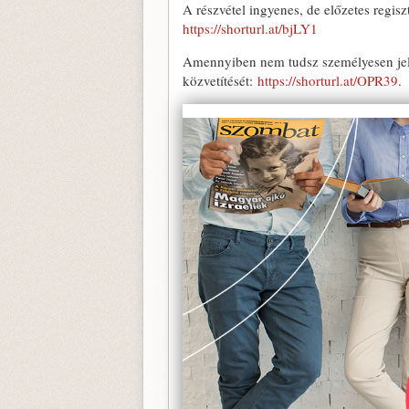
A részvétel ingyenes, de előzetes regisz
https://shorturl.at/bjLY1
Amennyiben nem tudsz személyesen jelen
közvetítését:
https://shorturl.at/OPR39
.