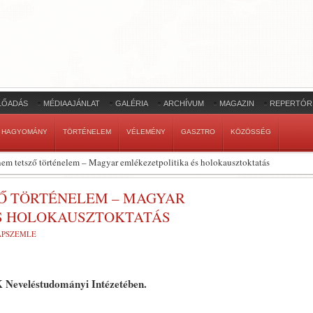
LŐADÁS
MÉDIAAJÁNLAT
GALÉRIA
ARCHÍVUM
MAGAZIN
REPERTÓR
HAGYOMÁNY
TÖRTÉNELEM
VÉLEMÉNY
GASZTRO
KÖZÖSSÉG
em tetsző történelem – Magyar emlékezetpolitika és holokausztoktatás
ZŐ TÖRTÉNELEM – MAGYAR
S HOLOKAUSZTOKTATÁS
LAPSZEMLE
 Neveléstudományi Intézetében.