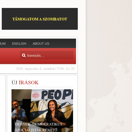
TÁMOGATOM A SZOMBATOT
IUM
ENGLISH
ABOUT US
2026. augusztus 8, szombat | 5786. Áv 25
ÚJ
ÍRÁSOK
DENVER: DEMOKRATIKUS
SZOCIALISTÁK RÉMÍTŐ