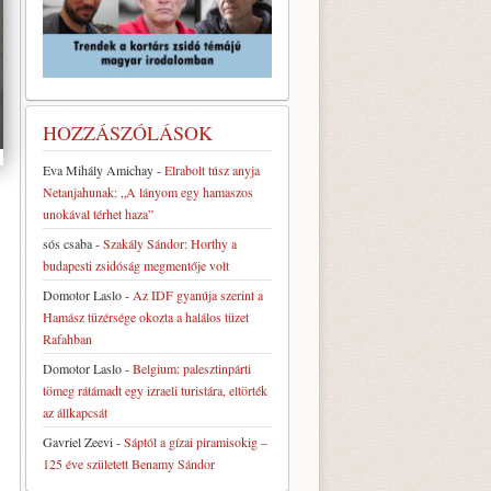
HOZZÁSZÓLÁSOK
Eva Mihály Amichay
-
Elrabolt túsz anyja
Netanjahunak: „A lányom egy hamaszos
unokával térhet haza”
sós csaba
-
Szakály Sándor: Horthy a
budapesti zsidóság megmentője volt
Domotor Laslo
-
Az IDF gyanúja szerint a
Hamász tüzérsége okozta a halálos tüzet
Rafahban
Domotor Laslo
-
Belgium: palesztinpárti
tömeg rátámadt egy izraeli turistára, eltörték
az állkapcsát
Gavriel Zeevi
-
Sáptól a gízai piramisokig –
125 éve született Benamy Sándor