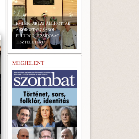
EMLÉKTÁBLÁT ÁLLÍTOTTAK
A KÖRÖSTARCSÁRÓL
ELHURCOLT ZSIDÓSÁG
TISZTELETÉRE
BONYHÁDI ZSIDÓ NAPOK
MEGJELENT