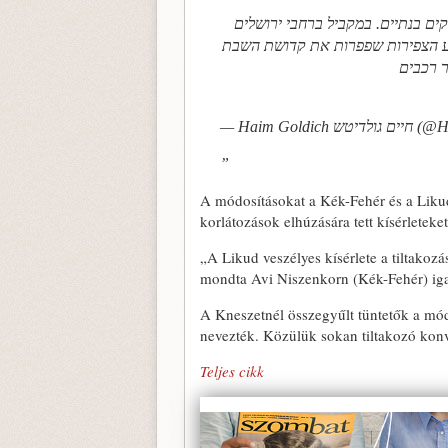
ים בנתיים. במקביל ברחבי ירושלים
קע הצפירות שפפרות את קדושת השבת
ר רכבים
— Haim Goldich
A módosításokat a Kék-Fehér és a Lik
korlátozások elhúzására tett kísérleteket
„A Likud veszélyes kísérlete a tiltakoz
mondta Avi Niszenkorn (Kék-Fehér) iga
A Kneszetnél összegyűlt tüntetők a mód
nevezték. Közülük sokan tiltakozó konv
Teljes cikk