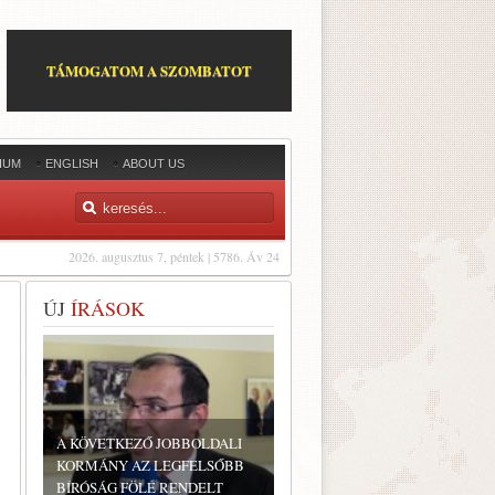
TÁMOGATOM A SZOMBATOT
IUM
ENGLISH
ABOUT US
2026. augusztus 7, péntek | 5786. Áv 24
ÚJ
ÍRÁSOK
A KÖVETKEZŐ JOBBOLDALI
KORMÁNY AZ LEGFELSŐBB
BÍRÓSÁG FÖLÉ RENDELT