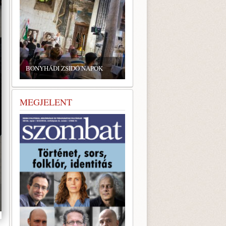
ZSIDÓ GASZTRONÓMIAI
TALÁLKOZÓ A BONYHÁDI
BONYHÁDI ZSIDÓ NAPOK
ZSINAGÓGÁBAN
MEGJELENT