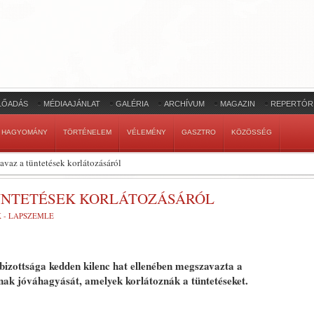
LŐADÁS
MÉDIAAJÁNLAT
GALÉRIA
ARCHÍVUM
MAGAZIN
REPERTÓR
HAGYOMÁNY
TÖRTÉNELEM
VÉLEMÉNY
GASZTRO
KÖZÖSSÉG
avaz a tüntetések korlátozásáról
TÜNTETÉSEK KORLÁTOZÁSÁRÓL
K - LAPSZEMLE
bizottsága kedden kilenc hat ellenében megszavazta a
ak jóváhagyását, amelyek korlátoznák a tüntetéseket.