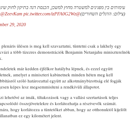
עימותים בין מפגינים למשטרה מחוץ למשכן, הכנסת דנה בתיקון לחוק שיג
@ZeevKam
pic.twitter.com/izPFA0G2Wz
@VeredPelman
(צילום: הדגלים השחורים)
mber 29, 2020
lenáris ülésen is meg kell szavaztatni, tüntetni csak a lakhely egy
 kvázi a több tízezres demonstrációk Benjamin Netanjahu miniszterelnö
k.
endeletek már kedden éjfélkor hatályba lépnek, és ezzel együtt
rdetnek, amelyet a miniszteri kabinetnek minden héten meg kell
bbításról szóló határozattal együtt az alkotmánybizottság elé fogják
egesen képes lesz megsemmisíteni a rendkívüli állapotot.
i lehetővé az imák, tiltakozások vagy a vallási szertartások teljes
kapcsolódó összejövetelekre és korlátozhatja a résztvevők számát.
ára, hogy korlátozza a tüntetőket abban, hogy az otthonuktól kijelölt
illanatban ez egy kilométert jelent.