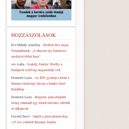
HOZZÁSZÓLÁSOK
Eva Mihály Amichay
-
Elrabolt túsz anyja
Netanjahunak: „A lányom egy hamaszos
unokával térhet haza”
sós csaba
-
Szakály Sándor: Horthy a
budapesti zsidóság megmentője volt
Domotor Laslo
-
Az IDF gyanúja szerint a
Hamász tüzérsége okozta a halálos tüzet
Rafahban
Domotor Laslo
-
Belgium: palesztinpárti
tömeg rátámadt egy izraeli turistára, eltörték
az állkapcsát
Gavriel Zeevi
-
Sáptól a gízai piramisokig –
125 éve született Benamy Sándor