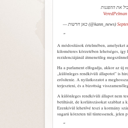
ביל את ההפגנות
— כאן חדשות (@kann_news)
Septe
A módosítások értelmében, amelyeket a p
kilométeres körzetében lehetséges, így
rezidenciájánál átmenetileg megszűnne
Ha a parlament elfogadja, akkor az új r
„különleges rendkívüli állapotot” is hi
erősítenie. A nyilatkozatot a meghossza
terjeszteni, és a bizottság visszamenől
A különleges rendkívüli állapot nem tesz
betiltását, de korlátozásokat szabhat a 
Ezenkívül lehetővé teszi a kormány szám
sugarú körzeten túl tüntessenek, jelen p