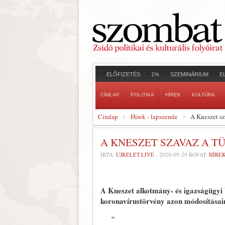
ELŐFIZETÉS
1%
SZEMINÁRIUM
E
CÍMLAP
POLITIKA
HÍREK
KULTÚRA
Címlap
Hírek - lapszemle
A Kneszet sz
A KNESZET SZAVAZ A 
ÍRTA:
UJKELET.LIVE
-
2020-09-29
ROVAT:
HÍRE
A Kneszet alkotmány- és igazságügyi 
koronavírustörvény azon módosításain