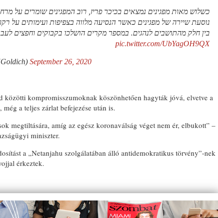
כשלוש מאות מפגינים נמצאים בכיכר פריז, רוב המפגינים שומרים על מרחק
נוסעת שיירה של מפגינים כאשר הנסיעה מלווה בצפיפות ועימותים על ר
בין חלק מהתושבים לנהגים. במספר מקרים הושלכו בקבוקים וחפצים לעב
pic.twitter.com/UbYagOH9QX
 חיים גולדיטש (@HGoldich)
September 26, 2020
ud közötti kompromisszumoknak köszönhetően hagyták jóvá, elvetve a
, még a teljes zárlat befejezése után is.
ások megtiltására, amíg az egész koronaválság véget nem ér, elbukott” –
zságügyi miniszter.
osítást a „Netanjahu szolgálatában álló antidemokratikus törvény”-nek
ojjal érkeztek.