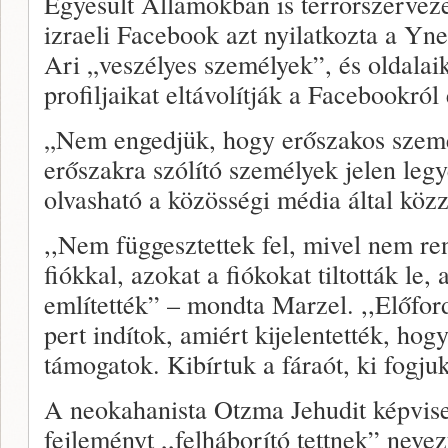
Egyesült Államokban is terrorszervez
izraeli Facebook azt nyilatkozta a Yn
Ari „veszélyes személyek”, és oldalai
profiljaikat eltávolítják a Facebookról
„Nem engedjük, hogy erőszakos szem
erőszakra szólító személyek jelen le
olvasható a közösségi média által köz
,,Nem függesztettek fel, mivel nem r
fiókkal, azokat a fiókokat tiltották le
említették” – mondta Marzel. ,,Előfor
pert indítok, amiért kijelentették, hog
támogatok. Kibírtuk a fáraót, ki fogju
A neokahanista Otzma Jehudit képvise
fejleményt ,,felháborító tettnek” nevez