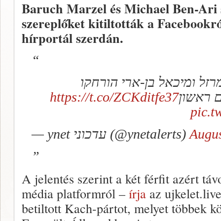
Baruch Marzel és Michael Ben-Ari sz
szereplőket kitiltották a Facebookró
hírportál szerdán.
“ל ומיכאל בן-ארי הורחקו
https://t.co/ZCKditfe37
ם ראשון
pic.
— ynet עדכוני (@ynetalerts)
Augus
A jelentés szerint a két férfit azért táv
média platformról –
írja
az ujkelet.liv
betiltott Kach-pártot, melyet többek k