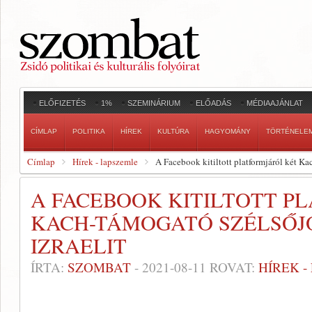
ELŐFIZETÉS
1%
SZEMINÁRIUM
ELŐADÁS
MÉDIAAJÁNLAT
CÍMLAP
POLITIKA
HÍREK
KULTÚRA
HAGYOMÁNY
TÖRTÉNELE
Címlap
Hírek - lapszemle
A Facebook kitiltott platformjáról két Ka
A FACEBOOK KITILTOTT P
KACH-TÁMOGATÓ SZÉLSŐJ
IZRAELIT
ÍRTA:
SZOMBAT
-
2021-08-11
ROVAT:
HÍREK 