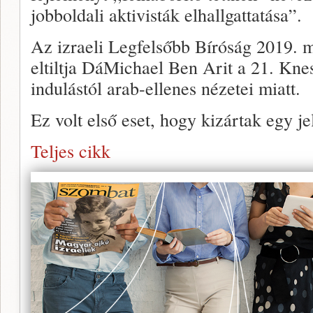
jobboldali aktivisták elhallgattatása”.
Az izraeli Legfelsőbb Bíróság 2019. m
eltiltja DáMichael Ben Arit a 21. Kne
indulástól arab-ellenes nézetei miatt.
Ez volt első eset, hogy kizártak egy jel
Teljes cikk