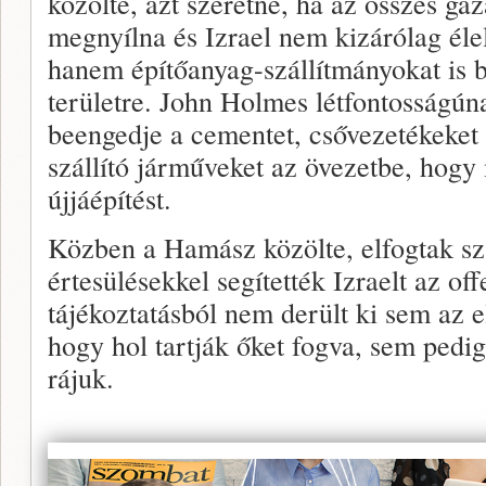
közölte, azt szeretné, ha az összes gáz
megnyílna és Izrael nem kizárólag éle
hanem építőanyag-szállítmányokat is 
területre. John Holmes létfontosságúna
beengedje a cementet, csővezetékeket
szállító járműveket az övezetbe, hog
újjáépítést.
Közben a Hamász közölte, elfogtak sz
értesülésekkel segítették Izraelt az off
tájékoztatásból nem derült ki sem az 
hogy hol tartják őket fogva, sem pedig
rájuk.