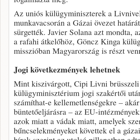
Az uniós külügyminiszterek a Livnivel 
munkavacsorán a Gázai övezet határát
sürgették. Javier Solana azt mondta, 
a rafahi átkelőhöz, Göncz Kinga külüg
misszióban Magyarország is részt ven
Jogi következmények lehetnek
Mint kiszivárgott, Cipi Livni brüsszeli 
külügyminisztérium jogi szakértői utá
számíthat-e kellemetlenségekre – akár
büntetőeljárásra – az EU-intézménye
azok miatt a vádak miatt, amelyek szer
bűncselekményeket követtek el a gázai
hírek szerint az utolsó pillanatban adta