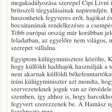
megakadályozása szerepel Cipi Livni i
brüsszeli tárgyalásainak napirendjén. I
huszonhetek fegyveres erőt, hajókat é
bocsátanának rendelkezésre a csempé
Több európai ország már korábban jele
feladatban, az egyelőre nem világos, 
szerepet vállalna.
Egyiptom külügyminisztere közölte, K
hogy külföldi hadihajók használják a te
nem akarnak külföldi békefenntartóka
iráni külügyminiszter azt mondta, hogy
szervezeteknek joguk van az önvédel
szemben, így ahhoz is, hogy harcukho
fegyvert szerezzenek be. A Hamász ug
fogalmazta meg.