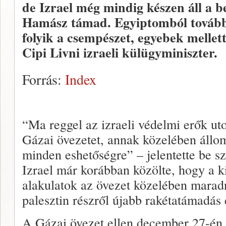
de Izrael még mindig készen áll a b
Hamász támad. Egyiptomból továbbr
folyik a csempészet, egyebek mellet
Cipi Livni izraeli külügyminiszter.
Forrás:
Index
“Ma reggel az izraeli védelmi erők uto
Gázai övezetet, annak közelében állom
minden eshetőségre” – jelentette be s
Izrael már korábban közölte, hogy a k
alakulatok az övezet közelében maradn
palesztin részről újabb rakétatámadás é
A Gázai övezet ellen december 27-én 