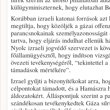
külügyminiszternek, hogy elutazhat B
Korábban izraeli katonai források azt 
megtiltja, hogy közöljék a gázai offe
parancsnokainak személyazonosságát – n
tartva, hogy eljárás indulhat ellenük h
Nyolc izraeli jogvédő szervezet is köv
főállamügyésztől, hogy indítson vizsgá
övezeti tevékenységéről, “tekintettel a
támadások mértékére”.
Izrael gyűjti a bizonyítékokat arra, h
célpontokat támadott, és a Hamászra hár
áldozatokért. Álláspontjuk szerint a p
szándékosan tevékenykedtek Gáza sűrű