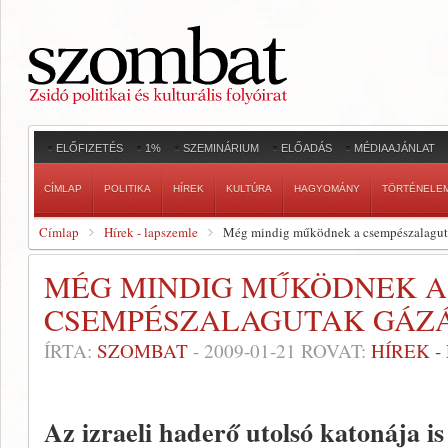
ELŐFIZETÉS
1%
SZEMINÁRIUM
ELŐADÁS
MÉDIAAJÁNLAT
CÍMLAP
POLITIKA
HÍREK
KULTÚRA
HAGYOMÁNY
TÖRTÉNELE
Címlap
Hírek - lapszemle
Még mindig működnek a csempészalagu
MÉG MINDIG MŰKÖDNEK A
CSEMPÉSZALAGUTAK GÁZ
ÍRTA:
SZOMBAT
-
2009-01-21
ROVAT:
HÍREK 
Az izraeli haderő utolsó katonája is