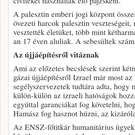
civileket használtak élő pajzsként.
A palesztin emberi jogi központ összes
övezeti harcok palesztin veszteségeit,
vesztették életüket, több mint kétharm
an 17 éven aluliak. A sebesültek szám
Az újjáépítésről vitáznak
Ami az előzetes becslések szerint kétm
gázai újjáépítésről Izrael már most a
segélyszervezetek tudtára adta, hogy 
külön-külön az izraeli hatóságok hozzá
egyúttal garanciákat fog követelni, h
Hamász fog hasznot húzni, az kizárólag
Az ENSZ-főtitkár humanitárius ügyekk