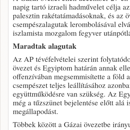
napig tartó izraeli hadművelet célja az
palesztin rakétatámadásoknak, és az ö
csempészalagutak lerombolásával elvá
iszlamista mozgalom fegyver utánpótlá
Maradtak alagutak
Az AP tévéfelvételei szerint folytatód
övezet és Egyiptom határán annak elle
offenzívában megsemmisítette a föld al
csempészet teljes leállításához azonb
együttműködésre van szükség. Az Egye
még a tűzszünet bejelentése előtt alá is
megállapodást.
Többek között a Gázai övezetbe irány