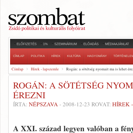
ELŐFIZETÉS
1%
SZEMINÁRIUM
ELŐADÁS
MÉDIAAJÁNLAT
CÍMLAP
POLITIKA
HÍREK
KULTÚRA
HAGYOMÁNY
TÖRTÉNELE
Címlap
Hírek - lapszemle
Rogán: a sötétség nyomait ma is lehet ére
ROGÁN: A SÖTÉTSÉG NYOM
ÉREZNI
ÍRTA:
NÉPSZAVA
-
2008-12-23
ROVAT:
HÍREK 
A XXI. század legyen valóban a fén