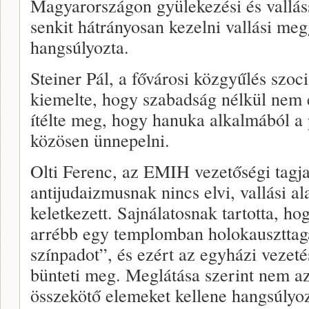
Magyarországon gyülekezési és vallás
senkit hátrányosan kezelni vallási me
hangsúlyozta.
Steiner Pál, a fővárosi közgyűlés szoci
kiemelte, hogy szabadság nélkül nem 
ítélte meg, hogy hanuka alkalmából a p
közösen ünnepelni.
Olti Ferenc, az EMIH vezetőségi tagja 
antijudaizmusnak nincs elvi, vallási al
keletkezett. Sajnálatosnak tartotta, h
arrébb egy templomban holokauszttag
színpadot”, és ezért az egyházi vezet
bünteti meg. Meglátása szerint nem az
összekötő elemeket kellene hangsúlyoz