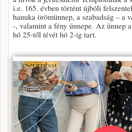
i.e. 165. évben történt újbóli felszen
hanuka örömünnep, a szabadság – a val
-, valamint a fény ünnepe. Az ünnep a 
hó 25-től tévét hó 2-ig tart.