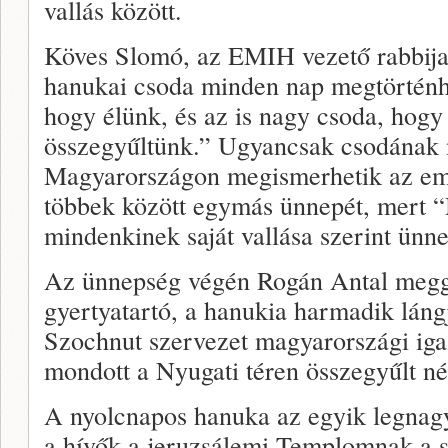
vallás között.
Köves Slomó, az EMIH vezető rabbija 
hanukai csoda minden nap megtörténhe
hogy élünk, és az is nagy csoda, hogy
összegyűltünk.” Ugyancsak csodának 
Magyarországon megismerhetik az emb
többek között egymás ünnepét, mert 
mindenkinek saját vallása szerint ünne
Az ünnepség végén Rogán Antal meggy
gyertyatartó, a hanukia harmadik lángj
Szochnut szervezet magyarországi igaz
mondott a Nyugati téren összegyűlt n
A nyolcnapos hanuka az egyik legnag
a hívők a jeruzsálemi Templomnak a sz