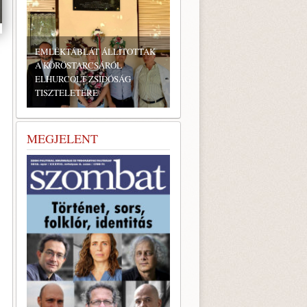
EMLÉKTÁBLÁT ÁLLÍTOTTAK
A KÖRÖSTARCSÁRÓL
ELHURCOLT ZSIDÓSÁG
TISZTELETÉRE
MEGJELENT