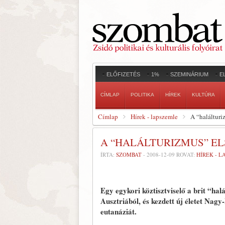
ELŐFIZETÉS
1%
SZEMINÁRIUM
E
CÍMLAP
POLITIKA
HÍREK
KULTÚRA
Címlap
Hírek - lapszemle
A “halálturi
A “HALÁLTURIZMUS” EL
ÍRTA:
SZOMBAT
-
2008-12-09
ROVAT:
HÍREK - 
Egy egykori köztisztviselő a brit “halá
Ausztriából, és kezdett új életet Nagy
eutanáziát.