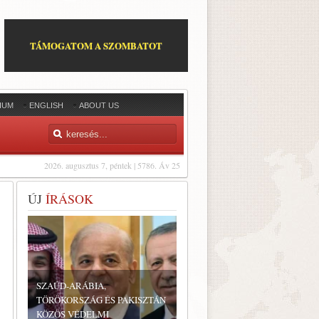
TÁMOGATOM A SZOMBATOT
IUM
ENGLISH
ABOUT US
2026. augusztus 7, péntek | 5786. Áv 25
ÚJ
ÍRÁSOK
SZAÚD-ARÁBIA,
TÖRÖKORSZÁG ÉS PAKISZTÁN
KÖZÖS VÉDELMI