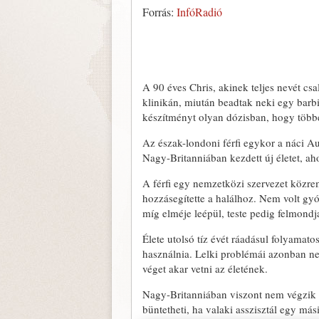
Forrás:
InfóRadió
A 90 éves Chris, akinek teljes nevét cs
klinikán, miután beadtak neki egy barbit
készítményt olyan dózisban, hogy többe
Az észak-londoni férfi egykor a náci Au
Nagy-Britanniában kezdett új életet, ah
A férfi egy nemzetközi szervezet közre
hozzásegítette a halálhoz. Nem volt gyó
míg elméje leépül, teste pedig felmondja
Élete utolsó tíz évét ráadásul folyamato
használnia. Lelki problémái azonban nem
véget akar vetni az életének.
Nagy-Britanniában viszont nem végzik el
büntetheti, ha valaki asszisztál egy má