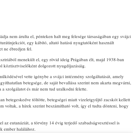
aládja nem árulta el, pénteken halt meg felesége társaságában egy svájci
urátinjekciót, egy kábító, altató hatású nyugtatóként használt
t ne ébredjen fel.
sztriából menekült el, egy rövid ideig Prágában élt, majd 1938-ban
ol köztisztviselőként dolgozott nyugdíjazásáig.
működésével vette igénybe a svájci intézmény szolgáltatását, amely
gyíthatatlan betegsége, de saját bevallása szerint nem akarta megvárni,
 a szolgálatot és már nem tud uralkodni felette.
san betegeskedve töltötte, betegségei miatt vizeletgyűjtő zacskót kellett
 voltak, a hírek szerint beszámítható volt, így el tudta dönteni, hogy
 az eutanáziát, a törvény 14 évig terjedő szabadságvesztéssel is
sik ember halálához.