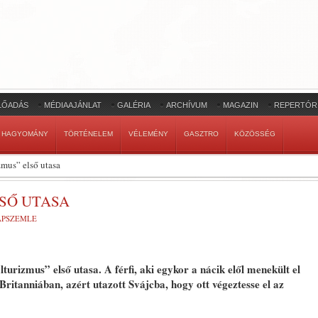
LŐADÁS
MÉDIAAJÁNLAT
GALÉRIA
ARCHÍVUM
MAGAZIN
REPERTÓR
HAGYOMÁNY
TÖRTÉNELEM
VÉLEMÉNY
GASZTRO
KÖZÖSSÉG
zmus” első utasa
SŐ UTASA
LAPSZEMLE
lturizmus” első utasa. A férfi, aki egykor a nácik elől menekült el
-Britanniában, azért utazott Svájcba, hogy ott végeztesse el az