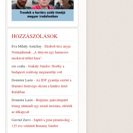
HOZZÁSZÓLÁSOK
Eva Mihály Amichay
-
Elrabolt túsz anyja
Netanjahunak: „A lányom egy hamaszos
unokával térhet haza”
sós csaba
-
Szakály Sándor: Horthy a
budapesti zsidóság megmentője volt
Domotor Laslo
-
Az IDF gyanúja szerint a
Hamász tüzérsége okozta a halálos tüzet
Rafahban
Domotor Laslo
-
Belgium: palesztinpárti
tömeg rátámadt egy izraeli turistára, eltörték
az állkapcsát
Gavriel Zeevi
-
Sáptól a gízai piramisokig –
125 éve született Benamy Sándor