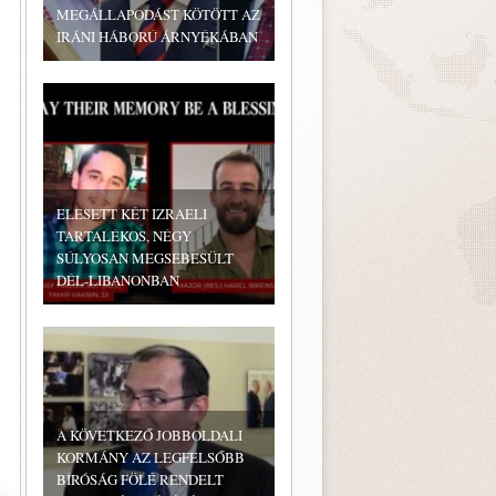
MEGÁLLAPODÁST KÖTÖTT AZ
IRÁNI HÁBORÚ ÁRNYÉKÁBAN
ELESETT KÉT IZRAELI
TARTALÉKOS, NÉGY
SÚLYOSAN MEGSEBESÜLT
DÉL-LIBANONBAN
A KÖVETKEZŐ JOBBOLDALI
KORMÁNY AZ LEGFELSŐBB
BÍRÓSÁG FÖLÉ RENDELT