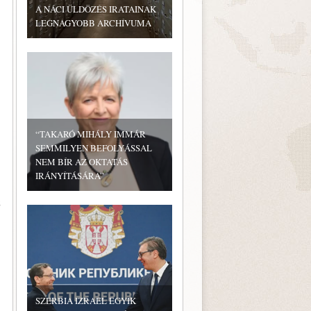
A NÁCI ÜLDÖZÉS IRATAINAK
LEGNAGYOBB ARCHÍVUMA
“TAKARÓ MIHÁLY IMMÁR
SEMMILYEN BEFOLYÁSSAL
NEM BÍR AZ OKTATÁS
IRÁNYÍTÁSÁRA”
z
SZERBIA IZRAEL EGYIK