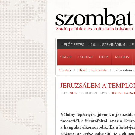
ELŐFIZETÉS
1%
SZEMINÁRIUM
E
CÍMLAP
POLITIKA
HÍREK
KULTÚRA
Címlap
Hírek - lapszemle
Jeruzsálem 
JERUZSÁLEM A TEMPL
ÍRTA:
NOL
-
2010-04-21
ROVAT:
HÍREK - LAPS
Néhány lépésnyire járunk a jeruzsálem
mecsettől, a Siratófaltól, azaz a Tem
a hangulat elkomorodik. Ez a kelet-je
leképezi az egész palesztin–izraeli nem