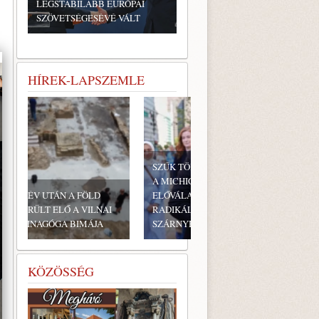
LEGSTABILABB EURÓPAI
SZÖVETSÉGESÉVÉ VÁLT
HÍREK-LAPSZEMLE
SZŰK TÖBBSÉGGEL GYŐZÖTT
A MICHIGANI DEMOKRATA
ELŐVÁLASZTÁSON A
RADIKÁLIS BALOLDALI
SZÁRNYHOZ SOROLT...
KÖZÖSSÉG