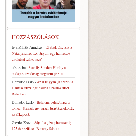
HOZZÁSZÓLÁSOK
Eva Mihály Amichay
-
Elrabolt túsz anyja
Netanjahunak: „A lányom egy hamaszos
unokával térhet haza”
sós csaba
-
Szakály Sándor: Horthy a
budapesti zsidóság megmentője volt
Domotor Laslo
-
Az IDF gyanúja szerint a
Hamász tüzérsége okozta a halálos tüzet
Rafahban
Domotor Laslo
-
Belgium: palesztinpárti
tömeg rátámadt egy izraeli turistára, eltörték
az állkapcsát
Gavriel Zeevi
-
Sáptól a gízai piramisokig –
125 éve született Benamy Sándor