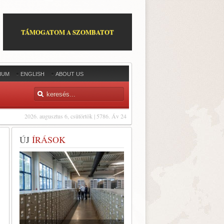
TÁMOGATOM A SZOMBATOT
IUM
ENGLISH
ABOUT US
2026. augusztus 6, csütörtök | 5786. Áv 24
ÚJ
ÍRÁSOK