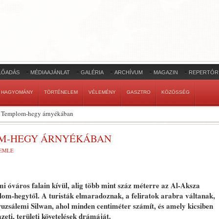
LŐADÁS
MÉDIAAJÁNLAT
GALÉRIA
ARCHÍVUM
MAGAZIN
REPERTÓR
HAGYOMÁNY
TÖRTÉNELEM
VÉLEMÉNY
GASZTRO
KÖZÖSSÉG
a Templom-hegy árnyékában
OM-HEGY ÁRNYÉKÁBAN
ZEMLE
i óváros falain kívül, alig több mint száz méterre az Al-Aksza
plom-hegytől. A turisták elmaradoznak, a feliratok arabra váltanak,
ruzsálemi Silwan, ahol minden centiméter számít, és amely kicsiben
zeti, területi követelések drámáját.