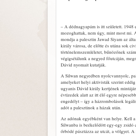
– A dédnagyapám is itt született. 1948 
mozoghattak, nem úgy, mint most mi. Az
mondja a palesztin Jawad Siyam az álta
király városa, de előtte és utána sok civ
történelemszemléletet, bűnözőnek szám
végigsétálunk a negyed főutcáján, megmu
Dávid nyomait kutatják.
A Silwan negyedben nyolcvannyolc, pales
amelyeket helyi aktivisták szerint edd
ugyanis Dávid király kertjének mintájár
évtizedek alatt az itt élő egyre népeseb
engedélyt – így a házrombolások legáli
adót a palesztinok a házak után.
Az adónak egyébként van helye. Kell a 
Silwanba is beékelődött egy-egy zsidó c
őrbódé pásztázza az utcát, a völgyet. A