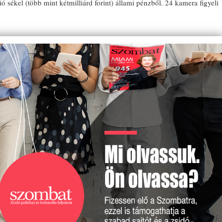
ó sékel (több mint kétmilliárd forint) állami pénzből. 24 kamera figyeli