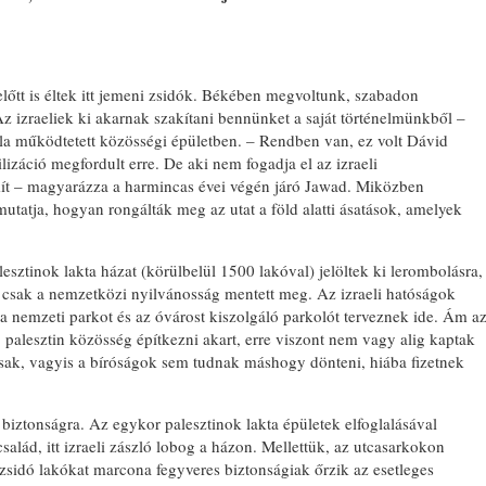
előtt is éltek itt jemeni zsidók. Békében megvoltunk, szabadon
 izraeliek ki akarnak szakítani bennünket a saját történelmünkből –
la működtetett közösségi épületben. – Rendben van, ez volt Dávid
ilizáció megfordult erre. De aki nem fogadja el az izraeli
ít – magyarázza a harmincas évei végén járó Jawad. Miközben
tatja, hogyan rongálták meg az utat a föld alatti ásatások, amelyek
ztinok lakta házat (körülbelül 1500 lakóval) jelöltek ki lerombolásra,
ig csak a nemzetközi nyilvánosság mentett meg. Az izraeli hatóságok
a nemzeti parkot és az óvárost kiszolgáló parkolót terveznek ide. Ám a
b palesztin közösség építkezni akart, erre viszont nem vagy alig kaptak
sak, vagyis a bíróságok sem tudnak máshogy dönteni, hiába fizetnek
biztonságra. Az egykor palesztinok lakta épületek elfoglalásával
salád, itt izraeli zászló lobog a házon. Mellettük, az utcasarkokon
 zsidó lakókat marcona fegyveres biztonságiak őrzik az esetleges