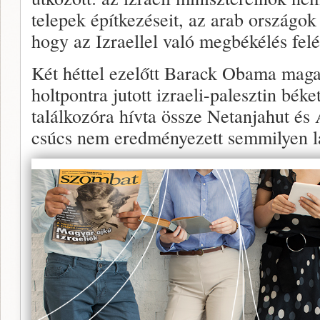
telepek építkezéseit, az arab országok
hogy az Izraellel való megbékélés felé
Két héttel ezelőtt Barack Obama maga p
holtpontra jutott izraeli-palesztin bé
találkozóra hívta össze Netanjahut és
csúcs nem eredményezett semmilyen lá