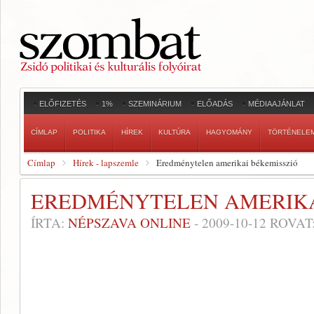
ELŐFIZETÉS
1%
SZEMINÁRIUM
ELŐADÁS
MÉDIAAJÁNLAT
CÍMLAP
POLITIKA
HÍREK
KULTÚRA
HAGYOMÁNY
TÖRTÉNELE
Címlap
Hírek - lapszemle
Eredménytelen amerikai békemisszió
EREDMÉNYTELEN AMERIKA
ÍRTA:
NÉPSZAVA ONLINE
-
2009-10-12
ROVAT