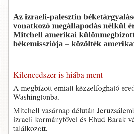
Az izraeli-palesztin béketárgyalás
vonatkozó megállapodás nélkül é
Mitchell amerikai különmegbízott
békemissziója – közölték amerikai 
Kilencedszer is hiába ment
A megbízott emiatt kézzelfogható ered
Washingtonba.
Mitchell vasárnap délután Jeruzsále
izraeli kormányfővel és Ehud Barak vé
találkozott.