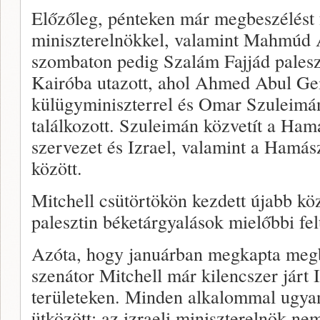
Előzőleg, pénteken már megbeszélést fo
miniszterelnökkel, valamint Mahmúd A
szombaton pedig Szalám Fajjád palesz
Kairóba utazott, ahol Ahmed Abul Ge
külügyminiszterrel és Omar Szuleimá
találkozott. Szuleimán közvetít a Hamá
szervezet és Izrael, valamint a Hamás
között.
Mitchell csütörtökön kezdett újabb köz
palesztin béketárgyalások mielőbbi fel
Azóta, hogy januárban megkapta megbí
szenátor Mitchell már kilencszer járt I
területeken. Minden alkalommal ugya
ütközött: az izraeli miniszterelnök nem