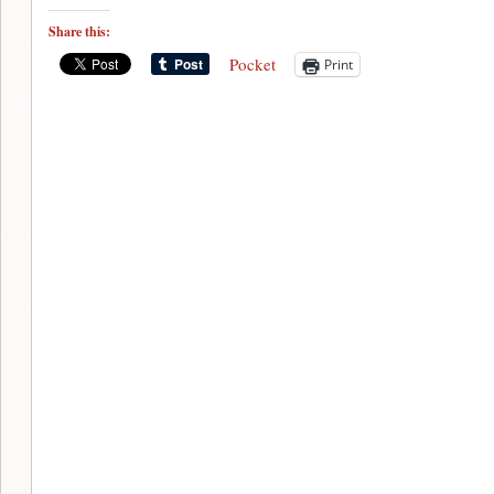
Share this:
Pocket
Print