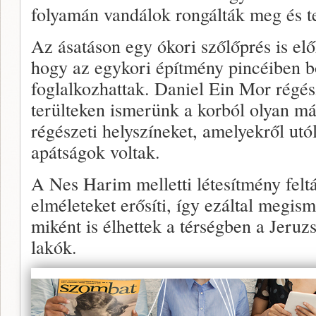
folyamán vandálok rongálták meg és te
Az ásatáson egy ókori szőlőprés is elő
hogy az egykori építmény pincéiben bo
foglalkozhattak. Daniel Ein Mor régés
terülteken ismerünk a korból olyan m
régészeti helyszíneket, amelyekről utó
apátságok voltak.
A Nes Harim melletti létesítmény feltá
elméleteket erősíti, így ezáltal megis
miként is élhettek a térségben a Jeruz
lakók.