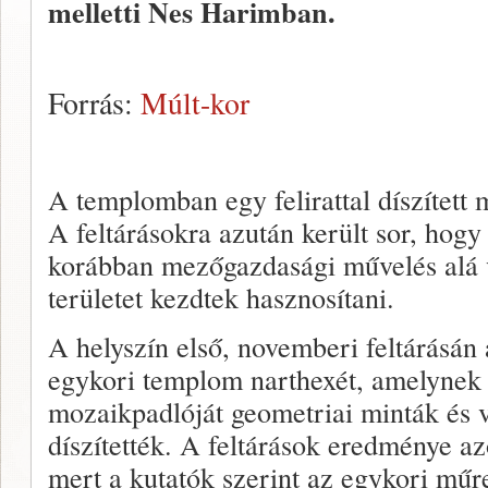
melletti Nes Harimban.
Forrás:
Múlt-kor
A templomban egy felirattal díszített 
A feltárásokra azután került sor, hogy
korábban mezőgazdasági művelés alá vo
területet kezdtek hasznosítani.
A helyszín első, novemberi feltárásán
egykori templom narthexét, amelynek 
mozaikpadlóját geometriai minták és
díszítették. A feltárások eredménye az
mert a kutatók szerint az egykori mű