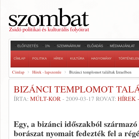
ELŐFIZETÉS
1%
SZEMINÁRIUM
ELŐADÁS
MÉDIAAJÁNLAT
CÍMLAP
POLITIKA
HÍREK
KULTÚRA
HAGYOMÁNY
TÖRTÉNELE
Címlap
Hírek - lapszemle
Bizánci templomot találtak Izraelben
BIZÁNCI TEMPLOMOT TAL
ÍRTA:
MÚLT-KOR
-
2009-03-17
ROVAT:
HÍREK 
Egy, a bizánci időszakból származó
borászat nyomait fedezték fel a rég