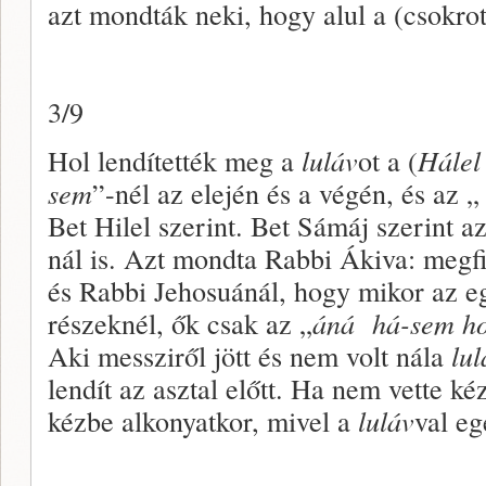
azt mondták neki, hogy alul a (csokrot)
3/9
Hol lendítették meg a
luláv
ot a (
Hálel
sem
”-nél az elején és a végén, és az 
Bet Hilel szerint. Bet Sámáj szerint az
nál is. Azt mondta Rabbi Ákiva: meg
és Rabbi Jehosuánál, hogy mikor az eg
részeknél, ők csak az „
áná há-sem ho
Aki messziről jött és nem volt nála
lul
lendít az asztal előtt. Ha nem vette ké
kézbe alkonyatkor, mivel a
luláv
val e