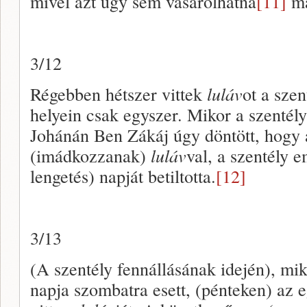
mivel azt úgy sem vásárolhatna
[11]
má
3/12
Régebben hétszer vittek
luláv
ot a sze
helyein csak egyszer. Mikor a szentély
Johánán Ben Zákáj úgy döntött, hogy 
(imádkozzanak)
luláv
val, a szentély e
lengetés) napját betiltotta.
[12]
3/13
(A szentély fennállásának idején), mi
napja szombatra esett, (pénteken) az 