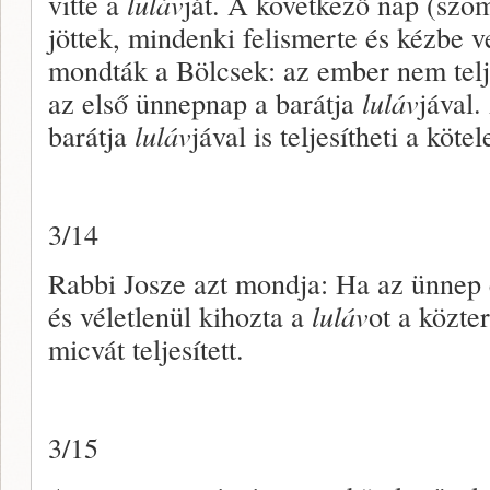
vitte a
luláv
ját. A következő nap (szom
jöttek, mindenki felismerte és kézbe ve
mondták a Bölcsek: az ember nem telj
az első ünnepnap a barátja
luláv
jával.
barátja
luláv
jával is teljesítheti a köte
3/14
Rabbi Josze azt mondja: Ha az ünnep 
és véletlenül kihozta a
luláv
ot a közte
micvát teljesített.
3/15