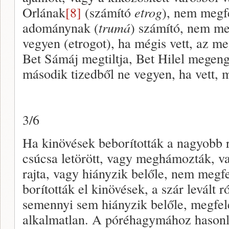
Orlának
[8]
(számító
etrog
), nem megfe
adománynak (
trumá
) számító, nem me
vegyen (etrogot), ha mégis vett, az m
Bet Sámáj megtiltja, Bet Hilel megen
második tizedből ne vegyen, ha vett, m
3/6
Ha kinövések beborították a nagyobb r
csúcsa letörött, vagy meghámozták, v
rajta, vagy hiányzik belőle, nem megfe
borították el kinövések, a szár levált ró
semennyi sem hiányzik belőle, megfel
alkalmatlan. A póréhagymához hasonló