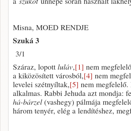
a
szukot
ünnepe során használt lakhely
Misna, MOED RENDJE
Szuká 3
3/1
Száraz, lopott
luláv
,
[1]
nem megfelelő
a kiközösített városból,
[4]
nem megfele
levelei szétnyíltak,
[5]
nem megfelelő. H
alkalmas. Rabbi Jehuda azt mondja: fe
há-bárzel
(vashegy) pálmája megfelel
három tenyér, elég a lendítéshez, megf