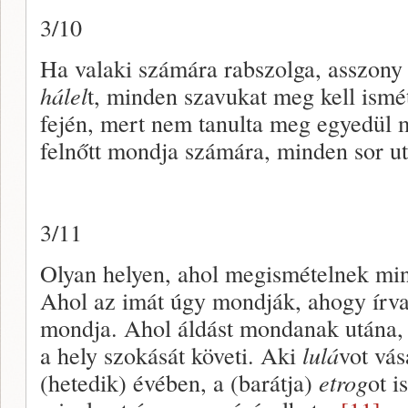
3/10
Ha valaki számára rabszolga, asszony
hálel
t, minden szavukat meg kell ismét
fején, mert nem tanulta meg egyedül 
felnőtt mondja számára, minden sor ut
3/11
Olyan helyen, ahol megismételnek mind
Ahol az imát úgy mondják, ahogy írva 
mondja. Ahol áldást mondanak utána, 
a hely szokását követi. Aki
lulá
vot vás
(hetedik) évében, a (barátja)
etrog
ot i