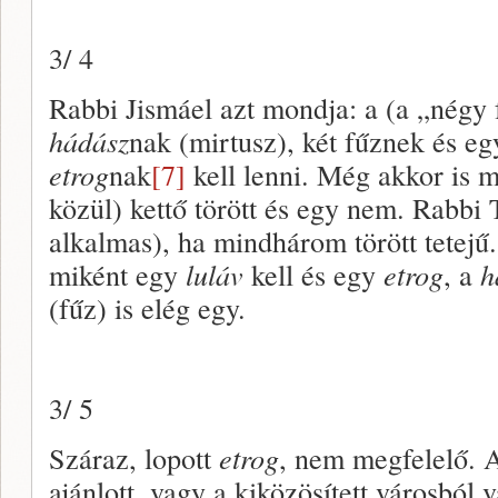
3/ 4
Rabbi Jismáel azt mondja: a (a „négy 
hádász
nak (mirtusz), két fűznek és e
etrog
nak
[7]
kell lenni. Még akkor is m
közül) kettő törött és egy nem. Rabbi 
alkalmas), ha mindhárom törött tetejű
miként egy
luláv
kell és egy
etrog
, a
h
(fűz) is elég egy.
3/ 5
Száraz, lopott
etrog
, nem megfelelő.
ajánlott, vagy a kiközösített városból 