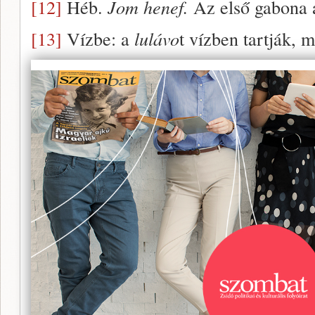
[12]
Héb.
Jom henef.
Az első gabona 
[13]
Vízbe: a
lulávo
t vízben tartják, 