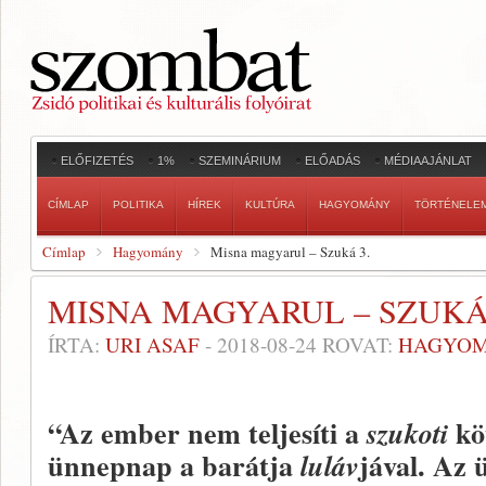
ELŐFIZETÉS
1%
SZEMINÁRIUM
ELŐADÁS
MÉDIAAJÁNLAT
CÍMLAP
POLITIKA
HÍREK
KULTÚRA
HAGYOMÁNY
TÖRTÉNELE
Címlap
Hagyomány
Misna magyarul – Szuká 3.
MISNA MAGYARUL – SZUKÁ 
ÍRTA:
URI ASAF
-
2018-08-24
ROVAT:
HAGYO
“Az ember nem teljesíti a
köt
szukoti
ünnepnap a barátja
jával. Az 
luláv