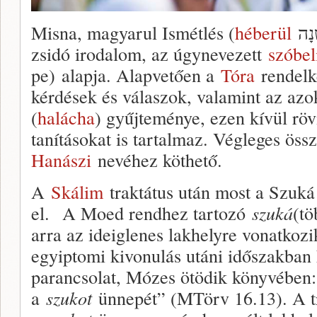
Misna, magyarul Ismétlés (
héberül
zsidó irodalom, az úgynevezett
szóbel
pe) alapja. Alapvetően a
Tóra
rendelk
kérdések és válaszok, valamint az azo
(
halácha
) gyűjteménye, ezen kívül röv
tanításokat is tartalmaz. Végleges öss
Hanászi
nevéhez köthető.
A
Skálim
traktátus után most a Szuká 
el. A Moed rendhez tartozó
szuká
(t
arra az ideiglenes lakhelyre vonatkozi
egyiptomi kivonulás utáni időszakban h
parancsolat, Mózes ötödik könyvében
a
szukot
ünnepét” (MTörv 16.13). A tra