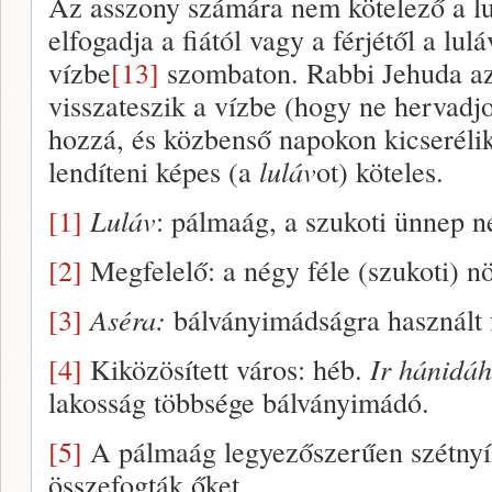
Az asszony számára nem kötelező a lu
elfogadja a fiától vagy a férjétől a lulá
vízbe
[13]
szombaton. Rabbi Jehuda a
visszateszik a vízbe (hogy ne hervadj
hozzá, és közbenső napokon kicserélik
lendíteni képes (a
luláv
ot) köteles.
[1]
Luláv
: pálmaág, a szukoti ünnep né
[2]
Megfelelő: a négy féle (szukoti) n
[3]
Aséra:
bálványimádságra használt 
[4]
Kiközösített város: héb.
Ir hánidáh
lakosság többsége bálványimádó.
[5]
A pálmaág legyezőszerűen szétnyíli
összefogták őket.