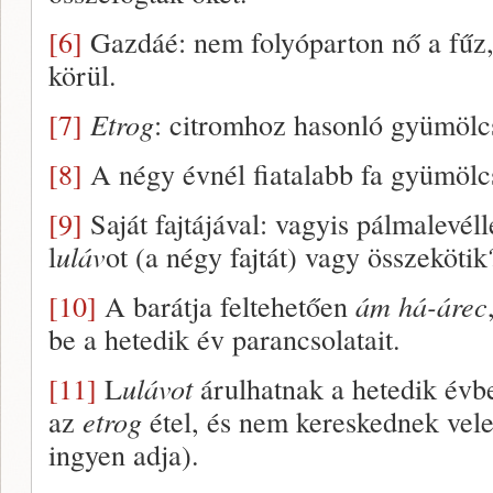
[6]
Gazdáé: nem folyóparton nő a fűz
körül.
[7]
Etrog
: citromhoz hasonló gyümölc
[8]
A négy évnél fiatalabb fa gyümölcs
[9]
Saját fajtájával: vagyis pálmalevéll
l
uláv
ot (a négy fajtát) vagy összekötik
[10]
A barátja feltehetően
ám há-árec
be a hetedik év parancsolatait.
[11]
L
ulávot
árulhatnak a hetedik évb
az
etrog
étel, és nem kereskednek vele
ingyen adja).