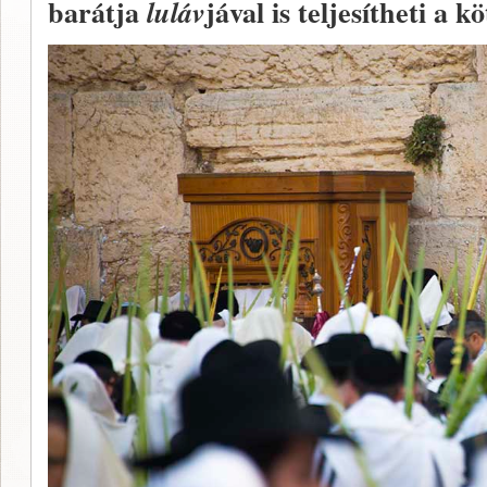
barátja
jával is teljesítheti a k
luláv