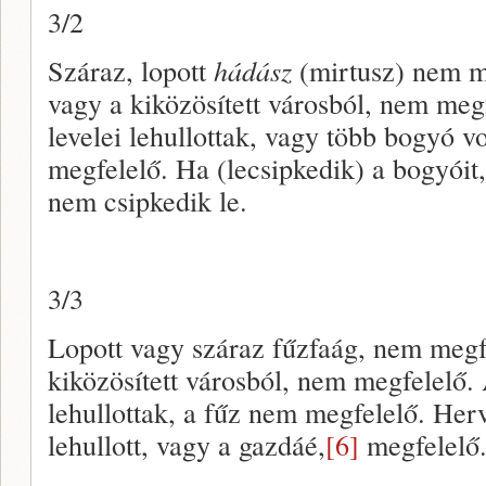
3/2
Száraz, lopott
hádász
(mirtusz) nem m
vagy a kiközösített városból, nem megf
levelei lehullottak, vagy több bogyó vo
megfelelő. Ha (lecsipkedik) a bogyói
nem csipkedik le.
3/3
Lopott vagy száraz fűzfaág, nem megf
kiközösített városból, nem megfelelő. 
lehullottak, a fűz nem megfelelő. Herv
lehullott, vagy a gazdáé,
[6]
megfelelő