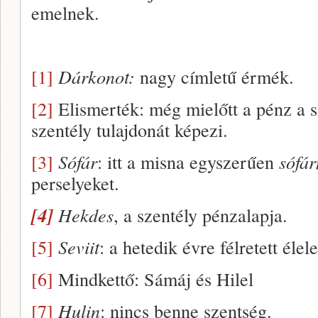
emelnek.
[1]
Dárkonot:
nagy címletű érmék.
[2]
Elismerték: még mielőtt a pénz a s
szentély tulajdonát képezi.
[3]
Sófár
: itt a misna egyszerűen
sófá
perselyeket.
[4]
Hekdes
, a szentély pénzalapja.
[5]
Seviit
: a hetedik évre félretett élel
[6]
Mindkettő: Sámáj és Hilel
[7]
Hulin
: nincs benne szentség.