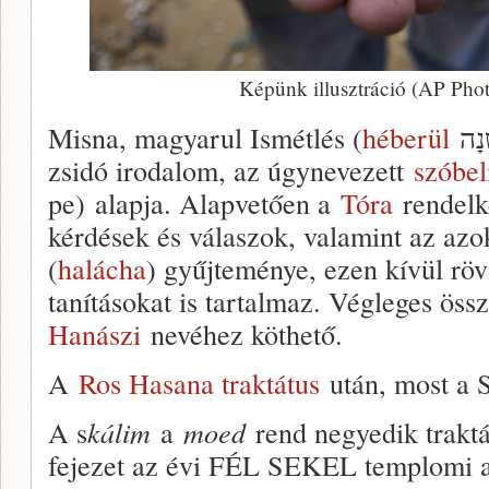
Képünk illusztráció (AP Phot
Misna, magyarul Ismétlés (
héberül
zsidó irodalom, az úgynevezett
szóbel
pe) alapja. Alapvetően a
Tóra
rendelk
kérdések és válaszok, valamint az azo
(
halácha
) gyűjteménye, ezen kívül röv
tanításokat is tartalmaz. Végleges öss
Hanászi
nevéhez köthető.
A
Ros Hasana traktátus
után, most a S
A s
kálim
a
moed
rend negyedik traktát
fejezet az évi FÉL SEKEL templomi a