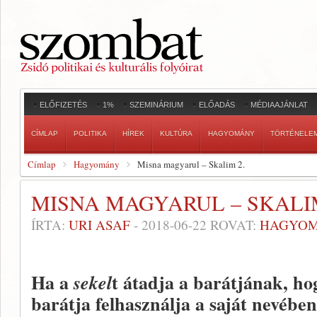
ELŐFIZETÉS
1%
SZEMINÁRIUM
ELŐADÁS
MÉDIAAJÁNLAT
CÍMLAP
POLITIKA
HÍREK
KULTÚRA
HAGYOMÁNY
TÖRTÉNELE
Címlap
Hagyomány
Misna magyarul – Skalim 2.
MISNA MAGYARUL – SKALIM
ÍRTA:
URI ASAF
-
2018-06-22
ROVAT:
HAGYO
Ha a
t átadja a barátjának, hog
sekel
barátja felhasználja a saját nevébe