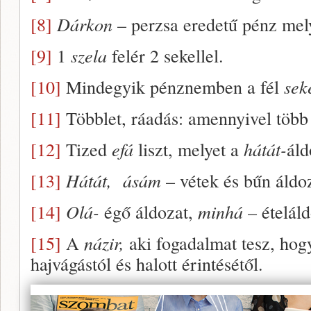
[8]
Dárkon
– perzsa eredetű pénz mely
[9]
1
szela
felér 2 sekellel.
[10]
Mindegyik pénznemben a fél
sek
[11]
Többlet, ráadás: amennyivel több 
[12]
Tized
efá
liszt, melyet a
hátát-
áld
[13]
Hátát, ásám
– vétek és bűn áldo
[14]
Olá-
égő áldozat,
minhá
– ételál
[15]
A
názir,
aki fogadalmat tesz, hogy
hajvágástól és halott érintésétől.