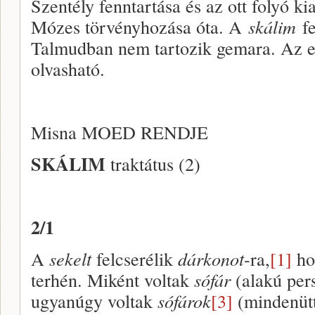
Szentély fenntartása és az ott folyó ki
Mózes törvényhozása óta. A
skálim
fe
Talmudban nem tartozik gemara. Az e
olvasható.
Misna MOED RENDJE
SKÁLIM
traktátus (2)
2/1
A
sekelt
felcserélik
dárkonot
-ra,
[1]
ho
terhén. Miként voltak
sófár
(alakú per
ugyanúgy voltak
sófárok
[3]
(mindenütt