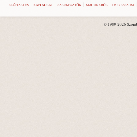
ELŐFIZETÉS
KAPCSOLAT
SZERKESZTŐK
MAGUNKRÓL
IMPRESSZUM
© 1989-2026 Szombat