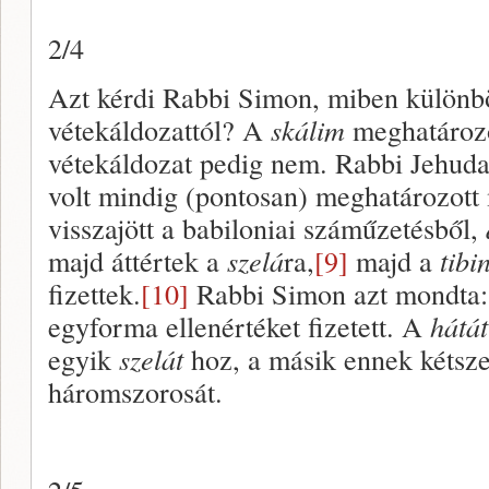
2/4
Azt kérdi Rabbi Simon, miben különb
vétekáldozattól? A
skálim
meghatározo
vétekáldozat pedig nem. Rabbi Jehuda
volt mindig (pontosan) meghatározott
visszajött a babiloniai száműzetésből,
majd áttértek a
szelá
ra,
[9]
majd a
tibi
fizettek.
[10]
Rabbi Simon azt mondta: 
egyforma ellenértéket fizetett. A
hátá
egyik
szelát
hoz, a másik ennek kétsze
háromszorosát.