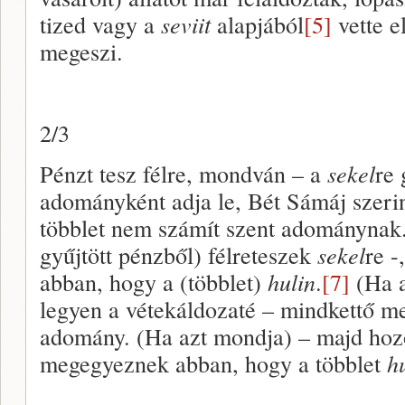
tized vagy a
seviit
alapjából
[5]
vette e
megeszi.
2/3
Pénzt tesz félre, mondván – a
sekel
re 
adományként adja le, Bét Sámáj szerint
többlet nem számít szent adománynak.
gyűjtött pénzből) félreteszek
sekel
re -
abban, hogy a (többlet)
hulin
.
[7]
(Ha a
legyen a vétekáldozaté – mindkettő m
adomány. (Ha azt mondja) – majd hozo
megegyeznek abban, hogy a többlet
h