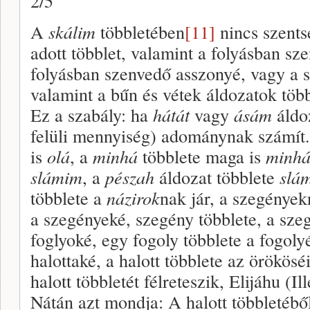
2/5
A
skálim
többletében
[11]
nincs szent
adott többlet, valamint a folyásban sze
folyásban szenvedő asszonyé, vagy a s
valamint a bűn és vétek áldozatok tö
Ez a szabály: ha
hátát
vagy
ásám
áldo
felüli mennyiség) adománynak számít
is
olá
, a
minhá
többlete maga is
minhá
slámim
, a
pészah
áldozat többlete
slá
többlete a
názirok
nak jár, a szegények
a szegényeké, szegény többlete, a szeg
foglyoké, egy fogoly többlete a fogoly
halottaké, a halott többlete az örökös
halott többletét félreteszik, Elijáhu (Il
Nátán azt mondja: A halott többletébő