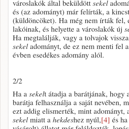
városlakók által beküldött
sekel
adomán
és (az adományt) már felírták, a kinc
(küldöncöket). Ha még nem írták fel, 
lakóinak, és helyette a városlakók új
s
Ha megtalálják, vagy a tolvajok vissz
sekel
adományt, de ez nem menti fel 
évben esedékes adomány alól.
2/2
Ha a
sekel
t átadja a barátjának, hogy 
barátja felhasználja a saját nevében, 
ezt addig elismerték, mint adományt, 
sekel
miatt a
hekdes
hez nyúl,
[4]
és ha
vásárolt) állatot már feláldozták, lop