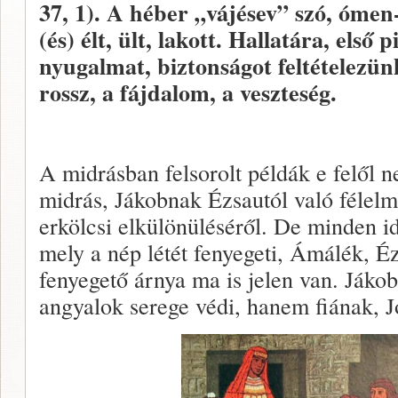
37, 1). A héber „vájésev” szó, ómen-
(és) élt, ült, lakott. Hallatára, első 
nyugalmat, biztonságot feltételezün
rossz, a fájdalom, a veszteség.
A midrásban felsorolt példák e felől 
midrás, Jákobnak Ézsautól való félelm
erkölcsi elkülönüléséről. De minden i
mely a nép létét fenyegeti, Ámálék, 
fenyegető árnya ma is jelen van. Jáko
angyalok serege védi, hanem fiának, J