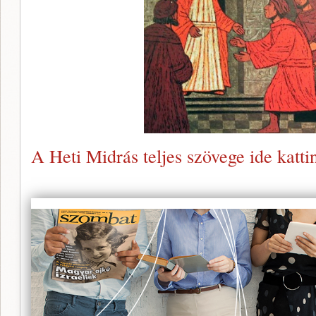
A Heti Midrás teljes szövege ide katti