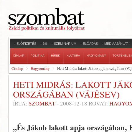
ELŐFIZETÉS
1%
SZEMINÁRIUM
ELŐADÁS
MÉDIAAJÁNLAT
CÍMLAP
POLITIKA
HÍREK
KULTÚRA
HAGYOMÁNY
TÖRTÉNELE
Címlap
Hagyomány
Heti Midrás: lakott Jákob apja országában (Váj
HETI MIDRÁS: LAKOTT JÁK
ORSZÁGÁBAN (VÁJÉSEV)
ÍRTA:
SZOMBAT
-
2008-12-18
ROVAT:
HAGYO
„És Jákob lakott apja országában,