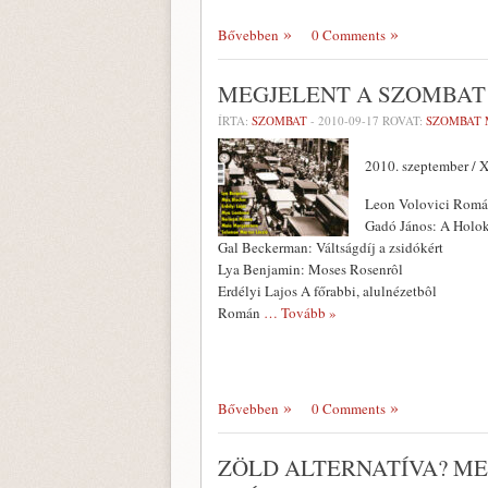
Bővebben
0 Comments
MEGJELENT A SZOMBAT
ÍRTA:
SZOMBAT
-
2010-09-17
ROVAT:
SZOMBAT 
2010. szeptember / X
Leon Volovici Román 
Gadó János: A Holo
Gal Beckerman: Váltságdíj a zsidókért
Lya Benjamin: Moses Rosenrôl
Erdélyi Lajos A főrabbi, alulnézetbôl
Román
… Tovább »
Bővebben
0 Comments
ZÖLD ALTERNATÍVA? ME