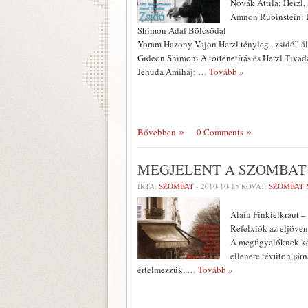
Novák Attila: Herzl,
Amnon Rubinstein: L
Shimon Adaf Bölcsődal
Yoram Hazony Vajon Herzl tényleg „zsidó” ál
Gideon Shimoni A történetírás és Herzl Tivad
Jehuda Amihaj:
… Tovább »
Bővebben
0 Comments
MEGJELENT A SZOMBAT
ÍRTA:
SZOMBAT
-
2010-10-15
ROVAT:
SZOMBAT 
Alain Finkielkraut 
Refelxiók az eljöve
A megfigyelőknek ké
ellenére tévúton járn
értelmezzük,
… Tovább »