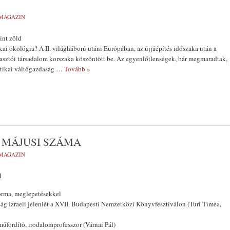
MAGAZIN
int zöld
ikai ökológia? A II. világháború utáni Európában, az újjáépítés időszaka után a
gyasztói társadalom korszaka köszöntött be. Az egyenlőtlenségek, bár megmaradtak,
itikai váltógazdaság
… Tovább »
 MÁJUSI SZÁMA
MAGAZIN
M
forma, meglepetésekkel
ág Izraeli jelenlét a XVII. Budapesti Nemzetközi Könyvfesztiválon (Turi Tímea,
űfordító, irodalomprofesszor (Várnai Pál)