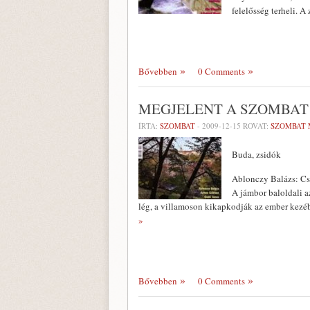
felelősség terheli. A
Bővebben
0 Comments
MEGJELENT A SZOMBAT
ÍRTA:
SZOMBAT
-
2009-12-15
ROVAT:
SZOMBAT 
Buda, zsidók
Ablonczy Balázs: Cs
A jámbor baloldali a
lég, a villamoson kikapkodják az ember kezéb
»
Bővebben
0 Comments