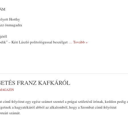
ZÁM
elyett Horthy
azz önmagadra
jéről
odik” – Kéri László politológussal beszélget
… Tovább »
ETÉS FRANZ KAFKÁRÓL
MAGAZIN
 című folyóirat egy egész számot szentel a prágai születésű írónak, kedden pedig 
lgetnek a hagyatékáról abból az alkalomból, hogy a Szombat című folyóirat
bruári számát.