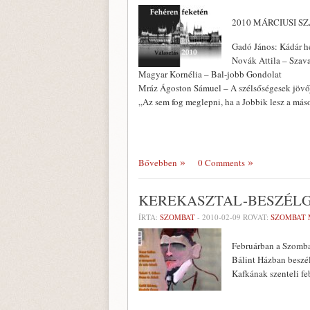
2010 MÁRCIUSI S
Gadó János: Kádár h
Novák Attila – Szav
Magyar Kornélia – Bal-jobb Gondolat
Mráz Ágoston Sámuel – A szélsőségesek jövő
„Az sem fog meglepni, ha a Jobbik lesz a más
Bővebben
0 Comments
KEREKASZTAL-BESZÉLG
ÍRTA:
SZOMBAT
-
2010-02-09
ROVAT:
SZOMBAT 
Februárban a Szombat
Bálint Házban beszé
Kafkának szenteli fe