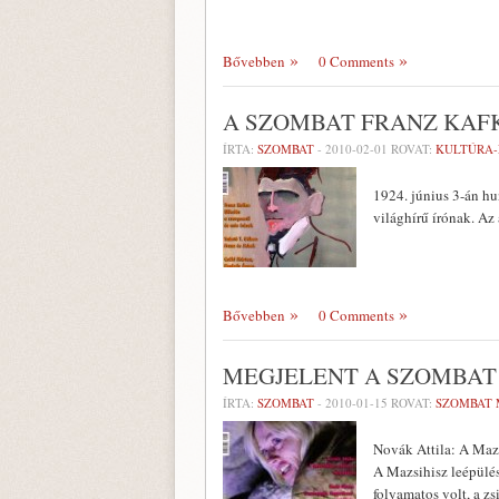
Bővebben
0 Comments
A SZOMBAT FRANZ KA
ÍRTA:
SZOMBAT
-
2010-02-01
ROVAT:
KULTÚRA
1924. június 3-án hu
világhírű írónak. Az
Bővebben
0 Comments
MEGJELENT A SZOMBAT
ÍRTA:
SZOMBAT
-
2010-01-15
ROVAT:
SZOMBAT 
Novák Attila: A Mazs
A Mazsihisz leépülé
folyamatos volt, a z