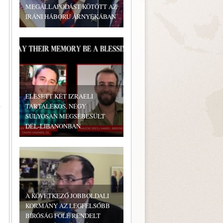
MEGÁLLAPODÁST KÖTÖTT AZ
IRÁNI HÁBORÚ ÁRNYÉKÁBAN
ELESETT KÉT IZRAELI
TARTALÉKOS, NÉGY
SÚLYOSAN MEGSEBESÜLT
DÉL-LIBANONBAN
A KÖVETKEZŐ JOBBOLDALI
KORMÁNY AZ LEGFELSŐBB
BÍRÓSÁG FÖLÉ RENDELT