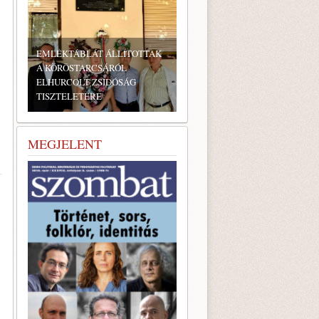
EMLÉKTÁBLÁT ÁLLÍTOTTAK
A KÖRÖSTARCSÁRÓL
ELHURCOLT ZSIDÓSÁG
TISZTELETÉRE
MEGJELENT