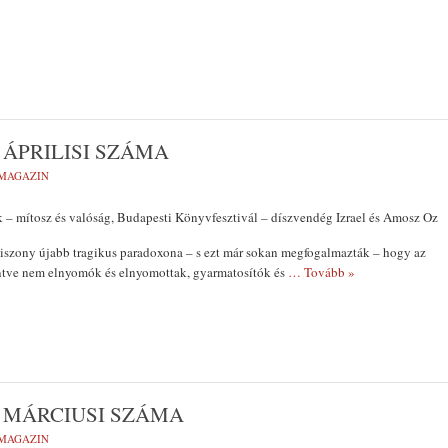
ÁPRILISI SZÁMA
MAGAZIN
 – mítosz és valóság, Budapesti Könyvfesztivál – díszvendég Izrael és Amosz Oz
viszony újabb tragikus paradoxona – s ezt már sokan megfogalmazták – hogy az
intve nem elnyomók és elnyomottak, gyarmatosítók és
… Tovább »
 MÁRCIUSI SZÁMA
MAGAZIN