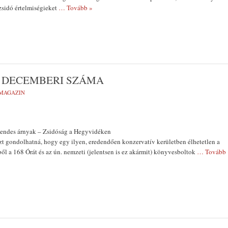
 zsidó értelmiségieket
… Tovább »
 DECEMBERI SZÁMA
MAGAZIN
endes árnyak – Zsidóság a Hegyvidéken
zt gondolhatná, hogy egy ilyen, eredendően konzervatív kerületben élhetetlen a
ől a 168 Órát és az ún. nemzeti (jelentsen is ez akármit) könyvesboltok
… Tovább