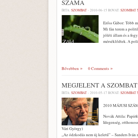
SZÁMA
ÍRTA:
SZOMBAT
-
2010-06-15
ROVAT:
SZOMBAT 
Erőss Gábor: Több m
Mi fán terem a polit
jóléti állam és a fo
mérséklődtek. A pol
Bővebben
0 Comments
MEGJELENT A SZOMBAT
ÍRTA:
SZOMBAT
-
2010-05-17
ROVAT:
SZOMBAT 
2010 MÁJUSI SZÁ
Novák Attila: Papír
Idegenség, otthonoss
Vári György)
„Az ódzkodás nem új keletű” – Sanders Iván m