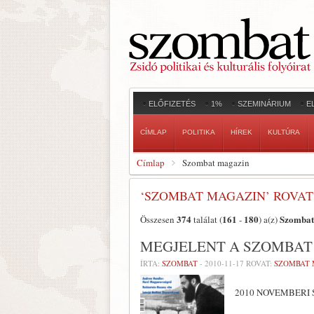
ELŐFIZETÉS
1%
SZEMINÁRIUM
E
CÍMLAP
POLITIKA
HÍREK
KULTÚRA
Címlap
Szombat magazin
‘SZOMBAT MAGAZIN’ ROVA
374
161
180
Szombat
Összesen
találat (
-
) a(z)
MEGJELENT A SZOMBAT
ÍRTA:
SZOMBAT
-
2010-11-17
ROVAT:
SZOMBAT 
2010 NOVEMBERI