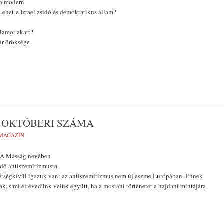
 a modern
ehet-e Izrael zsidó és demokratikus állam?
lamot akart?
ar öröksége
 OKTÓBERI SZÁMA
MAGAZIN
– A Másság nevében
ndő antiszemitizmusra
tségkívül igazuk van: az antiszemitizmus nem új eszme Európában. Ennek
ak, s mi eltévedünk velük együtt, ha a mostani történetet a hajdani mintájára