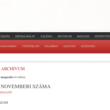
LŐADÁS
MÉDIAAJÁNLAT
GALÉRIA
ARCHÍVUM
MAGAZIN
REPERTÓR
HAGYOMÁNY
TÖRTÉNELEM
VÉLEMÉNY
GASZTRO
KÖZÖSSÉG
T ARCHÍVUM
 magazin
rovatban.
 NOVEMBERI SZÁMA
MAGAZIN
 SZÁM