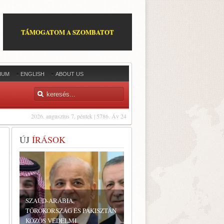
TÁMOGATOM A SZOMBATOT
IUM
ENGLISH
ABOUT US
2026. augusztus 7, péntek | 5786. Áv 24
ÚJ
ÍRÁSOK
SZAÚD-ARÁBIA,
TÖRÖKORSZÁG ÉS PAKISZTÁN
KÖZÖS VÉDELMI