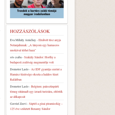
HOZZÁSZÓLÁSOK
Eva Mihály Amichay
-
Elrabolt túsz anyja
Netanjahunak: „A lányom egy hamaszos
unokával térhet haza”
sós csaba
-
Szakály Sándor: Horthy a
budapesti zsidóság megmentője volt
Domotor Laslo
-
Az IDF gyanúja szerint a
Hamász tüzérsége okozta a halálos tüzet
Rafahban
Domotor Laslo
-
Belgium: palesztinpárti
tömeg rátámadt egy izraeli turistára, eltörték
az állkapcsát
Gavriel Zeevi
-
Sáptól a gízai piramisokig –
125 éve született Benamy Sándor