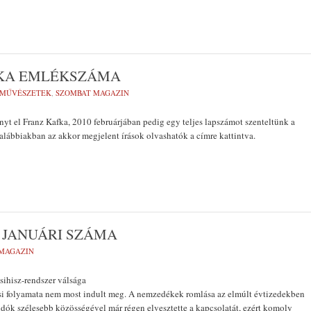
FKA EMLÉKSZÁMA
-MŰVÉSZETEK
,
SZOMBAT MAGAZIN
nyt el Franz Kafka, 2010 februárjában pedig egy teljes lapszámot szenteltünk a
 alábbiakban az akkor megjelent írások olvashatók a címre kattintva.
 JANUÁRI SZÁMA
MAGAZIN
ihisz-rendszer válsága
si folyamata nem most indult meg. A nemzedékek romlása az elmúlt évtizedekben
sidók szélesebb közösségével már régen elvesztette a kapcsolatát, ezért komoly