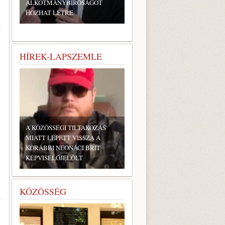
ALKOTMÁNYBÍRÓSÁGOT
HOZHAT LÉTRE
HÍREK-LAPSZEMLE
A KÖZÖSSÉGI TILTAKOZÁS
MIATT LÉPETT VISSZA A
KORÁBBI NEONÁCI BRIT
KÉPVISELŐJELÖLT
KÖZÖSSÉG