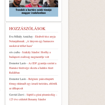
HOZZÁSZÓLÁSOK
Eva Mihály Amichay
-
Elrabolt túsz anyja
Netanjahunak: „A lányom egy hamaszos
unokával térhet haza”
sós csaba
-
Szakály Sándor: Horthy a
budapesti zsidóság megmentője volt
Domotor Laslo
-
Az IDF gyanúja szerint a
Hamász tüzérsége okozta a halálos tüzet
Rafahban
Domotor Laslo
-
Belgium: palesztinpárti
tömeg rátámadt egy izraeli turistára, eltörték
az állkapcsát
A
Gavriel Zeevi
-
Sáptól a gízai piramisokig –
125 éve született Benamy Sándor