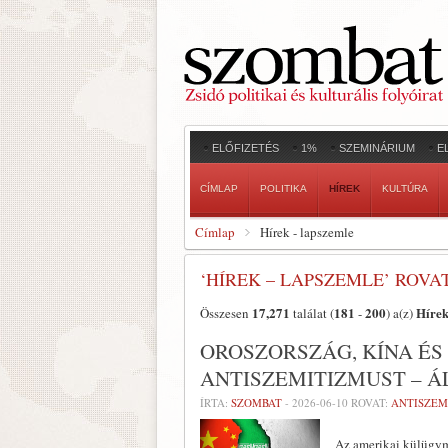
ELŐFIZETÉS
1%
SZEMINÁRIUM
E
CÍMLAP
POLITIKA
HÍREK
KULTÚRA
Címlap
Hírek - lapszemle
‘HÍREK – LAPSZEMLE’ ROV
17,271
181
200
Hírek
Összesen
találat (
-
) a(z)
OROSZORSZÁG, KÍNA ÉS
ANTISZEMITIZMUST – Á
ÍRTA:
SZOMBAT
-
2026-06-10
ROVAT:
ANTISZEM
Az amerikai külügymi