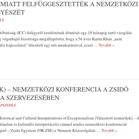
 MIATT FELFÜGGESZTETTÉK A NEMZETKÖZI
GYÉSZÉT
MLE
bíróság (ICC) felügyelő testületének döntését egy 18 hónapig tartó vizsgálat
g végrehajtó bizottsága megállapította, hogy a 56 éves Karim Khan „nem
lis kapcsolatot” létesített egy női munkatársával, ezzel
… Tovább »
) – NEMZETKÖZI KONFERENCIA A ZSIDÓ
KA SZERVEZÉSÉBEN
LAPSZEMLE
istorical and Cultural Interpretations of Exceptionalism (Választott nemzet[ek] – 
rténelmi és kulturális interpretációi) címmel rendez nemzetközi konferenciát
épző – Zsidó Egyetem (OR-ZSE) a Nemzeti Közszolgálati
… Tovább »