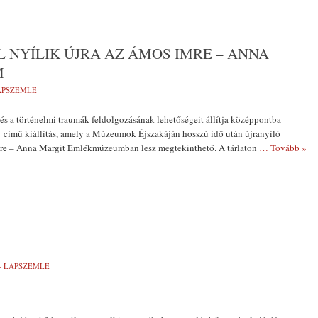
NYÍLIK ÚJRA AZ ÁMOS IMRE – ANNA
M
LAPSZEMLE
 és a történelmi traumák feldolgozásának lehetőségeit állítja középpontba
 című kiállítás, amely a Múzeumok Éjszakáján hosszú idő után újranyíló
re – Anna Margit Emlékmúzeumban lesz megtekinthető. A tárlaton
… Tovább »
- LAPSZEMLE