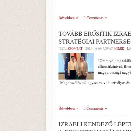
Bővebben
0 Comments
TOVÁBB ERŐSÍTIK IZRA
STRATÉGIAI PARTNERS
ÍRTA:
SZOMBAT
-
2026-06-09
ROVAT:
HÍREK - 
“Öröm volt ma találk
államtitkárával, Bre
magyarországi nagyk
“Megbeszélésünk egyszerre volt szívélyes és
Bővebben
0 Comments
IZRAELI RENDEZŐ LÉPE