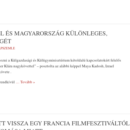
EL ÉS MAGYARORSZÁG KÜLÖNLEGES,
ÉGÉT
LAPSZEMLE
ozni a Külgazdasági és Külügyminisztérium kétoldalú kapcsolatokért felelős
uer Klára nagykövettel” – posztolta az alábbi képpel Maya Kadosh, Izrael
övete .
 rendkívül
… Tovább »
TT VISSZA EGY FRANCIA FILMFESZTIVÁLTÓL