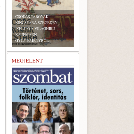
r
CSODÁS TÁRGYAK
KINCSTÁRA SZEGEDEN:
ÍZELÍTŐ A VILÁGHÍRŰ
KAUFMANN-
GYŰJTEMÉNYBŐL
MEGJELENT