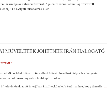
ént használja az antiszemitizmust. A jelentés szerint államilag szervezett
elés zajlik a nyugati társadalmak ellen.
AI MŰVELETEK JÖHETNEK IRÁN HALOGATÓ
LAPSZEMLE
i elnök az iráni infrastruktúra elleni átfogó támadások folytatását helyezte
rálva Irán időhúzó tárgyalási taktikáját szerdán.
hírtelevíziónak adott interjúban közölte, közelebb került ahhoz, hogy támadást