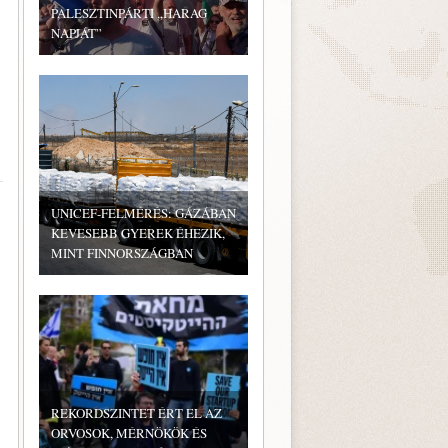
PALESZTINPÁRTI „HARAG
NAPJÁT”
UNICEF-FELMÉRÉS: GÁZÁBAN
KEVESEBB GYEREK ÉHEZIK,
MINT FINNORSZÁGBAN
…
REKORDSZINTET ÉRT EL AZ
ORVOSOK, MÉRNÖKÖK ÉS