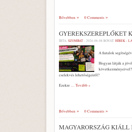
Bővebben
0 Comments
GYEREKSZEREPLŐKET KE
ÍRTA:
SZOMBAT
-
2026-06-08
ROVAT:
HÍREK - 
A fiatalok segítségév
Hogyan látják a jövő
következményeivel? 
cselekvés lehetőségeiről?
Ezekre
… Tovább »
Bővebben
0 Comments
MAGYARORSZÁG KIÁLL 