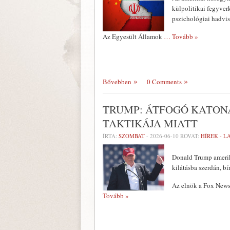
külpolitikai fegyverk
pszichológiai hadvis
Az Egyesült Államok
… Tovább »
Bővebben
0 Comments
TRUMP: ÁTFOGÓ KATON
TAKTIKÁJA MIATT
ÍRTA:
SZOMBAT
-
2026-06-10
ROVAT:
HÍREK - 
Donald Trump amerika
kilátásba szerdán, bí
Az elnök a Fox News 
Tovább »