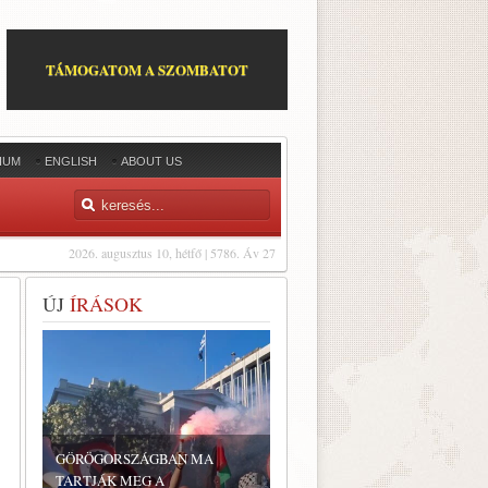
TÁMOGATOM A SZOMBATOT
IUM
ENGLISH
ABOUT US
2026. augusztus 10, hétfő | 5786. Áv 27
ÚJ
ÍRÁSOK
GÖRÖGORSZÁGBAN MA
TARTJÁK MEG A