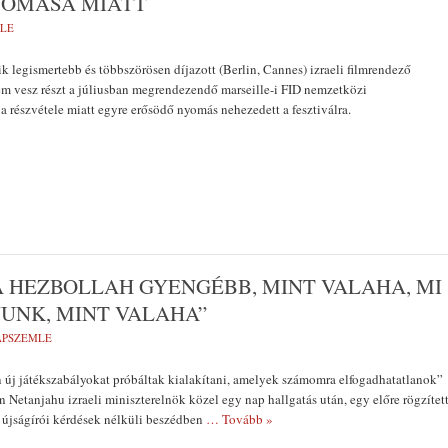
YOMÁSA MIATT
MLE
k legismertebb és többszörösen díjazott (Berlin, Cannes) izraeli filmrendező
em vesz részt a júliusban megrendezendő marseille-i FID nemzetközi
 a részvétele miatt egyre erősödő nyomás nehezedett a fesztiválra.
 A HEZBOLLAH GYENGÉBB, MINT VALAHA, MI
UNK, MINT VALAHA”
LAPSZEMLE
 új játékszabályokat próbáltak kialakítani, amelyek számomra elfogadhatatlanok”
 Netanjahu izraeli miniszterelnök közel egy nap hallgatás után, egy előre rögzítet
t, újságírói kérdések nélküli beszédben
… Tovább »