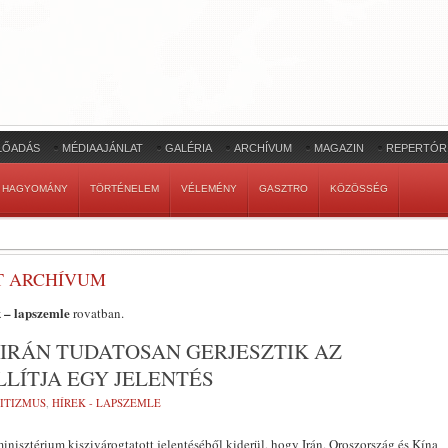
LŐADÁS
MÉDIAAJÁNLAT
GALÉRIA
ARCHÍVUM
MAGAZIN
REPERTÓR
HAGYOMÁNY
TÖRTÉNELEM
VÉLEMÉNY
GASZTRO
KÖZÖSSÉG
AT ARCHÍVUM
 – lapszemle
rovatban.
 IRÁN TUDATOSAN GERJESZTIK AZ
LLÍTJA EGY JELENTÉS
ITIZMUS
,
HÍREK - LAPSZEMLE
nisztérium kiszivárogtatott jelentéséből kiderül, hogy Irán, Oroszország és Kína