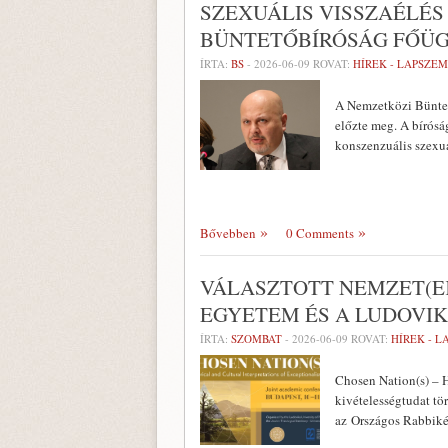
SZEXUÁLIS VISSZAÉLÉS
BÜNTETŐBÍRÓSÁG FŐÜ
ÍRTA:
BS
-
2026-06-09
ROVAT:
HÍREK - LAPSZE
A Nemzetközi Büntető
előzte meg. A bírósá
konszenzuális szexuá
Bővebben
0 Comments
VÁLASZTOTT NEMZET(EK
EGYETEM ÉS A LUDOVI
ÍRTA:
SZOMBAT
-
2026-06-09
ROVAT:
HÍREK - 
Chosen Nation(s) – H
kivételességtudat tö
az Országos Rabbik