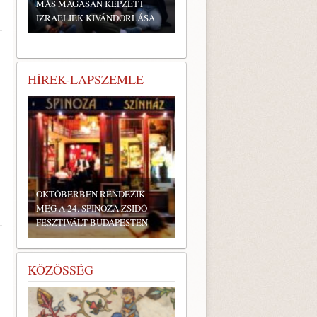
MÁS MAGASAN KÉPZETT
IZRAELIEK KIVÁNDORLÁSA
HÍREK-LAPSZEMLE
OKTÓBERBEN RENDEZIK
MEG A 24. SPINOZA ZSIDÓ
FESZTIVÁLT BUDAPESTEN
KÖZÖSSÉG