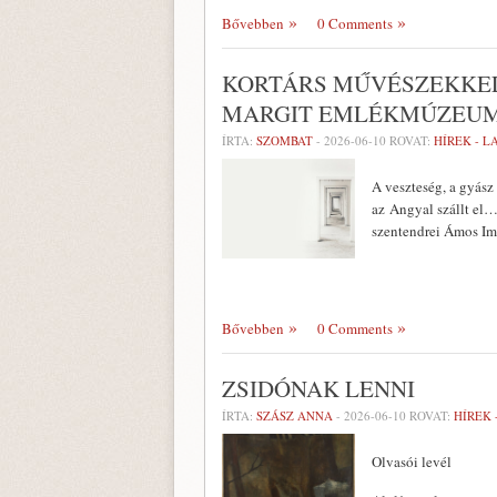
Bővebben
0 Comments
KORTÁRS MŰVÉSZEKKEL 
MARGIT EMLÉKMÚZEU
ÍRTA:
SZOMBAT
-
2026-06-10
ROVAT:
HÍREK - 
A veszteség, a gyász
az Angyal szállt el…
szentendrei Ámos Im
Bővebben
0 Comments
ZSIDÓNAK LENNI
ÍRTA:
SZÁSZ ANNA
-
2026-06-10
ROVAT:
HÍREK 
Olvasói levél