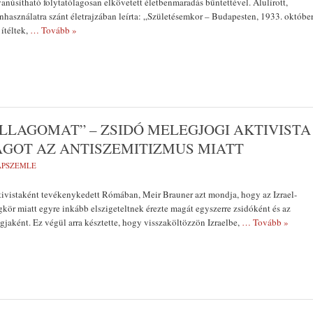
yanúsítható folytatólagosan elkövetett életbenmaradás bűntettével. Alulírott,
használatra szánt életrajzában leírta: „Születésemkor – Budapesten, 1933. októbe
ítéltek,
… Tovább »
ILLAGOMAT” – ZSIDÓ MELEGJOGI AKTIVISTA
ÁGOT AZ ANTISZEMITIZMUS MIATT
LAPSZEMLE
tivistaként tevékenykedett Rómában, Meir Brauner azt mondja, hogy az Izrael-
égkör miatt egyre inkább elszigeteltnek érezte magát egyszerre zsidóként és az
aként. Ez végül arra késztette, hogy visszaköltözzön Izraelbe,
… Tovább »