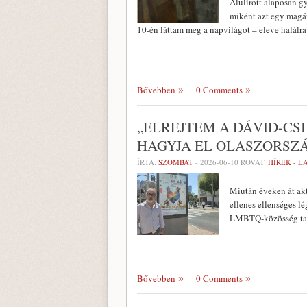
Alulírott alaposan g
miként azt egy magán
10-én láttam meg a napvilágot – eleve halálra 
Bővebben
0 Comments
„ELREJTEM A DÁVID-CS
HAGYJA EL OLASZORSZ
ÍRTA:
SZOMBAT
-
2026-06-10
ROVAT:
HÍREK - 
Miután éveken át ak
ellenes ellenséges l
LMBTQ-közösség tagj
Bővebben
0 Comments