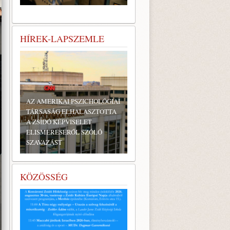
HÍREK-LAPSZEMLE
AZ AMERIKAI PSZICHOLÓGIAI
TÁRSASÁG ELHALASZTOTTA
A ZSIDÓ KÉPVISELET
ELISMERÉSÉRŐL SZÓLÓ
SZAVAZÁST
KÖZÖSSÉG