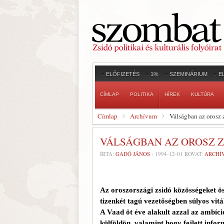
ELŐFIZETÉS
1%
SZEMINÁRIUM
E
CÍMLAP
POLITIKA
HÍREK
KULTÚRA
Címlap
Archívum
Válságban az orosz 
VÁLSÁGBAN AZ OROSZ 
ÍRTA:
GADÓ JÁNOS
-
1994-12-01
ROVAT:
ARCHÍ
Az oroszországi zsidó közösségeket ö
tizenkét tagú vezetőségben súlyos vit
A Vaad öt éve alakult azzal az ambíció
külföldön, valamint hogy fejlett infor