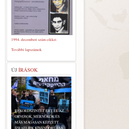
1994. decemberi szám cikkei
További lapszámok
ÚJ
ÍRÁSOK
REKORDSZINTET ÉRT EL AZ
ORVOSOK, MÉRNÖKÖK ÉS
MÁS MAGASAN KÉPZETT
IZRAELIEK KIVÁNDORLÁSA