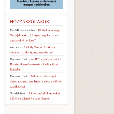
HOZZÁSZÓLÁSOK
Eva Mihály Amichay
-
Elrabolt túsz anyja
Netanjahunak: „A lányom egy hamaszos
unokával térhet haza”
sós csaba
-
Szakály Sándor: Horthy a
budapesti zsidóság megmentője volt
Domotor Laslo
-
Az IDF gyanúja szerint a
Hamász tüzérsége okozta a halálos tüzet
Rafahban
Domotor Laslo
-
Belgium: palesztinpárti
tömeg rátámadt egy izraeli turistára, eltörték
az állkapcsát
Gavriel Zeevi
-
Sáptól a gízai piramisokig –
125 éve született Benamy Sándor