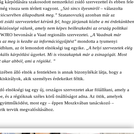
ság kárpótlására szakosodott nemzetközi zsidó szervezettel és ebben fele
 még vissza sem térített vagyont.
„Szó sincs ilyesmiről –
válaszolta
ciócserében állapodtunk meg.”
Szatanovszkij azonban már az
i zsidó szervezeteket kérünk fel, hogy járjanak közbe a mi érdekünkbe
közösségé válunk, amely nem képes beilleszkedni az ország politikai
 WJRO bevonását a Vaad regionális szervezetei.
„A Vaadnak már
 az meg is kezdte az információgyűjtést”
mon­dotta a tyumenyi
eldblum, az öt lemondott elnökségi tag egyike.
„A helyi szervezetek elég
kális kárpótlási ügyeket. Mi is visszakaptuk már a zsinagógát. Most
zt akar abból, ami a régióké. ”
ben álló elnök a fentiekben is annak bizonyítékát látja, hogy a
kiskirályok, akik személyes érdekeiket féltik.
ó elnökségi tag egy új, országos szervezetet akar fölállítani, amely a
e, és a régióknak széles körű önállóságot adna. Az ötök, amelyek
együttműködést, most egy – éppen Moszkvá­ban tanácskozó –
érik tervük megvalósításához.