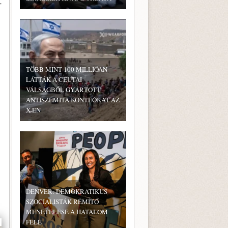
-
n
TÖBB MINT 100 MILLIÓAN
LÁTTÁK A CEUTAI
VÁLSÁGBÓL GYÁRTOTT
ANTISZEMITA KONTEÓKAT AZ
X-EN
DENVER: DEMOKRATIKUS
SZOCIALISTÁK RÉMÍTŐ
MENETELÉSE A HATALOM
FELÉ