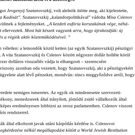
ngot
Jevgenyij Szatanovszkij,
volt alelnök ütötte meg, aki kijelen­tette,
ra Kadisát”.
Szatanovszkij „kalandorpolitikával” vádolta
Misa Cslenov
ívülinek a fejleményeket.
„A kezdeti eufória korszakának vége, néhá­
t elterveztek. Most hát készek vagyunk arra, hogy újrakezdjük: új
s a régiók aktív közreműkö­désével. ”
 véletlen: a lemondók közül ketten (az egyik Szatanovszkij) pénzügyi
. A vita Szatanovszkij és Cslenov között négyezer dollár holléte körül
zer dolláros visszaélés vádja is elhangzott – szerencsére
viszony azonban oda vezetett, hogy Szatanovszkij, aki a pénzügyekért
 felügyelete alatt lévő pénzeket, mondván: nincs meggyő­ződve arról, hogy
 eredete nemigen ismeretes. Az egyik ok mindenesetre szervezeti-
tékony, menedzserek által irányított, jómódú zsidó vállalkozók által
y képes eredményesen lobbizni az orosz parlamentben. Cslenov viszont
ris rendszerrel.
 által elkobzott javak utáni kárpótlás kérdése is. Cslenovot
egkérdezése nélkül megállapodást kötött a World Jewish Restitution