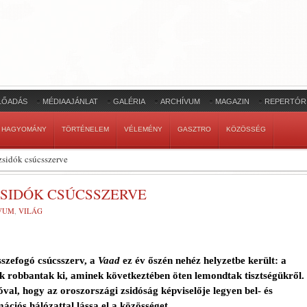
LŐADÁS
MÉDIAAJÁNLAT
GALÉRIA
ARCHÍVUM
MAGAZIN
REPERTÓR
HAGYOMÁNY
TÖRTÉNELEM
VÉLEMÉNY
GASZTRO
KÖZÖSSÉG
zsidók csúcsszerve
ZSIDÓK CSÚCSSZERVE
VUM
,
VILÁG
sszefogó csúcsszerv, a
Vaad
ez év őszén nehéz helyzetbe került: a
ák robbantak ki, aminek következtében öten lemondtak tisztségükről.
val, hogy az oroszországi zsidóság képviselője legyen bel- és
mációs hálózattal lássa el a közösséget.