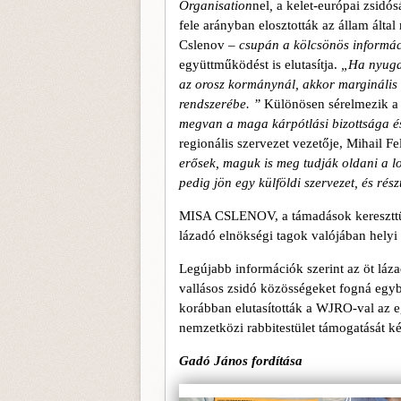
Organisation
nel
,
a kelet­-európai zsidó
fele arányban elosztották az állam által
Cslenov –
csupán a kölcsönös informá
együttműködést is elutasítja.
„Ha nyugat
az orosz kormánynál, akkor marginális 
rendszerébe. ”
Különösen sérelmezik a
megvan a maga kárpótlási bizottsága és
regionális szervezet vezetője, Mihail F
erősek, maguk is meg tudják oldani a lo
pedig jön egy külföldi szervezet, és rés
MISA CSLENOV, a támadások kereszttüzé
lázadó elnökségi tagok valójában helyi 
Legújabb információk szerint az öt lázad
vallásos zsidó közösségeket fogná egyb
korábban elutasították a WJRO-val az 
nemzetközi rabbitestület támogatását k
Gadó János fordítása