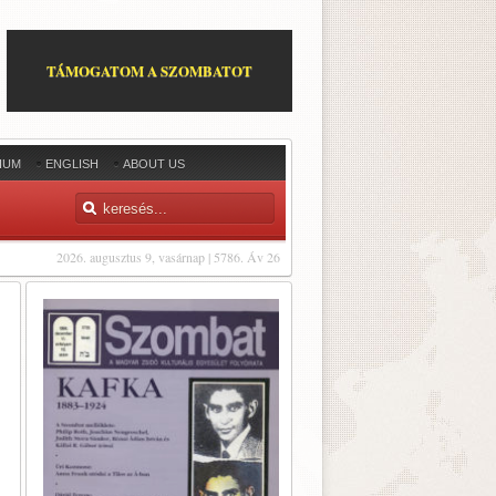
TÁMOGATOM A SZOMBATOT
IUM
ENGLISH
ABOUT US
2026. augusztus 9, vasárnap | 5786. Áv 26