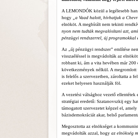
A LEMONDÓK közül a legélesebb ha
hogy
„a Vaad halott, hívhatjuk a Chev
elnököt. A megbírált nem tekinti rendk
nyon nem tudták megvalósítani azt, ami
pénzügyi rendszerrel, új programokkal é
Az „új pénzügyi rendszer” említése nem
visszaéléssel is megvádolták az elnököt
robbant ki, ám a vita hevében már 200 e
következmények nélkül. A meg­romlott 
is felelős a szervezetben, zároltatta a
ezeket helyesen használják föl.
A vezetési válsághoz vezető ellentétek
stratégiai eredetű: Szatanovszkij egy ha
támogatott szervezetet képzel el, amel
bázisdemokráciát akar, belső parlamentá
Megosztotta az elnökséget a kommunisták
megvádolták azzal, hogy
az elnökség m