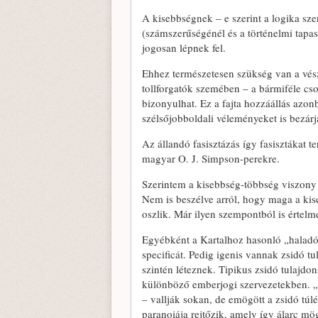
A kisebbségnek – e szerint a logika sze
(számszerűségénél és a történelmi ta­pasz
jogosan lépnek fel.
Ehhez természetesen szükség van a vészk
tollforgatók szemében – a bármiféle cs
bizonyulhat. Ez a fajta hozzáállás azon
szélsőjobboldali véle­ményeket is bezárj
Az állandó fasisztázás így fasisztákat te
magyar O. J. Simpson-perekre.
Szerintem a kisebbség-többség vi­szony 
Nem is beszélve arról, hogy maga a ki­se
osz­lik. Már ilyen szempontból is értelme
Egyébként a Kartalhoz hasonló „hala­dó
specificát. Pedig igenis vannak zsidó t
szintén létez­nek. Tipikus zsidó tulajdo
különböző emberjogi szervezetekben. „A
– vallják sokan, de emögött a zsidó túl
paranoiája rejtőzik, amely így álarc mög