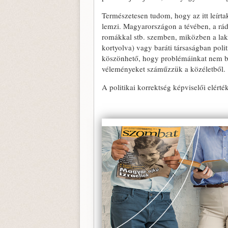
Természetesen tudom, hogy az itt le­írt
lemzi. Magyarországon a tévében, a rá­
romák­kal stb. szemben, miközben a lakos
kortyolva) vagy baráti társaságban polit
köszönhető, hogy problémáinkat nem bes
véleményeket szám­űzzük a közéletből.
A politikai korrektség képviselői elér­té