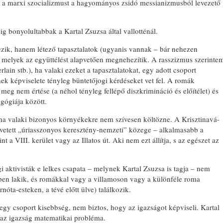
r a marxi szocializmust a hagyo­mányos zsidó messianizmusból leveze­tő
 bonyolultabbak a Kartal Zsuzsa által vallotténál.
tezik, hanem létező tapasztalatok (ugyanis vannak – bár nehezen
, melyek az együttélést alapvetően megnehezítik. A rasszizmus szerinte
in stb.), ha valaki ezeket a tapasztalatokat, egy adott csoport
nek képviselete tényleg büntetőjogi kérdéseket vet fel. A romák
eg nem értése (a néhol tényleg fellé­pő diszkrimináció és előítélet) és
gógiája között.
 ha valaki bizonyos környékekre nem szívesen költözne. A Krisztinavá­
­vetett „úriasszonyos keresztény-nemze­ti” közege – alkalmasabb a
nt a VIII. kerület vagy az Illatos út. Aki nem ezt állítja, s az egészet az
aktivisták e lelkes csapata – mely­nek Kartal Zsuzsa is tagja – nem
ben lakik, és romákkal vagy a villamoson vagy a különféle roma
rnóta-esteken, a tévé előtt ülve) találkozik.
gy csoport kisebbség, nem biz­tos, hogy az igazságot képviseli. Kartal
 az igazság matematikai probléma.