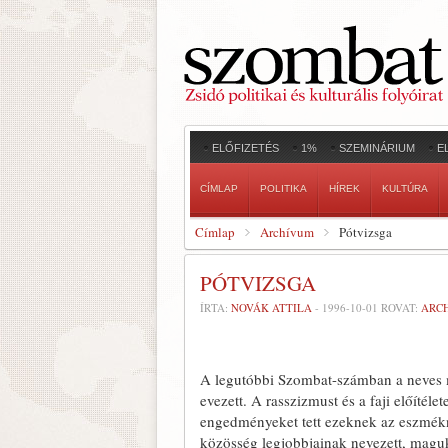
ELŐFIZETÉS
1%
SZEMINÁRIUM
E
CÍMLAP
POLITIKA
HÍREK
KULTÚRA
Címlap
Archívum
Pótvizsga
PÓTVIZSGA
ÍRTA:
NOVÁK ATTILA
-
1996-10-01
ROVAT:
ARC
A legutóbbi Szombat-számban a ne­ves m
evezett. A rasszizmust és a faji előítél
engedményeket tett ezeknek az eszmékn
közösség legjobbjainak nevezett, maguk