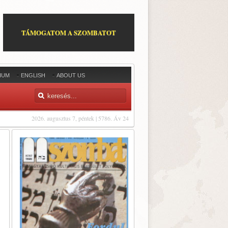
TÁMOGATOM A SZOMBATOT
IUM
ENGLISH
ABOUT US
2026. augusztus 7, péntek | 5786. Áv 24