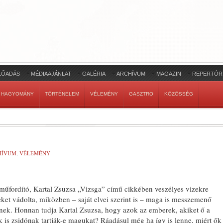
LŐADÁS
MÉDIAAJÁNLAT
GALÉRIA
ARCHÍVUM
MAGAZIN
REPERTÓR
HAGYOMÁNY
TÖRTÉNELEM
VÉLEMÉNY
GASZTRO
KÖZÖSSÉG
HÍVUM
,
VÉLEMÉNY
űfordító, Kartal Zsuzsa „Vizsga” cí­mű cikkében veszélyes vizekre
eteket vá­dolta, miközben – saját elvei szerint is – maga is messzemenő
ek. Honnan tudja Kartal Zsuzsa, hogy azok az embe­rek, akiket ő a
 is zsidónak tartják-e magukat? Ráadásul még ha így is lenne, miért ők