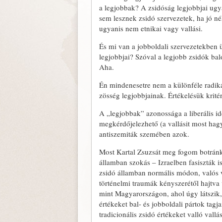
a legjobbak? A zsidóság leg­jobbjai ugy
sem lesznek zsidó szervezetek, ha jó n
ugyanis nem etnikai vagy vallási.
És mi van a jobboldali szervezetekben
legjobb­jai? Szóval a legjobb zsidók ba
Aha.
Én mindenesetre nem a különféle ra­dik
zösség legjobbjainak. Értékelésük kri­t
A „legjobbak” azonossága a liberális i
megkérdő­jelezhető (a vallásit most hag
antiszemiták szemében azok.
Most Kartal Zsuzsát meg fogom botránko
államban szokás – Izraelben fasiszták i
zsidó államban normális módon, valós va
történelmi traumák kényszerétől hajtva 
mint Magyarországon, ahol úgy látszik
értékeket bal- és jobboldali pártok tag
tradicionális zsidó értékeket valló vall