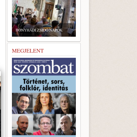
ZSIDÓ GASZTRONÓMIAI
TALÁLKOZÓ A BONYHÁDI
YHÁDI ZSIDÓ NAPOK
ZSINAGÓGÁBAN
MEGJELENT