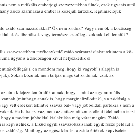
anis nem a radikális ember­jogi szervezetekben ülnek, ezek ugyanis attó
éhány zsidó származású ember is közéjük tartozik, legitimációjuk
 ülő zsidó származásúakkal? Ők nem zsi­dók? Vagy nem ők a közösség
loldaliak és liberálisok vagy természetszerűleg azoknak kell lenniük?
ális szervezetekben tevékenykedő zsidó származásúakat tekintem a kö­
ériuma ugyanis a zsidóságon kívül he­lyezkedik el.
dentitás-felfogás („én mondom meg, hogy ki vagyok”) alapján is
yjuk). So­kan közülük nem tartják magukat zsi­dónak, csak az
ztatni: kifejezetten örülök annak, hogy – mint az egy normális
s vannak (minthogy annak is, hogy marginalizá­lódtak), s a zsidóság a
gy vélt érde­keit tekintve szavaz bal- vagy jobbolda­li pártokra s nem a
voksol. Ha balra szavaz, nem az antiszemitizmus elleni félelmében teszi
, hogy a modem jobboldal kialakulása még várat magá­ra. Zsidó
jai is képviselnek, a Likud egyik szavazóbázisának egyik része például a
ásos zsidóság. Minthogy az egész kérdés, a zsidó értékek képvise­lete