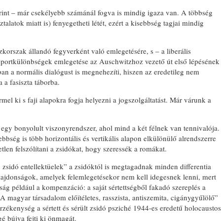
rint – már csekélyebb számánál fog­va is mindig igaza van. A többség
talatok miatt is) fenyegetheti létét, ezért a kisebbség tagjai mindig
orszak állandó fegyverként való emlegetésére, s – a liberális
oportkü­lönbségek emlegetése az Auschwitzhoz vezető út első lépésének
ban a normá­lis dialógust is megnehezíti, hiszen az eredetileg nem
a a fasiszta táborba.
rmel ki s faji alapokra fogja helyezni a jogszolgáltatást. Már várunk a
egy bonyolult viszonyrendszer, ahol mind a két félnek van tennivalója.
bbség is több horizontális és vertikális alapon elkülönülő alrendszerre
t­len felszólítani a zsidókat, hogy szeres­sék a romákat.
 zsidó entellektüelek” a zsidóktól is megtagadnak minden differentia
ulajdon­ságok, amelyek felemlegetésekor nem kell idegesnek lenni, mert
nság például a kompenzáció: a saját sértettségből faka­dó szereplés a
 magyar társadalom előítéletes, rasszista, antiszemita, cigánygyűlölő”
érzékenység a sértett és sérült zsidó psziché 1944-es eredetű holocaustos
é bújva fejti ki önmagát.