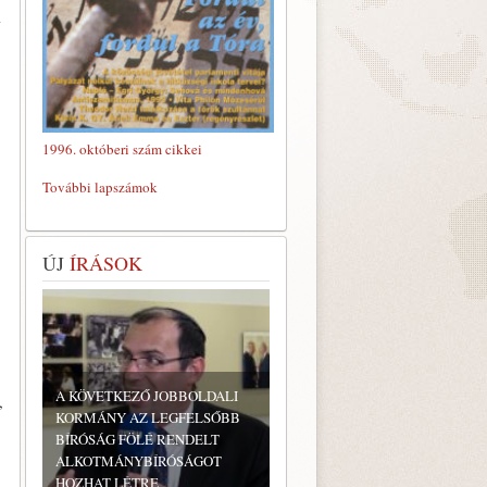
l
1996. októberi szám cikkei
További lapszámok
ÚJ
ÍRÁSOK
A KÖVETKEZŐ JOBBOLDALI
,
KORMÁNY AZ LEGFELSŐBB
BÍRÓSÁG FÖLÉ RENDELT
ALKOTMÁNYBÍRÓSÁGOT
HOZHAT LÉTRE