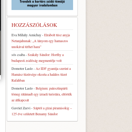
HOZZÁSZÓLÁSOK
Eva Mihály Amichay
-
Elrabolt túsz anyja
Netanjahunak: „A lányom egy hamaszos
unokával térhet haza”
sós csaba
-
Szakály Sándor: Horthy a
budapesti zsidóság megmentője volt
Domotor Laslo
-
Az IDF gyanúja szerint a
Hamász tüzérsége okozta a halálos tüzet
Rafahban
Domotor Laslo
-
Belgium: palesztinpárti
tömeg rátámadt egy izraeli turistára, eltörték
az állkapcsát
Gavriel Zeevi
-
Sáptól a gízai piramisokig –
125 éve született Benamy Sándor