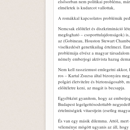
elsősorban nem politikai problé­ma, má
elméletek is kudarcot vallottak,
A romákkal kapcsolatos problémák pedig
Nemcsak előítélet és diszkrimináció lé
megfog­ható – csoporttulajdonságok) is
az (Gobineau, Houston Stewart Chamberla
viselkedését genetikailag értelmezi. En
problémája elvész a magyar társadalom m
né­mely emberjogi aktivista hazug dema­
Nem kell rasszizmust emlegetni ak­kor,
ros – Kartal Zsuzsa által bizonyára meg
polgári élet­vitelre és biztonságosabb, mi
előítéletre keni, az magát is becsapja.
Egyébként gyanítom, hogy az ember­jogi 
Buda­pest legelgettósodottabb negyedei
értelmiségiek vi­taestjein (esetleg magya
És van egy másik dilemma. Attól, mert e
véleménye mögött ugyanis az áll, hogy