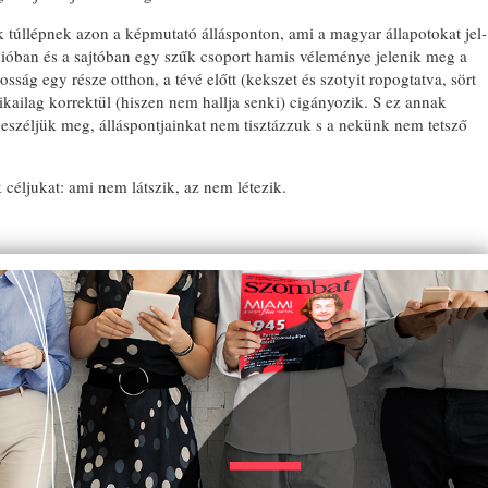
ak túllépnek azon a képmutató állás­ponton, ami a magyar állapotokat jel­
dióban és a sajtóban egy szűk csoport hamis véleménye jelenik meg a
ság egy része otthon, a tévé előtt (kekszet és szotyit ropogtatva, sört
ikailag kor­rektül (hiszen nem hallja senki) cigányozik. S ez annak
BON
zéljük meg, ál­láspontjainkat nem tisztázzuk s a nekünk nem tetsző
k céljukat: ami nem látszik, az nem létezik.