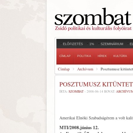
ELŐFIZETÉS
1%
SZEMINÁRIUM
E
CÍMLAP
POLITIKA
HÍREK
KULTÚRA
Címlap
Archívum
Posztumusz kitünte
POSZTUMUSZ KITÜNTE
ÍRTA:
SZOMBAT
-
2008-06-14
ROVAT:
ARCHÍVU
Amerikai Elnöki Szabadságérem a volt kalif
MTI/2008.június 12.