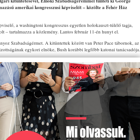
ári kitüntetésével, Elnöki Szabadságéremmel tünteti ki George
zású amerikai kongresszusi képviselőt – közölte a Fehér Ház
pviselő, a washingtoni kongresszus egyetlen holokauszt-túlélő tagja,
lt – tartalmazza a közlemény. Lantos február 11-én hunyt el.
yoz Szabadságérmet. A kitüntettek között van Peter Pace tábornok, az
bizottságának egykori elnöke, Bush korábbi legfőbb katonai tanácsadója