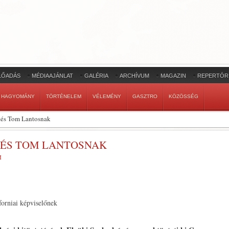
LŐADÁS
MÉDIAAJÁNLAT
GALÉRIA
ARCHÍVUM
MAGAZIN
REPERTÓR
HAGYOMÁNY
TÖRTÉNELEM
VÉLEMÉNY
GASZTRO
KÖZÖSSÉG
tés Tom Lantosnak
TÉS TOM LANTOSNAK
M
orniai képviselőnek