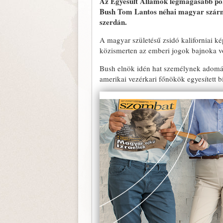
Az Egyesült Államok legmagasabb polg
Bush Tom Lantos néhai magyar szárma
szerdán.
A magyar születésű zsidó kaliforniai ké
közismerten az emberi jogok bajnoka vo
Bush elnök idén hat személynek adomán
amerikai vezérkari főnökök egyesített 