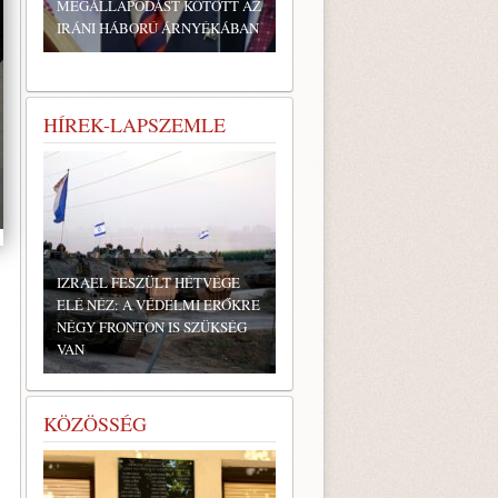
MEGÁLLAPODÁST KÖTÖTT AZ
IRÁNI HÁBORÚ ÁRNYÉKÁBAN
HÍREK-LAPSZEMLE
IZRAEL FESZÜLT HÉTVÉGE
ELÉ NÉZ: A VÉDELMI ERŐKRE
NÉGY FRONTON IS SZÜKSÉG
VAN
KÖZÖSSÉG