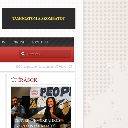
TÁMOGATOM A SZOMBATOT
IUM
ENGLISH
ABOUT US
2026. augusztus 8, szombat | 5786. Áv 25
ÚJ
ÍRÁSOK
DENVER: DEMOKRATIKUS
SZOCIALISTÁK RÉMÍTŐ