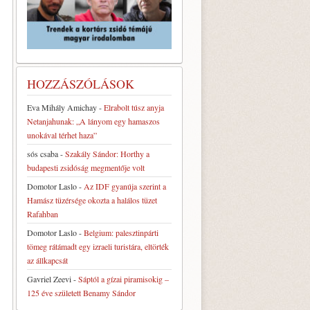
HOZZÁSZÓLÁSOK
Eva Mihály Amichay
-
Elrabolt túsz anyja
Netanjahunak: „A lányom egy hamaszos
unokával térhet haza”
sós csaba
-
Szakály Sándor: Horthy a
budapesti zsidóság megmentője volt
Domotor Laslo
-
Az IDF gyanúja szerint a
Hamász tüzérsége okozta a halálos tüzet
Rafahban
Domotor Laslo
-
Belgium: palesztinpárti
tömeg rátámadt egy izraeli turistára, eltörték
az állkapcsát
Gavriel Zeevi
-
Sáptól a gízai piramisokig –
125 éve született Benamy Sándor