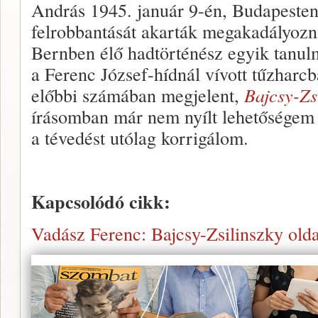
András 1945. január 9-én, Budapesten
felrobbantását akarták megakadályozn
Bernben élő hadtörténész egyik tanu
a Ferenc József-hídnál vívott tűzharc
előbbi számában megjelent,
Bajcsy-Zs
írásomban már nem nyílt lehetőségem a
a tévedést utólag korrigálom.
Kapcsolódó cikk:
Vadász Ferenc: Bajcsy-Zsilinszky ol