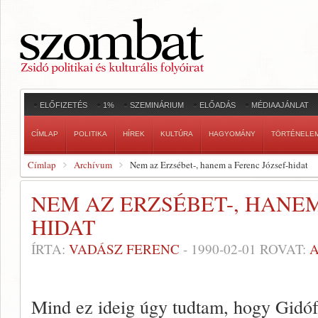
ELŐFIZETÉS
1%
SZEMINÁRIUM
ELŐADÁS
MÉDIAAJÁNLAT
CÍMLAP
POLITIKA
HÍREK
KULTÚRA
HAGYOMÁNY
TÖRTÉNELE
Címlap
Archívum
Nem az Erzsébet-, hanem a Ferenc József-hidat
NEM AZ ERZSÉBET-, HANEM
HIDAT
ÍRTA:
VADÁSZ FERENC
-
1990-02-01
ROVAT:
Mind ez ideig úgy tudtam, hogy Gidóf