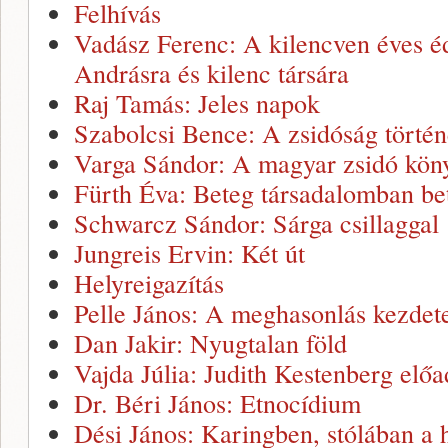
Felhívás
Vadász Ferenc: A kilencven éves é
Andrásra és kilenc társára
Raj Tamás: Jeles napok
Szabolcsi Bence: A zsidóság törté
Varga Sándor: A magyar zsidó köny
Fürth Éva: Beteg társadalomban be
Schwarcz Sándor: Sárga csillaggal
Jungreis Ervin: Két út
Helyreigazítás
Pelle János: A meghasonlás kezdet
Dan Jakir: Nyugtalan föld
Vajda Júlia: Judith Kestenberg elő
Dr. Béri János: Etnocídium
Dési János: Karingben, stólában a h