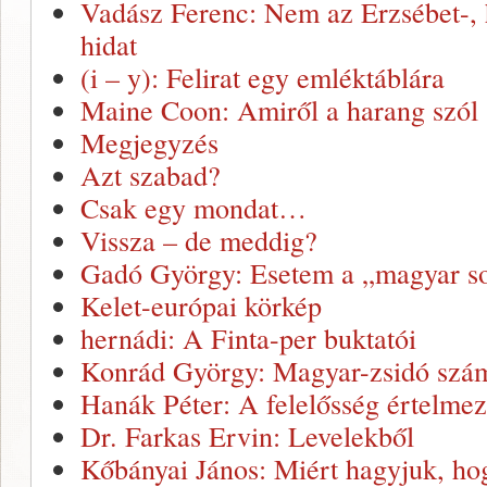
Vadász Ferenc: Nem az Erzsébet-, 
hidat
(i – y): Felirat egy emléktáblára
Maine Coon: Amiről a harang szól
Megjegyzés
Azt szabad?
Csak egy mondat…
Vissza – de meddig?
Gadó György: Esetem a „magyar so
Kelet-európai körkép
hernádi: A Finta-per buktatói
Konrád György: Magyar-zsidó szám
Hanák Péter: A felelősség értelmez
Dr. Farkas Ervin: Levelekből
Kőbányai János: Miért hagyjuk, ho