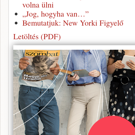
volna ülni
„Jog, hogyha van…”
Bemutatjuk: New Yorki Figyelő
Letöltés (PDF)