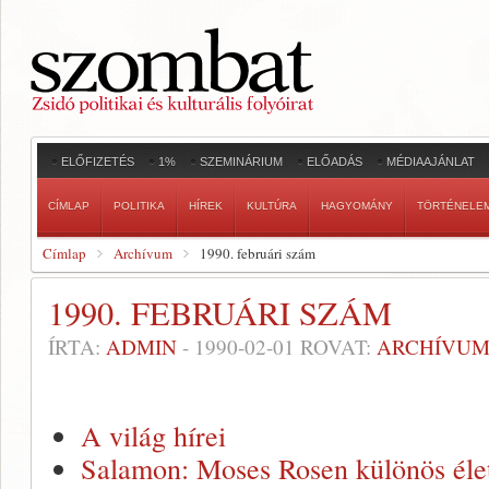
ELŐFIZETÉS
1%
SZEMINÁRIUM
ELŐADÁS
MÉDIAAJÁNLAT
CÍMLAP
POLITIKA
HÍREK
KULTÚRA
HAGYOMÁNY
TÖRTÉNELE
Címlap
Archívum
1990. februári szám
1990. FEBRUÁRI SZÁM
ÍRTA:
ADMIN
-
1990-02-01
ROVAT:
ARCHÍVU
A világ hírei
Salamon: Moses Rosen különös él