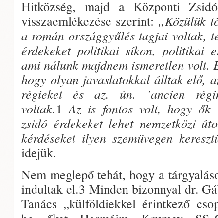
Hitközség, majd a Központi Zsidó
visszaemlékezése szerint:
„
Közülük t
a román országgyűlés tagjai voltak, 
érdekeket politikai síkon, politikai e
ami nálunk majdnem ismeretlen volt. Ez
hogy olyan javas­latokkal álltak elő, 
régieket és az. ún. ’ancien régim
voltak.
1
Az
is fontos volt, hogy
ők
zsidó ér­dekeket lehet nemzetközi úto
kérdéseket ilyen szemüvegen kereszt
idejük.
Nem meglepő tehát, hogy a tárgya­lás
in­dultak el.3 Minden bizonnyal dr. Gá
Tanács „külföldiekkel érintkező csop
be őket Her­máim Krumey SS-Ob