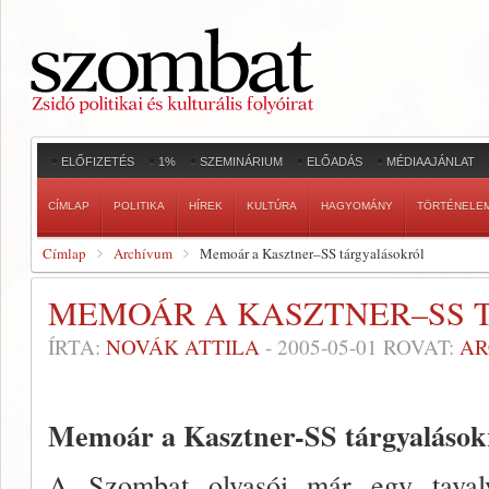
ELŐFIZETÉS
1%
SZEMINÁRIUM
ELŐADÁS
MÉDIAAJÁNLAT
CÍMLAP
POLITIKA
HÍREK
KULTÚRA
HAGYOMÁNY
TÖRTÉNELE
Címlap
Archívum
Memoár a Kasztner–SS tárgyalásokról
MEMOÁR A KASZTNER–SS 
ÍRTA:
NOVÁK ATTILA
-
2005-05-01
ROVAT:
AR
Memoár a Kasztner-SS tárgyalások
A Szombat olvasói már egy taval