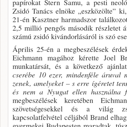
papírokat Stern Samu, a pesti neol
Zsidó Tanács elnöke „esz­közölte” ki, 
21-én Kasztner harmadszor talál­kozo
2,5 millió pengős második részletet á
számú zsidó kivándorlásáról is szó ese
Április 25-én a megbeszélések ér­dek
Eichmann magához kérette Joel Br
munkatársát, és a következő ajánlat
cserébe 10 ezer, mindenféle áruval m
zenek, amelyeket – s erre ígéretet ten­
és nem a Nyugat ellen használna f
megbeszélések kereté­ben Eichma
szövetségesekkel és a világ zs
kapcsolatfelvétel cél­jából Brand elha
gyermekei Budapesten ma­radtak, tús