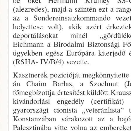
(alezredes), majd a szintén ezt a ran
az a Sondereinsatzkommando ve­z
helyet­tese volt), akik azért érkez
deportálásokat minél „gördüléke
Eichmann a Birodalmi Bizton­sági Fő
ügyekben egész Európára kiterjedő é
(RSHA- IV/B/4) vezette.
Kasztnerék pozícióját megkönnyí­tett
án Chaim Barlas, a Szochnut (Je
főmegbízottja ér­tesítést küldött Krau
kivándorlási engedély (certifikát
gyarországi cionista „veteránlista”
Konstanzában várakozott az a hajó
Palesztinába vitte vol­na az emberek