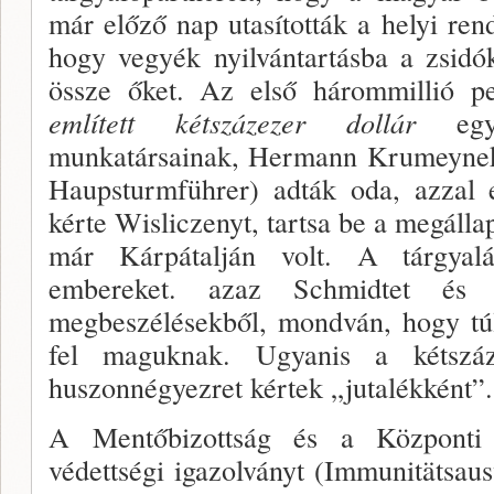
már előző nap utasították a helyi ren
hogy vegyék nyilvántartásba a zsidók
össze őket. Az első hárommillió 
említett kétszázezer dollár
egy 
munkatársainak, Hermann Krumeynek
Haupsturmführer) adták oda, azzal 
kérte Wisliczenyt, tartsa be a megáll­
már Kárpátalján volt. A tárgyalá
embereket. azaz Schmidtet és 
megbeszélésekből, mondván, hogy túl
fel ma­guknak. Ugyanis a kétszáz
huszonnégyezret kértek „jutalékként”.
A Mentőbizottság és a Központi 
védettségi igazolványt (Immunitätsau