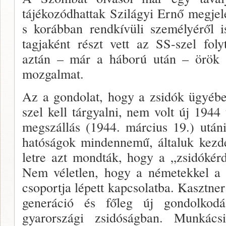
tájékozódhattak Szilágyi Ernő megjel
s korábban rendkívüli személyéről i
tagjaként részt vett az SS-szel foly
aztán – már a háború után – örök id
mozgalmat.
Az a gondolat, hogy a zsidók ügyé­b
szel kell tárgyalni, nem volt új 194
megszállás (1944. március 19.) után
hatóságok mindennemű, álta­luk kezde
letre azt mondták, hogy a „zsidókér­
Nem vé­letlen, hogy a németekkel a 
csoportja lépett kapcsolatba. Kasztner 
generáció és főleg új gondolko
gyarországi zsidóságban. Munkács