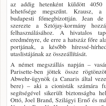
az addig hetenként küldött 40­50
lehetősé­ge megszűnt. Krausz, a
budapesti főmegbízott­ján. Jean de
szerezte a Sztójay-kormány hozzá
felhasználásá­hoz. A hivatalos t
eredményre, de erre a hatszáz főre a
portjának, a később híressé-hírhed
utaslistájának az összeállítását.
A német megszállás napján – vasá
Parisette-ben jöttek össze rögtönzö
Abwehr-ügynök (a Canaris által vezet
bere) – aki a cionisták számára fut
segítségével sikerült biztonságba h
Ottó, Joel Brand, Szilá­gyi Ernő és más