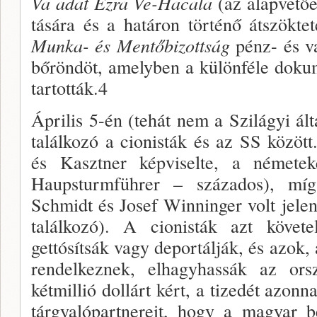
Va adat Ezra Ve-Hacala
(az alapvetőe
tására és a határon történő átszökteté
Munka- és Mentőbizottság
pénz- és va
bőröndöt, amelyben a különféle dokum
tartották.4
Április 5-én (tehát nem a Szilágyi álta
talál­kozó a cionisták és az SS közö
és Kasztner képviselte, a némete
Haupsturmführer – szá­zados), mí
Schmidt és Josef Winninger volt jelen 
talál­kozó). A cionisták azt követ
gettósítsák vagy deportálják, és azok, 
rendelkeznek, elhagyhassák az ors
kétmillió dollárt kért, a tizedét azon
tárgyalópartnereit, hogy a magyar b