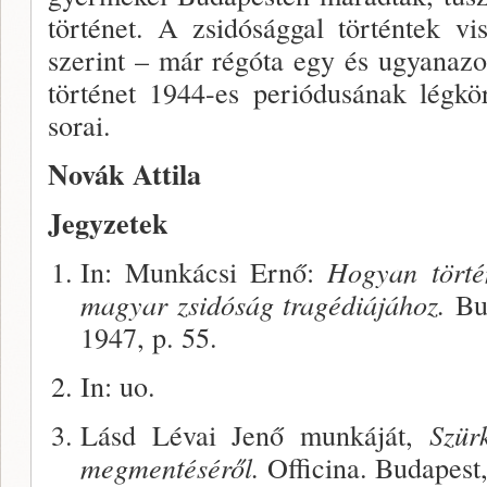
történet. A zsidósággal történtek v
szerint – már régóta egy és ugyanazon
történet 1944-es periódusának légköré
sorai.
Novák Attila
Jegyzetek
In: Munkácsi Ernő:
Hogyan törté
magyar zsidóság tragédiájához.
Bud
1947, p. 55.
In: uo.
Lásd Lévai Jenő munkáját,
Szür
megmentéséről.
Officina. Budapest