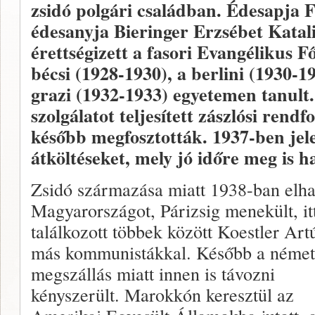
zsidó polgári családban. Édesapja F
édesanyja Bieringer Erzsébet Katali
érettségizett a fasori Evangélikus
bécsi (1928-1930), a berlini (1930-19
grazi (1932-1933) egyetemen tanult
szolgálatot teljesített zászlósi rend
később megfosztották. 1937-ben jele
átköltéseket, mely jó időre meg is h
Zsidó származása miatt 1938-ban elh
Magyarországot, Párizsig menekült, it
találkozott többek között Koestler Artú
más kommunistákkal. Később a német
megszállás miatt innen is távozni
kényszerült. Marokkón keresztül az