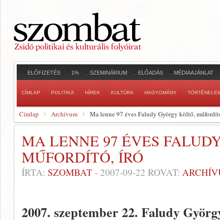
ELŐFIZETÉS
1%
SZEMINÁRIUM
ELŐADÁS
MÉDIAAJÁNLAT
CÍMLAP
POLITIKA
HÍREK
KULTÚRA
HAGYOMÁNY
TÖRTÉNELE
Címlap
Archívum
Ma lenne 97 éves Faludy György költő, műfordító
MA LENNE 97 ÉVES FALUD
MŰFORDÍTÓ, ÍRÓ
ÍRTA:
SZOMBAT
-
2007-09-22
ROVAT:
ARCHÍ
2007. szeptember 22.
Faludy György