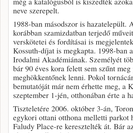
még a katalógusból is kiszedték azoka
neve szerepelt.
1988-ban másodszor is hazatelepült. A
korábban szamizdatban terjedő műveit i
verskötetei és fordításai is megjelent
Kossuth-díjat is megkapta. 1998-ban ala
Irodalmi Akadémiának. Személyét töb
bár 90 éves kora felett sem szűnt meg
meghökkentőnek lenni. Pokol tornácá
bemutatóját már nem érhette meg, a Ko
szeptember 1-jén, otthonában érte a ha
Tiszteletére 2006. október 3-án, Toron
egykori ottani otthona melletti parkot
Faludy Place-re keresztelték át. Bár 