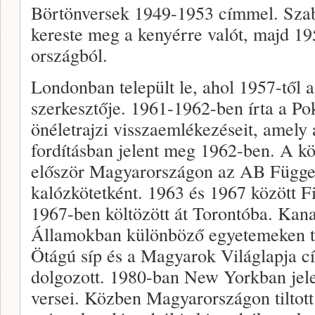
Börtönversek 1949-1953 címmel. Szab
kereste meg a kenyérre valót, majd 1
országból.
Londonban települt le, ahol 1957-től 
szerkesztője. 1961-1962-ben írta a Po
önéletrajzi visszaemlékezéseit, amely
fordításban jelent meg 1962-ben. A k
először Magyarországon az AB Függe
kalózkötetként. 1963 és 1967 között F
1967-ben költözött át Torontóba. Kan
Államokban különböző egyetemeken ta
Ötágú síp és a Magyarok Világlapja 
dolgozott. 1980-ban New Yorkban jele
versei. Közben Magyarországon tiltott