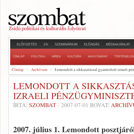
ELŐFIZETÉS
1%
SZEMINÁRIUM
ELŐADÁS
MÉDIAAJÁNLAT
CÍMLAP
POLITIKA
HÍREK
KULTÚRA
HAGYOMÁNY
TÖRTÉNELE
Címlap
Archívum
Lemondott a sikkasztással gyanúsított izraeli p
LEMONDOTT A SIKKASZTÁ
IZRAELI PÉNZÜGYMINISZT
ÍRTA:
SZOMBAT
-
2007-07-01
ROVAT:
ARCHÍ
2007. július 1.
Lemondott posztjáról