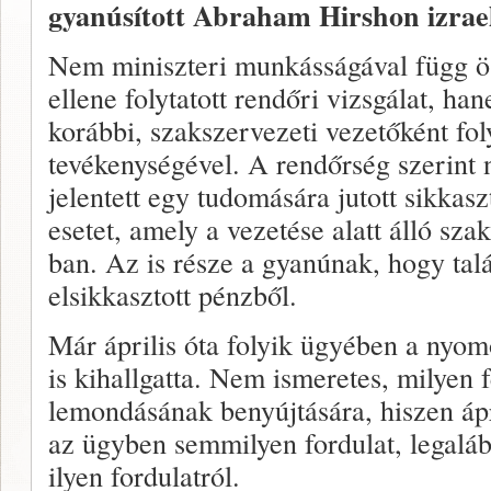
gyanúsított Abraham Hirshon izrael
Nem miniszteri munkásságával függ ö
ellene folytatott rendőri vizsgálat, ha
korábbi, szakszervezeti vezetőként foly
tevékenységével. A rendőrség szerint
jelentett egy tudomására jutott sikkasz
esetet, amely a vezetése alatt álló sz
ban. Az is része a gyanúnak, hogy talá
elsikkasztott pénzből.
Már április óta folyik ügyében a nyom
is kihallgatta. Nem ismeretes, milyen 
lemondásának benyújtására, hiszen ápr
az ügyben semmilyen fordulat, legaláb
ilyen fordulatról.