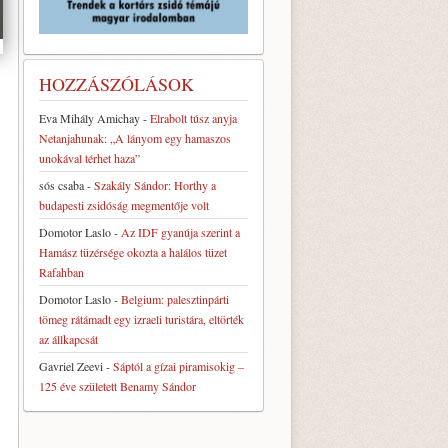
HOZZÁSZÓLÁSOK
Eva Mihály Amichay
-
Elrabolt túsz anyja
Netanjahunak: „A lányom egy hamaszos
unokával térhet haza”
sós csaba
-
Szakály Sándor: Horthy a
budapesti zsidóság megmentője volt
Domotor Laslo
-
Az IDF gyanúja szerint a
Hamász tüzérsége okozta a halálos tüzet
Rafahban
Domotor Laslo
-
Belgium: palesztinpárti
tömeg rátámadt egy izraeli turistára, eltörték
az állkapcsát
Gavriel Zeevi
-
Sáptól a gízai piramisokig –
125 éve született Benamy Sándor