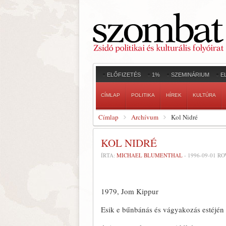
ELŐFIZETÉS
1%
SZEMINÁRIUM
E
CÍMLAP
POLITIKA
HÍREK
KULTÚRA
Címlap
Archívum
Kol Nidré
KOL NIDRÉ
ÍRTA:
MICHAEL BLUMENTHAL
-
1996-09-01
RO
1979, Jom Kippur
Esik e bűnbánás és vágyakozás estéjén