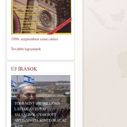
1996. szeptemberi szám cikkei
További lapszámok
ÚJ
ÍRÁSOK
TÖBB MINT 100 MILLIÓAN
LÁTTÁK A CEUTAI
VÁLSÁGBÓL GYÁRTOTT
ANTISZEMITA KONTEÓKAT AZ
X-EN