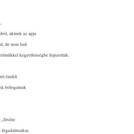
,
ból, akinek az apja
l, de nem halt
erelmükkel kegyetlenségbe hajszolták.
ét énekli
ek bólogatnak
 „Jövőre
 fogadalmaikat.