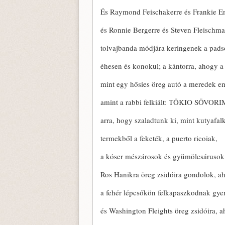
És Raymond Feischakerre és Frankie E
és Ronnie Bergerre és Steven Fleischm
tolvajbanda módjára keringenek a pads
éhesen és konokul; a kántorra, ahogy a 
mint egy hősies öreg autó a meredek e
amint a rabbi felkiált: TÖKIO SÖVO
arra, hogy szaladtunk ki, mint kutyafal
termekből a feketék, a puerto ricoiak,
a kóser mészárosok és gyümölcsárusok 
Ros Hanikra öreg zsidóira gondolok, a
a fehér lépcsőkön felkapaszkodnak gye
és Washington Fleights öreg zsidóira, a