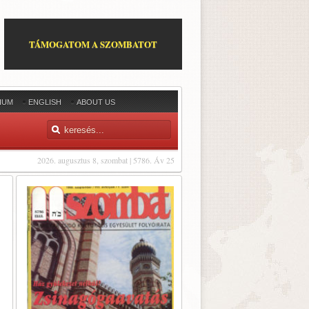
TÁMOGATOM A SZOMBATOT
IUM
ENGLISH
ABOUT US
2026. augusztus 8, szombat | 5786. Áv 25