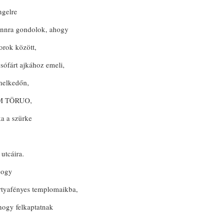
ngelre
annra gondolok, ahogy
orok között,
sófárt ajkához emeli,
melkedőn,
RIM TÖRUO,
ka a szürke
utcáira.
hogy
rtyafényes templomaikba,
hogy felkaptatnak