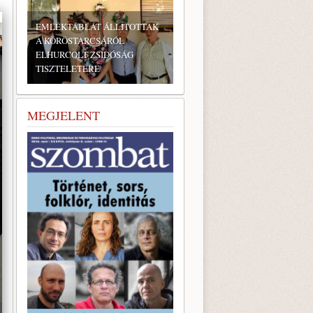
EMLÉKTÁBLÁT ÁLLÍTOTTAK
A KÖRÖSTARCSÁRÓL
ELHURCOLT ZSIDÓSÁG
TISZTELETÉRE
BONYHÁDI ZSIDÓ NAPOK
MEGJELENT