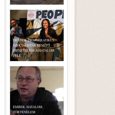
DENVER: DEMOKRATIKUS
SZOCIALISTÁK RÉMÍTŐ
MENETELÉSE A HATALOM
FELÉ
EMBER, HATALOM,
TÖRTÉNELEM