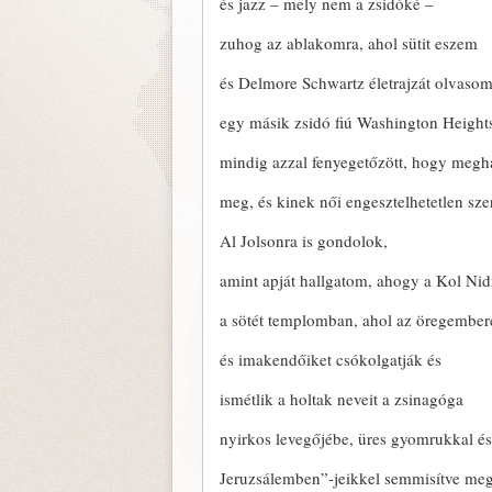
és jazz – mely nem a zsidóké –
zuhog az ablakomra, ahol sütit eszem
és Delmore Schwartz életrajzát olvasom
egy másik zsidó fiú Washington Heights
mindig azzal fenyegetőzött, hogy megha
meg, és kinek női engesztelhetetlen sz
Al Jolsonra is gondolok,
amint apját hallgatom, ahogy a Kol Nidr
a sötét templomban, ahol az öregember
és imakendőiket csókolgatják és
ismétlik a holtak neveit a zsinagóga
nyirkos levegőjébe, üres gyomrukkal és
Jeruzsálemben”-jeikkel semmisítve meg