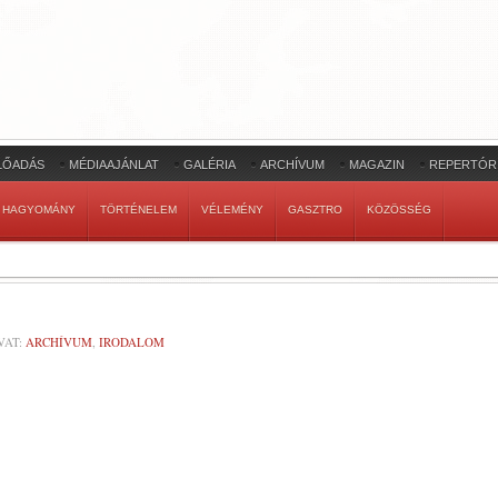
LŐADÁS
MÉDIAAJÁNLAT
GALÉRIA
ARCHÍVUM
MAGAZIN
REPERTÓR
HAGYOMÁNY
TÖRTÉNELEM
VÉLEMÉNY
GASZTRO
KÖZÖSSÉG
VAT:
ARCHÍVUM
,
IRODALOM