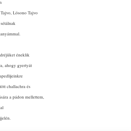
n
 Tajvo, Lösono Tajvo
 sétálnak
gyanyámmal.
dréjüket éneklik
a, ahogy gyertyát
apedlijeinkre
ütött challachra és
sára a pádon mellettem,
al
jelén.