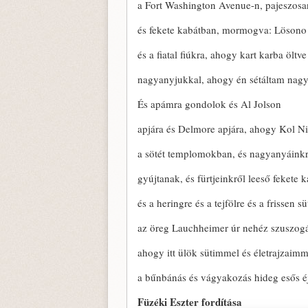
a Fort Washington Avenue-n, pajeszosa
és fekete kabátban, mormogva: Lösono
és a fiatal fiúkra, ahogy kart karba öltve
nagyanyjukkal, ahogy én sétáltam na
És apámra gondolok és Al Jolson
apjára és Delmore apjára, ahogy Kol Ni
a sötét templomokban, és nagyanyáinkr
gyújtanak, és fürtjeinkről leeső fekete k
és a heringre és a tejfölre és a frissen s
az öreg Lauchheimer úr nehéz szuszogá
ahogy itt ülök sütimmel és életrajzaimm
a bűnbánás és vágyakozás hideg esős éj
Füzéki Eszter fordítása